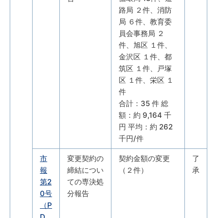
路局 ２件、消防
局 ６件、教育委
員会事務局 ２
件、旭区 １件、
金沢区 １件、都
筑区 １件、戸塚
区 １件、栄区 １
件
合計：35 件 総
額：約 9,164 千
円 平均：約 262
千円/件
市
変更契約の
契約金額の変更
了
報
締結につい
（２件）
承
第2
ての専決処
0号
分報告
（P
D