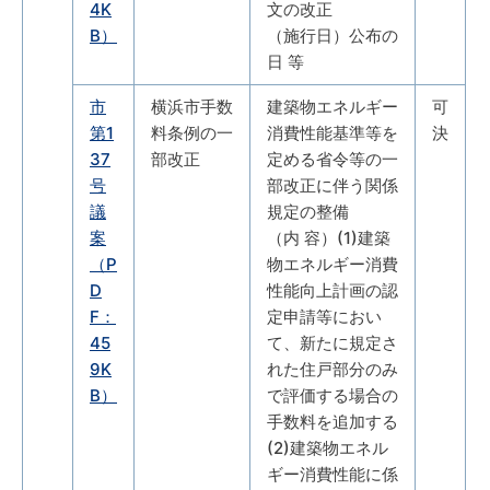
4K
文の改正
B）
（施行日）公布の
日 等
市
横浜市手数
建築物エネルギー
可
第1
料条例の一
消費性能基準等を
決
37
部改正
定める省令等の一
号
部改正に伴う関係
議
規定の整備
案
（内 容）(1)建築
（P
物エネルギー消費
D
性能向上計画の認
F：
定申請等におい
45
て、新たに規定さ
9K
れた住戸部分のみ
B）
で評価する場合の
手数料を追加する
(2)建築物エネル
ギー消費性能に係