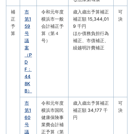
補
市
令和元年度
歳入歳出予算補正
可
正
第1
横浜市一般
補正額 15,344,01
決
予
59
会計補正予
9 千円
算
号
算（第４
ほか債務負担行為
議
号）
補正、市債補正、
案
繰越明許費補正
（P
D
F：
44
8K
B）
市
令和元年度
歳入歳出予算補正
可
第1
横浜市国民
補正額 34,177 千
決
60
健康保険事
円
号
業費会計補
議
正予算（第