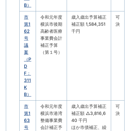
B）
市
令和元年度
歳入歳出予算補正
可
第1
横浜市後期
補正額 1,584,351
決
62
高齢者医療
千円
号
事業費会計
議
補正予算
案
（第１号）
（P
D
F：
311
K
B）
市
令和元年度
歳入歳出予算補正
可
第1
横浜市港湾
補正額 △3,816,6
決
63
整備事業費
40 千円
号
会計補正予
ほか市債補正、繰