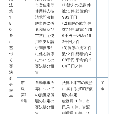
法
市営住宅等
(1)訴えの提起 件
第
使用料支払
数:１件 総額:約1,
1
請求即決和
983千円
8
解事件に係
(2)和解の成立 件
0
る和解及び
数:11件 総額: 1,78
条
市営住宅使
6千円 平均:約 16
に
用料支払請
2千円／件
基
求調停事件
(3)調停の成立 件
づ
に係る調停
数:２件 総額:約 4
く
についての
08千円 平均:約 2
専
専決処分報
04千円／件
決
告
処
市
自動車事故
法律上本市の義務
了
分
報
等について
に属する損害賠償
承
報
第1
の損害賠償
額の決定
告
9号
額の決定の
総務局 １件、市
専決処分報
民局 １件、資源
告
循環局 18件、道