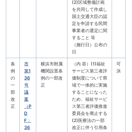
(2)区域整備計画
を共同して作成し
国土交通大臣の認
定を申請する民間
事業者の選定に関
すること 等
（施行日）公布の
日
条
市
横浜市附属
（内 容）(1)福祉
可
例
第1
機関設置条
サービス第三者評
決
の
36
例の一部改
価制度について県
一
号
正
域で一体的に実施
部
議
することになった
改
案
ため、福祉サービ
正
（P
ス第三者評価推進
D
委員会を廃止する
F：
(2)医療法の一部
36
改正に伴う引用条