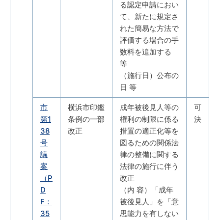
る認定申請におい
て、新たに規定さ
れた簡易な方法で
評価する場合の手
数料を追加する
等
（施行日）公布の
日 等
市
横浜市印鑑
成年被後見人等の
可
第1
条例の一部
権利の制限に係る
決
38
改正
措置の適正化等を
号
図るための関係法
議
律の整備に関する
案
法律の施行に伴う
（P
改正
D
（内 容）「成年
F：
被後見人」を「意
35
思能力を有しない