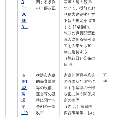
D
関する条例
室等の耐火基準に
F：
の一部改正
ついて、従前どお
36
り耐火建築物とす
3K
る旨の規定を追加
B）
する (2)副園長・
教頭の職員配置数
算入に係る特例期
間を５年から10
年に延長する
（施行日）公布の
日 等
市
横浜市家庭
家庭的保育事業等
可
第1
的保育事業
の設備及び運営に
決
43
等の設備、
関する基準の一部
号
運営等の基
改正に伴う関係規
議
準に関する
定の整備
案
条例の一部
（内 容）家庭的
（P
改正
保育事業等におけ