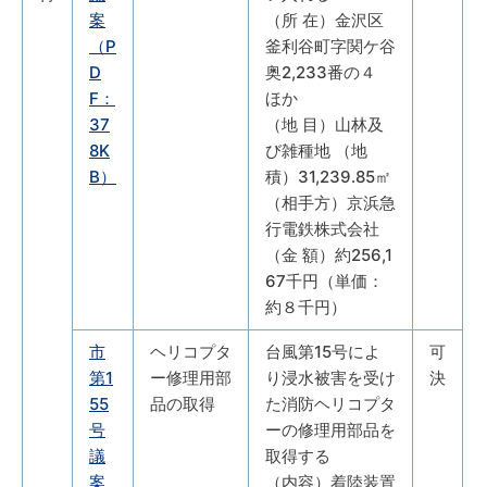
案
（所 在）金沢区
（P
釜利谷町字関ケ谷
D
奥2,233番の４
F：
ほか
37
（地 目）山林及
8K
び雑種地 （地
B）
積）31,239.85㎡
（相手方）京浜急
行電鉄株式会社
（金 額）約256,1
67千円（単価：
約８千円）
市
ヘリコプタ
台風第15号によ
可
第1
ー修理用部
り浸水被害を受け
決
55
品の取得
た消防ヘリコプタ
号
ーの修理用部品を
議
取得する
案
（内容）着陸装置