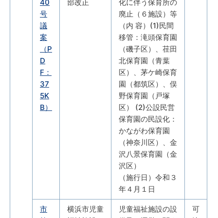
40
部改正
化に伴う保育所の
号
廃止（６施設）等
議
（内 容）(1)民間
案
移管：滝頭保育園
（P
（磯子区）、荏田
D
北保育園（青葉
F：
区）、茅ケ崎保育
37
園（都筑区）、俣
5K
野保育園（戸塚
B）
区） (2)公設民営
保育園の民設化：
かながわ保育園
（神奈川区）、金
沢八景保育園（金
沢区）
（施行日）令和３
年４月１日
市
横浜市児童
児童福祉施設の設
可