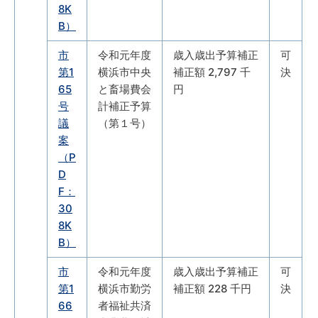
8K
B）
市
令和元年度
歳入歳出予算補正
可
第1
横浜市中央
補正額 2,797 千
決
65
と畜場費会
円
号
計補正予算
議
（第１号）
案
（P
D
F：
30
8K
B）
市
令和元年度
歳入歳出予算補正
可
第1
横浜市勤労
補正額 228 千円
決
66
者福祉共済