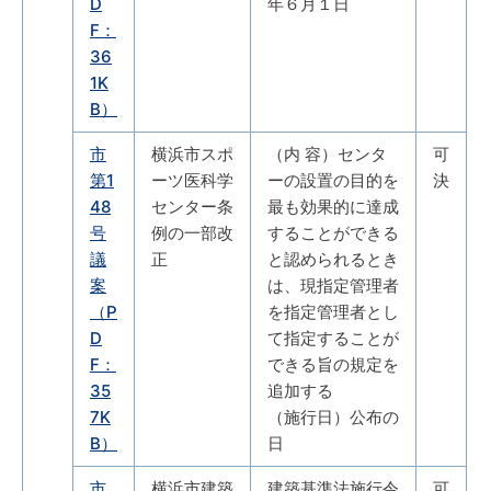
D
年６月１日
F：
36
1K
B）
市
横浜市スポ
（内 容）センタ
可
第1
ーツ医科学
ーの設置の目的を
決
48
センター条
最も効果的に達成
号
例の一部改
することができる
議
正
と認められるとき
案
は、現指定管理者
（P
を指定管理者とし
D
て指定することが
F：
できる旨の規定を
35
追加する
7K
（施行日）公布の
B）
日
市
横浜市建築
建築基準法施行令
可