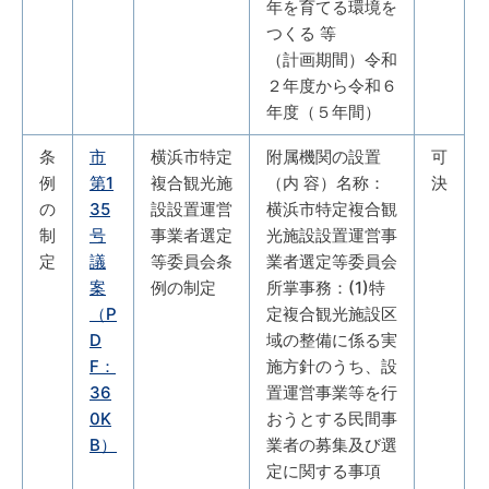
年を育てる環境を
つくる 等
（計画期間）令和
２年度から令和６
年度（５年間）
条
市
横浜市特定
附属機関の設置
可
例
第1
複合観光施
（内 容）名称：
決
の
35
設設置運営
横浜市特定複合観
制
号
事業者選定
光施設設置運営事
定
議
等委員会条
業者選定等委員会
案
例の制定
所掌事務：(1)特
（P
定複合観光施設区
D
域の整備に係る実
F：
施方針のうち、設
36
置運営事業等を行
0K
おうとする民間事
B）
業者の募集及び選
定に関する事項