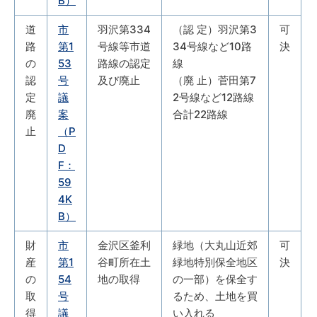
B）
道
市
羽沢第334
（認 定）羽沢第3
可
路
第1
号線等市道
34号線など10路
決
の
53
路線の認定
線
認
号
及び廃止
（廃 止）菅田第7
定
議
2号線など12路線
廃
案
合計22路線
止
（P
D
F：
59
4K
B）
財
市
金沢区釜利
緑地（大丸山近郊
可
産
第1
谷町所在土
緑地特別保全地区
決
の
54
地の取得
の一部）を保全す
取
号
るため、土地を買
得
議
い入れる