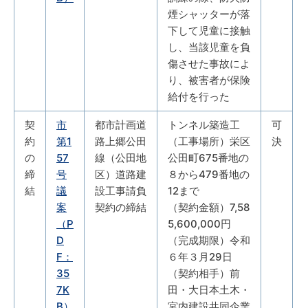
煙シャッターが落
下して児童に接触
し、当該児童を負
傷させた事故によ
り、被害者が保険
給付を行った
契
市
都市計画道
トンネル築造工
可
約
第1
路上郷公田
（工事場所）栄区
決
の
57
線（公田地
公田町675番地の
締
号
区）道路建
８から479番地の
結
議
設工事請負
12まで
案
契約の締結
（契約金額）7,58
（P
5,600,000円
D
（完成期限）令和
F：
６年３月29日
35
（契約相手）前
7K
田・大日本土木・
B）
宮内建設共同企業