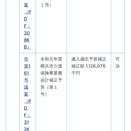
案
１号）
（P
D
F：
30
8K
B）
市
令和元年度
歳入歳出予算補正
可
第1
横浜市介護
補正額 1,126,076
決
61
保険事業費
千円
号
会計補正予
議
算（第１
案
号）
（P
D
F：
31
2K