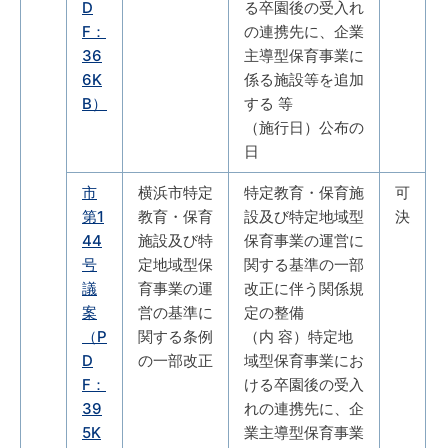
D
る卒園後の受入れ
F：
の連携先に、企業
36
主導型保育事業に
6K
係る施設等を追加
B）
する 等
（施行日）公布の
日
市
横浜市特定
特定教育・保育施
可
第1
教育・保育
設及び特定地域型
決
44
施設及び特
保育事業の運営に
号
定地域型保
関する基準の一部
議
育事業の運
改正に伴う関係規
案
営の基準に
定の整備
（P
関する条例
（内 容）特定地
D
の一部改正
域型保育事業にお
F：
ける卒園後の受入
39
れの連携先に、企
5K
業主導型保育事業