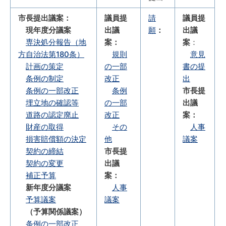
市長提出議案：
議員提
請
議員提
現年度分議案
出議
願
：
出議
専決処分報告（地
案：
案
：
方自治法第180条）
規則
意見
計画の策定
の一部
書の提
条例の制定
改正
出
条例の一部改正
条例
市長提
埋立地の確認等
の一部
出議
道路の認定廃止
改正
案：
財産の取得
その
人事
損害賠償額の決定
他
議案
契約の締結
市長提
契約の変更
出議
補正予算
案：
新年度分議案
人事
予算議案
議案
（予算関係議案）
条例の一部改正