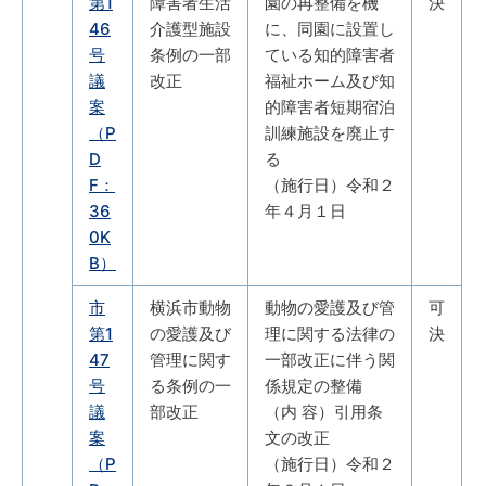
第1
障害者生活
園の再整備を機
決
46
介護型施設
に、同園に設置し
号
条例の一部
ている知的障害者
議
改正
福祉ホーム及び知
案
的障害者短期宿泊
（P
訓練施設を廃止す
D
る
F：
（施行日）令和２
36
年４月１日
0K
B）
市
横浜市動物
動物の愛護及び管
可
第1
の愛護及び
理に関する法律の
決
47
管理に関す
一部改正に伴う関
号
る条例の一
係規定の整備
議
部改正
（内 容）引用条
案
文の改正
（P
（施行日）令和２