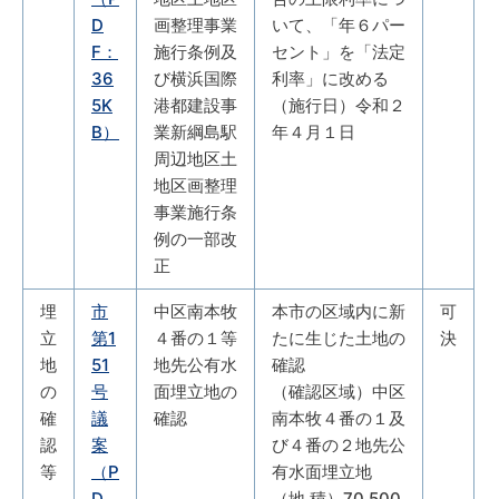
D
画整理事業
いて、「年６パー
F：
施行条例及
セント」を「法定
36
び横浜国際
利率」に改める
5K
港都建設事
（施行日）令和２
B）
業新綱島駅
年４月１日
周辺地区土
地区画整理
事業施行条
例の一部改
正
埋
市
中区南本牧
本市の区域内に新
可
立
第1
４番の１等
たに生じた土地の
決
地
51
地先公有水
確認
の
号
面埋立地の
（確認区域）中区
確
議
確認
南本牧４番の１及
認
案
び４番の２地先公
等
（P
有水面埋立地
D
（地 積）70,500.