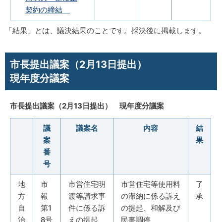
契約の締結
「結果」とは、議決結果のことです。採決後に掲載します。
市長提出議案（2月13日提出）
現年度分議案
市長提出議案（2月13日提出） 現年度分議案
議
議案名
内容
結
案
果
番
号
地
市
市営住宅明
市営住宅等使用料
了
方
報
渡等請求事
の滞納に係る訴え
承
自
第1
件に係る訴
の提起、和解及び
治
8号
えの提起、
民事調停