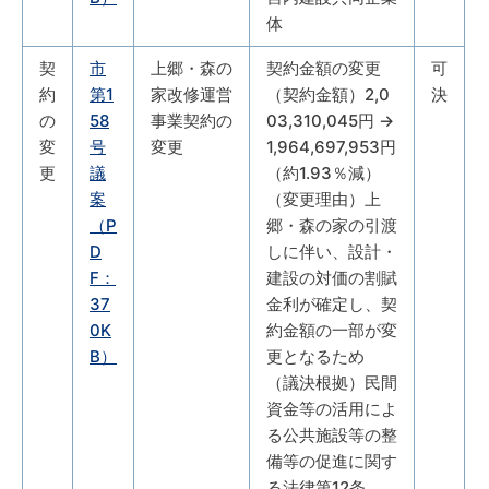
体
契
市
上郷・森の
契約金額の変更
可
約
第1
家改修運営
（契約金額）2,0
決
の
58
事業契約の
03,310,045円 →
変
号
変更
1,964,697,953円
更
議
（約1.93％減）
案
（変更理由）上
（P
郷・森の家の引渡
D
しに伴い、設計・
F：
建設の対価の割賦
37
金利が確定し、契
0K
約金額の一部が変
B）
更となるため
（議決根拠）民間
資金等の活用によ
る公共施設等の整
備等の促進に関す
る法律第12条