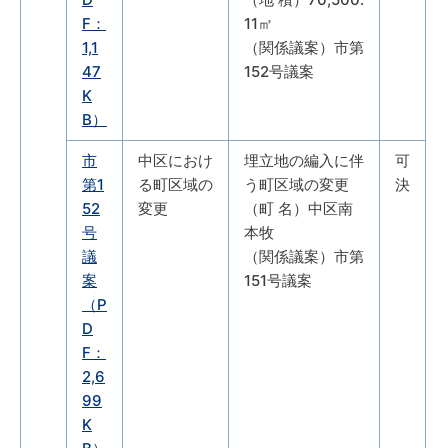
F：
11㎡
1,1
（関係議案）市第
47
152号議案
K
B）
市
中区におけ
埋立地の編入に伴
可
第1
る町区域の
う町区域の変更
決
52
変更
（町 名）中区南
号
本牧
議
（関係議案）市第
案
151号議案
（P
D
F：
2,6
99
K