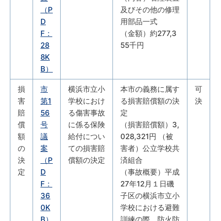
（P
及びその他の修理
D
用部品一式
F：
（金額）約277,3
28
55千円
8K
B）
損
市
横浜市立小
本市の義務に属す
可
害
第1
学校におけ
る損害賠償額の決
決
賠
56
る傷害事故
定
償
号
に係る保険
（損害賠償額）3,
額
議
給付につい
028,321円 （被
の
案
ての損害賠
害者）公立学校共
決
（P
償額の決定
済組合
定
D
（事故概要）平成
F：
27年12月１日磯
36
子区の横浜市立小
0K
学校における避難
B）
訓練の際、防火防