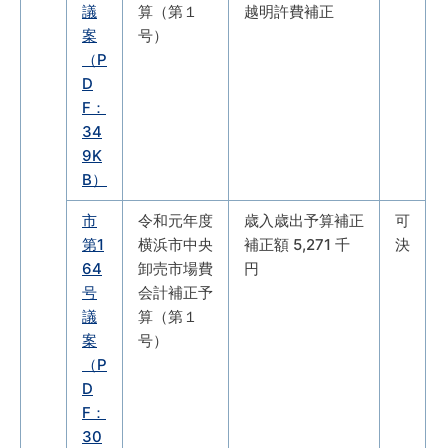
議
算（第１
越明許費補正
案
号）
（P
D
F：
34
9K
B）
市
令和元年度
歳入歳出予算補正
可
第1
横浜市中央
補正額 5,271 千
決
64
卸売市場費
円
号
会計補正予
議
算（第１
案
号）
（P
D
F：
30