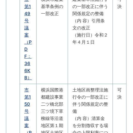
第1
基準条例の
の一部改正に伴う
決
49
一部改正
関係規定の整備
号
（内 容）引用条
議
文の改正
案
（施行日）令和２
（P
年４月１日
D
F：
36
6K
B）
市
横浜国際港
土地区画整理法施
可
第1
都建設事業
行令の一部改正に
決
50
二ツ橋北部
伴う関係規定の整
号
三ツ境下草
備
議
柳線等沿道
（内 容）清算金
案
地区第１期
を分割徴収する場
（P
地区土地区
合の上限利率につ