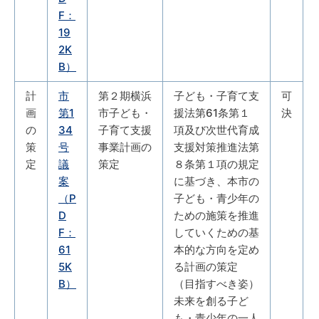
F：
19
2K
B）
計
市
第２期横浜
子ども・子育て支
可
画
第1
市子ども・
援法第61条第１
決
の
34
子育て支援
項及び次世代育成
策
号
事業計画の
支援対策推進法第
定
議
策定
８条第１項の規定
案
に基づき、本市の
（P
子ども・青少年の
D
ための施策を推進
F：
していくための基
61
本的な方向を定め
5K
る計画の策定
B）
（目指すべき姿）
未来を創る子ど
も・青少年の一人