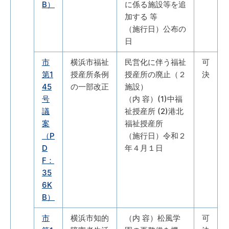
B）
に係る施設等を追
加する 等
（施行日）公布の
日
市
横浜市福祉
民営化に伴う福祉
可
第1
授産所条例
授産所の廃止（２
決
45
の一部改正
施設）
号
（内 容）(1)中福
議
祉授産所 (2)港北
案
福祉授産所
（P
（施行日）令和２
D
年４月１日
F：
35
6K
B）
市
横浜市知的
（内 容）松風学
可