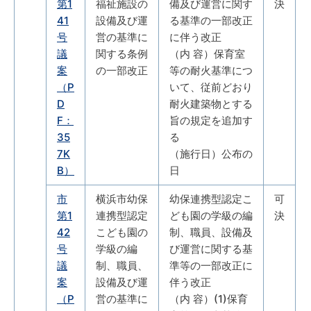
第1
福祉施設の
備及び運営に関す
決
41
設備及び運
る基準の一部改正
号
営の基準に
に伴う改正
議
関する条例
（内 容）保育室
案
の一部改正
等の耐火基準につ
（P
いて、従前どおり
D
耐火建築物とする
F：
旨の規定を追加す
35
る
7K
（施行日）公布の
B）
日
市
横浜市幼保
幼保連携型認定こ
可
第1
連携型認定
ども園の学級の編
決
42
こども園の
制、職員、設備及
号
学級の編
び運営に関する基
議
制、職員、
準等の一部改正に
案
設備及び運
伴う改正
（P
営の基準に
（内 容）(1)保育