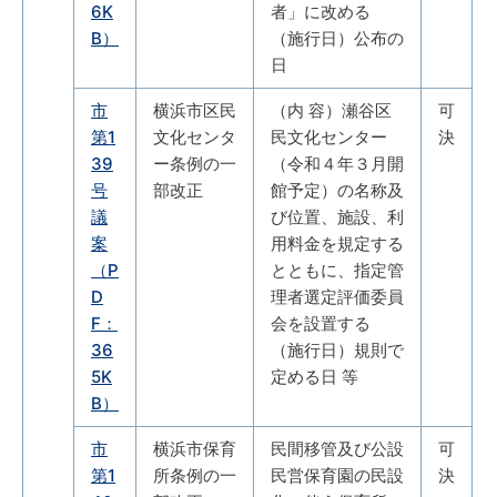
6K
者」に改める
B）
（施行日）公布の
日
市
横浜市区民
（内 容）瀬谷区
可
第1
文化センタ
民文化センター
決
39
ー条例の一
（令和４年３月開
号
部改正
館予定）の名称及
議
び位置、施設、利
案
用料金を規定する
（P
とともに、指定管
D
理者選定評価委員
F：
会を設置する
36
（施行日）規則で
5K
定める日 等
B）
市
横浜市保育
民間移管及び公設
可
第1
所条例の一
民営保育園の民設
決