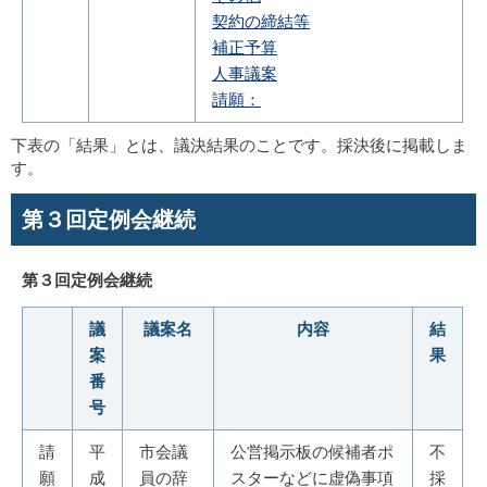
契約の締結等
補正予算
人事議案
請願：
下表の「結果」とは、議決結果のことです。採決後に掲載しま
す。
第３回定例会継続
第３回定例会継続
議
議案名
内容
結
案
果
番
号
請
平
市会議
公営掲示板の候補者ポ
不
願
成
員の辞
スターなどに虚偽事項
採