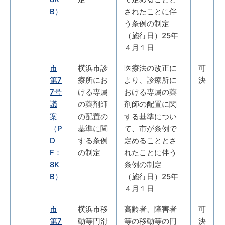
B）
されたことに伴
う条例の制定
（施行日）25年
４月１日
市
横浜市診
医療法の改正に
可
第7
療所にお
より、診療所に
決
7号
ける専属
おける専属の薬
議
の薬剤師
剤師の配置に関
案
の配置の
する基準につい
（P
基準に関
て、市が条例で
D
する条例
定めることとさ
F：
の制定
れたことに伴う
8K
条例の制定
B）
（施行日）25年
４月１日
市
横浜市移
高齢者、障害者
可
第7
動等円滑
等の移動等の円
決