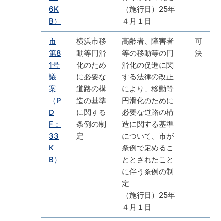
6K
（施行日）25年
B）
４月１日
市
横浜市移
高齢者、障害者
可
第8
動等円滑
等の移動等の円
決
1号
化のため
滑化の促進に関
議
に必要な
する法律の改正
案
道路の構
により、移動等
（P
造の基準
円滑化のために
D
に関する
必要な道路の構
F：
条例の制
造に関する基準
33
定
について、市が
K
条例で定めるこ
B）
ととされたこと
に伴う条例の制
定
（施行日）25年
４月１日