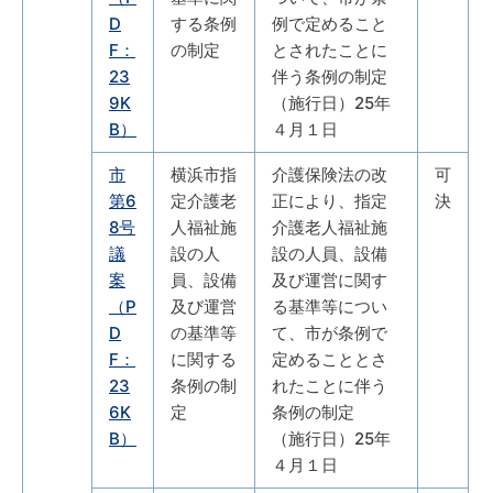
D
する条例
例で定めること
F：
の制定
とされたことに
23
伴う条例の制定
9K
（施行日）25年
B）
４月１日
市
横浜市指
介護保険法の改
可
第6
定介護老
正により、指定
決
8号
人福祉施
介護老人福祉施
議
設の人
設の人員、設備
案
員、設備
及び運営に関す
（P
及び運営
る基準等につい
D
の基準等
て、市が条例で
F：
に関する
定めることとさ
23
条例の制
れたことに伴う
6K
定
条例の制定
B）
（施行日）25年
４月１日