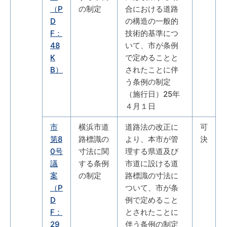
（P
の制定
合における道路
D
の構造の一般的
F：
技術的基準につ
48
いて、市が条例
K
で定めることと
B）
されたことに伴
う条例の制定
（施行日）25年
４月１日
市
横浜市道
道路法の改正に
可
第8
路標識の
より、本市が管
決
0号
寸法に関
理する県道及び
議
する条例
市道に設ける道
案
の制定
路標識の寸法に
（P
ついて、市が条
D
例で定めること
F：
とされたことに
29
伴う条例の制定