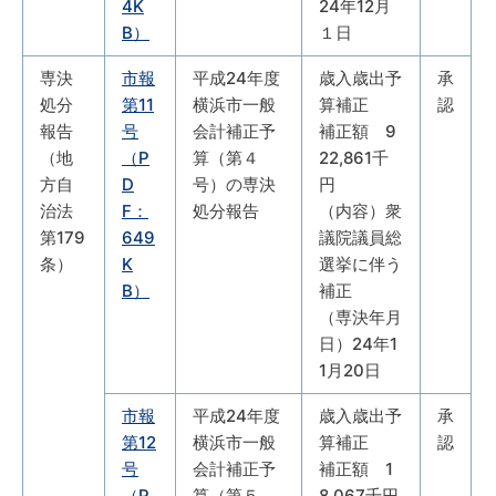
4K
24年12月
B）
１日
専決
市報
平成24年度
歳入歳出予
承
処分
第11
横浜市一般
算補正
認
報告
号
会計補正予
補正額 9
（地
（P
算（第４
22,861千
方自
D
号）の専決
円
治法
F：
処分報告
（内容）衆
第179
649
議院議員総
条）
K
選挙に伴う
B）
補正
（専決年月
日）24年1
1月20日
市報
平成24年度
歳入歳出予
承
第12
横浜市一般
算補正
認
号
会計補正予
補正額 1
（P
算（第５
8,067千円