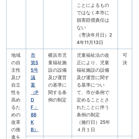
ことによるもの
ではなく本市に
損害賠償責任は
ない
（専決年月日）2
4年11月13日
地域
市
横浜市児
児童福祉法の改
可
の自
第5
童福祉施
正により、児童
決
主性
5号
設の設備
福祉施設の設備
及び
議
及び運営
及び運営に関す
自立
案
の基準に
る基準につい
性を
（P
関する条
て、市が条例で
高め
D
例の制定
定めることとさ
るた
F：
れたことに伴う
めの
88
条例の制定
改革
K
（施行日）25年
の推
B）
４月１日
進を