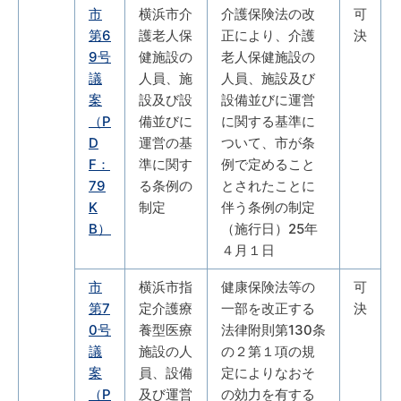
市
横浜市介
介護保険法の改
可
第6
護老人保
正により、介護
決
9号
健施設の
老人保健施設の
議
人員、施
人員、施設及び
案
設及び設
設備並びに運営
（P
備並びに
に関する基準に
D
運営の基
ついて、市が条
F：
準に関す
例で定めること
79
る条例の
とされたことに
K
制定
伴う条例の制定
B）
（施行日）25年
４月１日
市
横浜市指
健康保険法等の
可
第7
定介護療
一部を改正する
決
0号
養型医療
法律附則第130条
議
施設の人
の２第１項の規
案
員、設備
定によりなおそ
（P
及び運営
の効力を有する