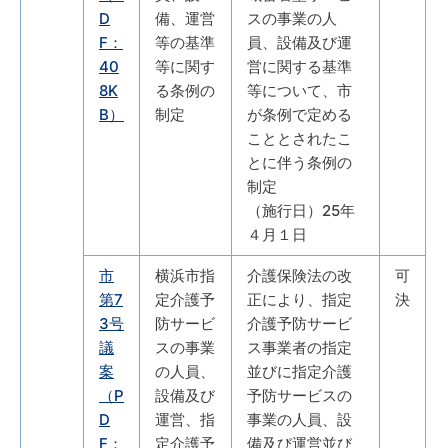
D
備、運営
スの事業の人
F：
等の基準
員、設備及び運
40
等に関す
営に関する基準
8K
る条例の
等について、市
B）
制定
が条例で定める
こととされたこ
とに伴う条例の
制定
（施行日）25年
４月１日
市
横浜市指
介護保険法の改
可
第7
定介護予
正により、指定
決
3号
防サービ
介護予防サービ
議
スの事業
ス事業者の指定
案
の人員、
並びに指定介護
（P
設備及び
予防サービスの
D
運営、指
事業の人員、設
F：
定介護予
備及び運営並び