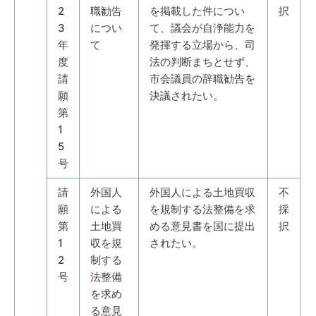
2
職勧告
を掲載した件につい
択
3
につい
て、議会が自浄能力を
年
て
発揮する立場から、司
度
法の判断まちとせず、
請
市会議員の辞職勧告を
願
決議されたい。
第
1
5
号
請
外国人
外国人による土地買収
不
願
による
を規制する法整備を求
採
第
土地買
める意見書を国に提出
択
1
収を規
されたい。
2
制する
号
法整備
を求め
る意見