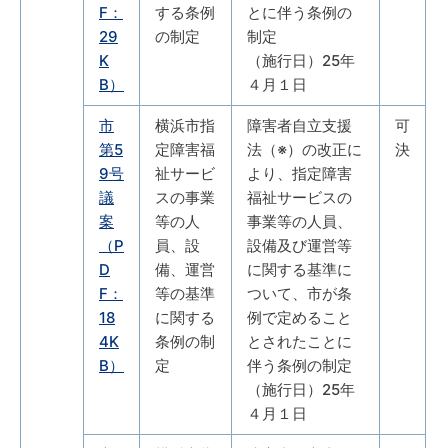
F：
する条例
とに伴う条例の
29
の制定
制定
K
（施行日）25年
B）
４月１日
市
横浜市指
障害者自立支援
可
第5
定障害福
法（※）の改正に
決
9号
祉サービ
より、指定障害
議
スの事業
福祉サービスの
案
等の人
事業等の人員、
（P
員、設
設備及び運営等
D
備、運営
に関する基準に
F：
等の基準
ついて、市が条
18
に関する
例で定めること
4K
条例の制
とされたことに
B）
定
伴う条例の制定
（施行日）25年
４月１日