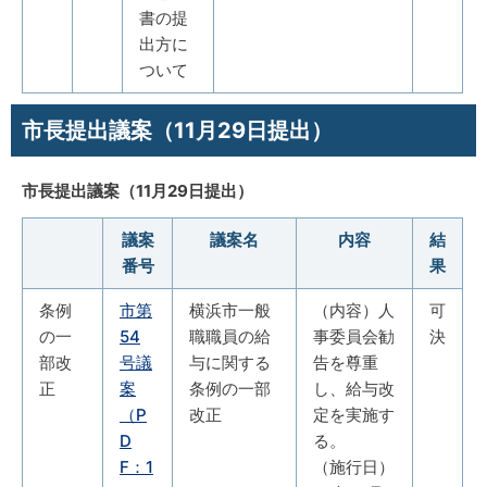
書の提
出方に
ついて
市長提出議案（11月29日提出）
市長提出議案（11月29日提出）
議案
議案名
内容
結
番号
果
条例
市第
横浜市一般
（内容）人
可
の一
54
職職員の給
事委員会勧
決
部改
号議
与に関する
告を尊重
正
案
条例の一部
し、給与改
（P
改正
定を実施す
D
る。
F：1
（施行日）