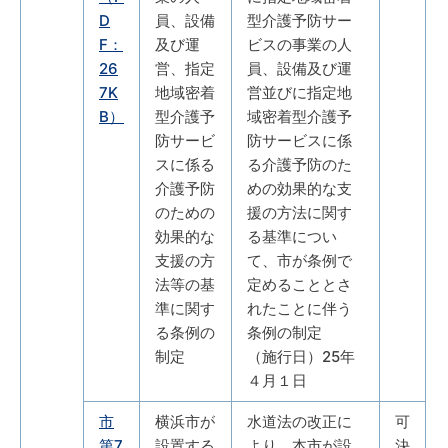
D
員、設備
型介護予防サー
F：
及び運
ビスの事業の人
26
営、指定
員、設備及び運
7K
地域密着
営並びに指定地
B）
型介護予
域密着型介護予
防サービ
防サービスに係
スに係る
る介護予防のた
介護予防
めの効果的な支
のための
援の方法に関す
効果的な
る基準につい
支援の方
て、市が条例で
法等の基
定めることとさ
準に関す
れたことに伴う
る条例の
条例の制定
制定
（施行日）25年
４月１日
市
横浜市が
水道法の改正に
可
第7
設置する
より、本市が設
決