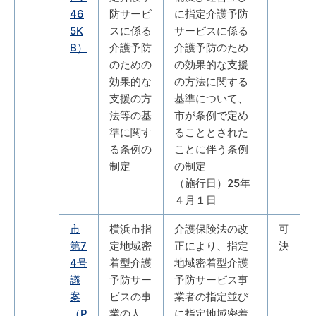
46
防サービ
に指定介護予防
5K
スに係る
サービスに係る
B）
介護予防
介護予防のため
のための
の効果的な支援
効果的な
の方法に関する
支援の方
基準について、
法等の基
市が条例で定め
準に関す
ることとされた
る条例の
ことに伴う条例
制定
の制定
（施行日）25年
４月１日
市
横浜市指
介護保険法の改
可
第7
定地域密
正により、指定
決
4号
着型介護
地域密着型介護
議
予防サー
予防サービス事
案
ビスの事
業者の指定並び
（P
業の人
に指定地域密着