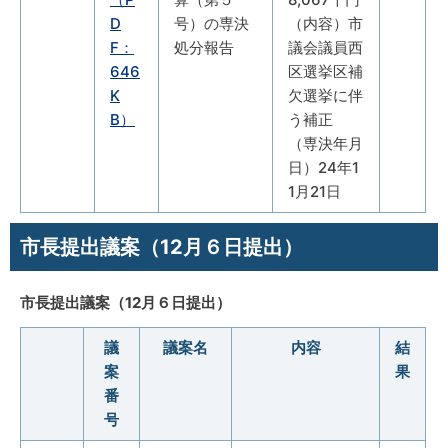
D
号）の専決
（内容）市
F：
処分報告
議会議員西
646
区選挙区補
K
欠選挙に伴
B）
う補正
（専決年月
日）24年1
1月21日
市長提出議案（12月６日提出）
市長提出議案（12月６日提出）
議
議案名
内容
結
案
果
番
号