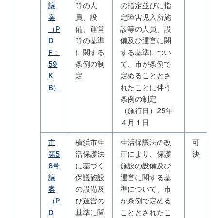
議
等の人
の指定並びに指
案
員、設
定障害児入所施
（P
備、運営
設等の人員、設
D
等の基準
備及び運営に関
F：
に関する
する基準につい
59
条例の制
て、市が条例で
K
定
定めることとさ
B）
れたことに伴う
条例の制定
（施行日）25年
４月１日
市
横浜市生
生活保護法の改
可
第5
活保護法
正により、保護
決
8号
に基づく
施設の設備及び
議
保護施設
運営に関する基
案
の設備及
準について、市
（P
び運営の
が条例で定める
D
基準に関
こととされたこ