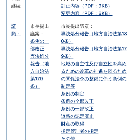
継続
訂正内容（PDF：9KB）
変更内容（PDF：6KB）
請
市長提出
市長提出議案：
願：
議案：
専決処分報告（地方自治法第18
条例の一
0条）
部改正
専決処分報告（地方自治法第17
専決処分
9条）
報告（地
地域の自主性及び自立性を高め
方自治法
るための改革の推進を図るため
第179
の関係法令の整備に伴う条例の
条）
制定等
条例の制定
条例の全部改正
条例の一部改正
道路の認定廃止
財産の取得
指定管理者の指定
その他