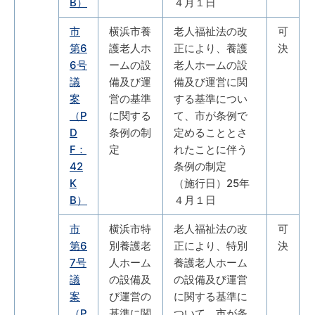
B）
４月１日
市
横浜市養
老人福祉法の改
可
第6
護老人ホ
正により、養護
決
6号
ームの設
老人ホームの設
議
備及び運
備及び運営に関
案
営の基準
する基準につい
（P
に関する
て、市が条例で
D
条例の制
定めることとさ
F：
定
れたことに伴う
42
条例の制定
K
（施行日）25年
B）
４月１日
市
横浜市特
老人福祉法の改
可
第6
別養護老
正により、特別
決
7号
人ホーム
養護老人ホーム
議
の設備及
の設備及び運営
案
び運営の
に関する基準に
（P
基準に関
ついて、市が条