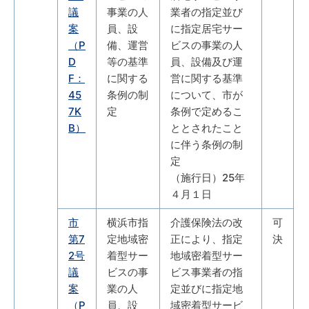
議
事業の人
業者の指定並び
案
員、設
に指定居宅サー
（P
備、運営
ビスの事業の人
D
等の基準
員、設備及び運
F：
に関する
営に関する基準
45
条例の制
について、市が
7K
定
条例で定めるこ
B）
ととされたこと
に伴う条例の制
定
（施行日）25年
４月１日
市
横浜市指
介護保険法の改
可
第7
定地域密
正により、指定
決
2号
着型サー
地域密着型サー
議
ビスの事
ビス事業者の指
案
業の人
定並びに指定地
（P
員、設
域密着型サービ