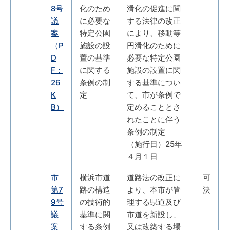
8号
化のため
滑化の促進に関
議
に必要な
する法律の改正
案
特定公園
により、移動等
（P
施設の設
円滑化のために
D
置の基準
必要な特定公園
F：
に関する
施設の設置に関
26
条例の制
する基準につい
K
定
て、市が条例で
B）
定めることとさ
れたことに伴う
条例の制定
（施行日）25年
４月１日
市
横浜市道
道路法の改正に
可
第7
路の構造
より、本市が管
決
9号
の技術的
理する県道及び
議
基準に関
市道を新設し、
案
する条例
又は改築する場