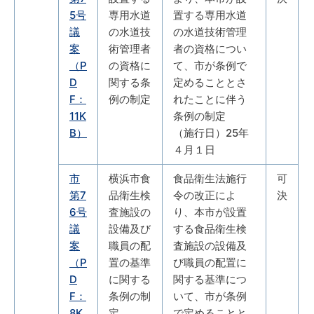
5号
専用水道
置する専用水道
議
の水道技
の水道技術管理
案
術管理者
者の資格につい
（P
の資格に
て、市が条例で
D
関する条
定めることとさ
F：
例の制定
れたことに伴う
11K
条例の制定
B）
（施行日）25年
４月１日
市
横浜市食
食品衛生法施行
可
第7
品衛生検
令の改正によ
決
6号
査施設の
り、本市が設置
議
設備及び
する食品衛生検
案
職員の配
査施設の設備及
（P
置の基準
び職員の配置に
D
に関する
関する基準につ
F：
条例の制
いて、市が条例
8K
定
で定めることと