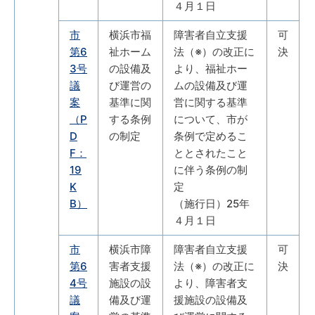
４月１日
市
横浜市福
障害者自立支援
可
第6
祉ホーム
法（※）の改正に
決
3号
の設備及
より、福祉ホー
議
び運営の
ムの設備及び運
案
基準に関
営に関する基準
（P
する条例
について、市が
D
の制定
条例で定めるこ
F：
ととされたこと
19
に伴う条例の制
K
定
B）
（施行日）25年
４月１日
市
横浜市障
障害者自立支援
可
第6
害者支援
法（※）の改正に
決
4号
施設の設
より、障害者支
議
備及び運
援施設の設備及