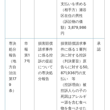
支払いを求める
（相手方）瀬谷
区在住の男性
（訴訟物の価
額）3,879,986
円
専決
市
損害賠償
損害賠償請求事
承
処分
報
請求事件
件に係る１審判
認
報告
第1
に係る控
決に対する控訴
（地
7号
訴の提起
（判決要旨）原
方自
について
告らに対する50,
治法
の専決処
871,936円の支
第17
分報告
払い 等
9
（控訴理由）被
条）
控訴人らの子の
死因はアレルギ
ー源を含む食べ
物を食べさせた