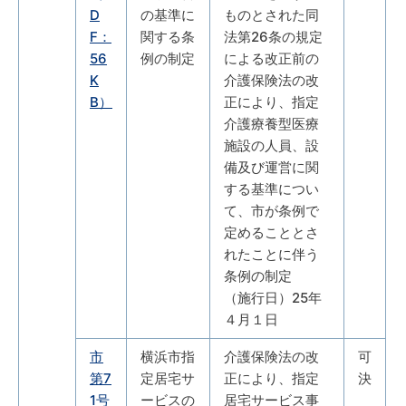
D
の基準に
ものとされた同
F：
関する条
法第26条の規定
56
例の制定
による改正前の
K
介護保険法の改
B）
正により、指定
介護療養型医療
施設の人員、設
備及び運営に関
する基準につい
て、市が条例で
定めることとさ
れたことに伴う
条例の制定
（施行日）25年
４月１日
市
横浜市指
介護保険法の改
可
第7
定居宅サ
正により、指定
決
1号
ービスの
居宅サービス事