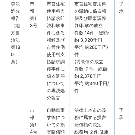
専決
市
市営住宅
市営住宅使用料
了
処分
報
使用料支
の滞納に係る和
承
報告
第1
払請求即
解及び民事調停
（地
3号
決和解事
(1)和解の成立
方自
件に係る
件数:14件 総額:
治法
和解及び
約 3,920千円
第18
市営住宅
平均:約280千円/
0
使用料支
件
条）
払請求調
(2)調停の成立
停事件に
件数:７件 総額:
係る調停
約 2,378千円
について
平均:約340千円/
の専決処
件
分報告
市
自動車事
法律上本市の義
了
報
故等につ
務に属する損害
承
第1
いての損
賠償額の決定
4号
害賠償額
総務局 ２件 健康