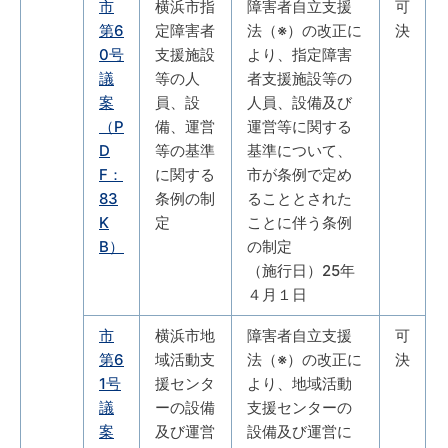
市
横浜市指
障害者自立支援
可
第6
定障害者
法（※）の改正に
決
0号
支援施設
より、指定障害
議
等の人
者支援施設等の
案
員、設
人員、設備及び
（P
備、運営
運営等に関する
D
等の基準
基準について、
F：
に関する
市が条例で定め
83
条例の制
ることとされた
K
定
ことに伴う条例
B）
の制定
（施行日）25年
４月１日
市
横浜市地
障害者自立支援
可
第6
域活動支
法（※）の改正に
決
1号
援センタ
より、地域活動
議
ーの設備
支援センターの
案
及び運営
設備及び運営に