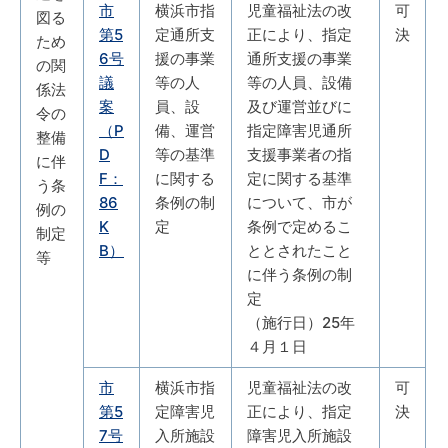
市
横浜市指
児童福祉法の改
可
図る
第5
定通所支
正により、指定
決
ため
6号
援の事業
通所支援の事業
の関
議
等の人
等の人員、設備
係法
案
員、設
及び運営並びに
令の
（P
備、運営
指定障害児通所
整備
D
等の基準
支援事業者の指
に伴
F：
に関する
定に関する基準
う条
86
条例の制
について、市が
例の
K
定
条例で定めるこ
制定
B）
ととされたこと
等
に伴う条例の制
定
（施行日）25年
４月１日
市
横浜市指
児童福祉法の改
可
第5
定障害児
正により、指定
決
7号
入所施設
障害児入所施設