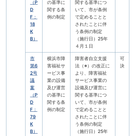
（P
の基準に
関する基準につ
D
関する条
いて、市が条例
F：
例の制定
で定めることと
18
されたことに伴
K
う条例の制定
B）
（施行日）25年
４月１日
市
横浜市障
障害者自立支援
可
第6
害福祉サ
法（※）の改正に
決
2号
ービス事
より、障害福祉
議
業の設備
サービス事業の
案
及び運営
設備及び運営に
（P
の基準に
関する基準につ
D
関する条
いて、市が条例
F：
例の制定
で定めることと
79
されたことに伴
K
う条例の制定
B）
（施行日）25年