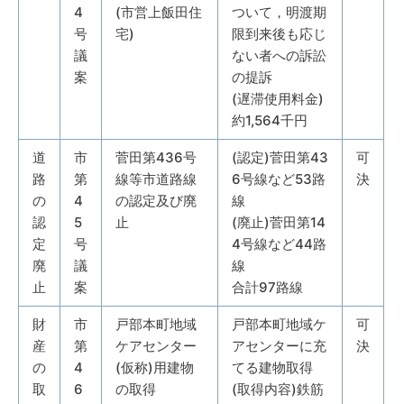
4
(市営上飯田住
ついて，明渡期
号
宅)
限到来後も応じ
議
ない者への訴訟
案
の提訴
(遅滞使用料金)
約1,564千円
道
市
菅田第436号
(認定)菅田第43
可
路
第
線等市道路線
6号線など53路
決
の
4
の認定及び廃
線
認
5
止
(廃止)菅田第14
定
号
4号線など44路
廃
議
線
止
案
合計97路線
財
市
戸部本町地域
戸部本町地域ケ
可
産
第
ケアセンター
アセンターに充
決
の
4
(仮称)用建物
てる建物取得
取
6
の取得
(取得内容)鉄筋