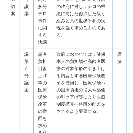
議
議
多発
の政府に対し，テロの根
案
案
テロ
絶に向けた徹底した取り
事件
組みと真の世界平和の実
に関
現を強く求めるものであ
する
る。
決議
議
患者
政府におかれては，健保
否
第
負担
本人の負担増や高齢者医
決
7
引き
療の対象年齢の引き上げ
号
上げ
を内容とする医療保険改
議
等の
革を撤回し，医療保険へ
案
医療
の国庫負担の増大や薬価
保険
の引き下げ等により医療
改革
制度拡充へ特段の配慮を
の撤
されるよう要望する。
回を
求め
る意