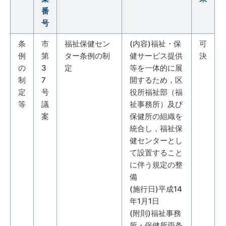
番
号
条
市
福祉保健セン
(内容)福祉・保
可
例
第
ター条例の制
健サービス提供
決
の
3
定
等を一体的に展
制
7
開するため，区
定
号
役所福祉部（福
等
議
祉事務所）及び
案
保健所の組織を
統合し，福祉保
健センターとし
て設置すること
に伴う規定の整
備
(施行日)平成14
年1月1日
(附則)福祉事務
所・保健所両条