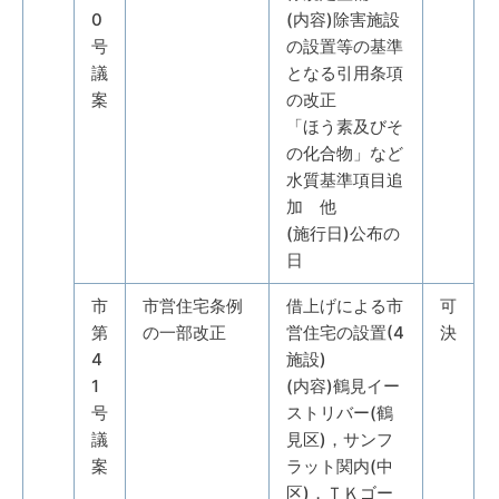
0
(内容)除害施設
号
の設置等の基準
議
となる引用条項
案
の改正
「ほう素及びそ
の化合物」など
水質基準項目追
加 他
(施行日)公布の
日
市
市営住宅条例
借上げによる市
可
第
の一部改正
営住宅の設置(4
決
4
施設)
1
(内容)鶴見イー
号
ストリバー(鶴
議
見区)，サンフ
案
ラット関内(中
区)，ＴＫゴー