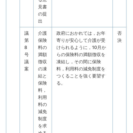
見書
の提
出
議
介護
政府におかれては，お年
否
第
保険
寄りが安心して介護が受
決
8
料の
けられるように，10月か
号
満額
らの保険料の満額徴収を
議
徴収
凍結し，その間に保険
案
の凍
料，利用料の減免制度を
結と
つくることを強く要望す
保険
る。
料，
利用
料の
減免
制度
を求
める