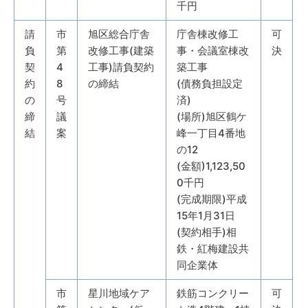
千円
請
市
旭区総合庁舎
庁舎棟改修工
可
負
第
改修工事(建築
事・会議室棟改
決
契
4
工事)請負契約
築工事
約
8
の締結
(債務負担設定
の
号
済)
締
議
(場所)旭区鶴ケ
結
案
峰一丁目4番地
の12
(金額)1,123,50
0千円
(完成期限)平成
15年1月31日
(契約相手)相
鉄・紅梅建設共
同企業体
市
星川地域ケア
鉄筋コンクリー
可