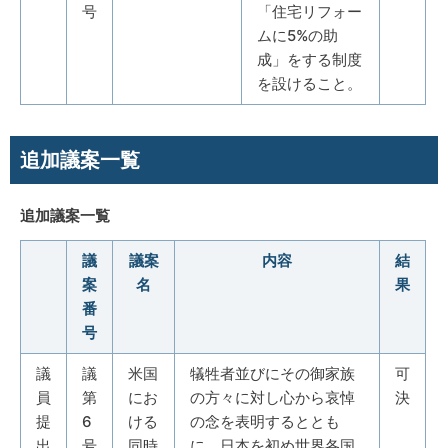
号
「住宅リフォー
ムに5%の助
成」をする制度
を設けること。
追加議案一覧
追加議案一覧
議
議案
内容
結
案
名
果
番
号
議
議
米国
犠牲者並びにその御家族
可
員
第
にお
の方々に対し心から哀悼
決
提
6
ける
の念を表明するととも
出
号
同時
に，日本を初め世界各国