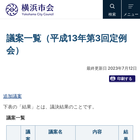
検索
メニュー
議案一覧（平成13年第3回定例
会）
最終更新日 2023年7月12日
印刷する
追加議案
下表の「結果」とは、議決結果のことです。
議案一覧
議
議案名
内容
結
案
果