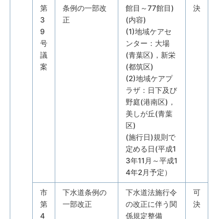
第
条例の一部改
館目～77館目)
決
3
正
(内容)
9
(1)地域ケアセ
号
ンター：大場
議
(青葉区)，新栄
案
(都筑区)
(2)地域ケアプ
ラザ：日下及び
野庭(港南区)，
美しが丘(青葉
区)
(施行日)規則で
定める日(平成1
3年11月～平成1
4年2月予定）
市
下水道条例の
下水道法施行令
可
第
一部改正
の改正に伴う関
決
4
係規定整備