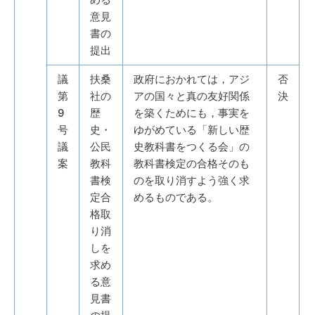
意見
書の
提出
議
扶桑
政府におかれては，アジ
否
第
社の
アの国々と真の友好関係
決
9
歴
を築くためにも，事実を
号
史・
ゆがめている「新しい歴
議
公民
史教科書をつくる会」の
案
教科
教科書検定の合格そのも
書検
のを取り消すよう強く求
定合
めるものである。
格取
り消
しを
求め
る意
見書