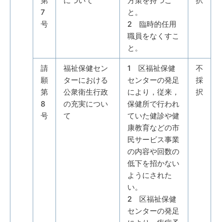
第
について
方策を持つこ
択
7
と。
号
2 臨時的任用
職員をなくすこ
と。
請
福祉保健セン
1 区福祉保健
不
願
ターにおける
センターの発足
採
第
公衆衛生行政
により，従来，
択
8
の充実につい
保健所で行われ
号
て
ていた健診や健
康教育などの市
民サービス事業
の内容や回数の
低下を招かない
ようにされた
い。
2 区福祉保健
センターの発足