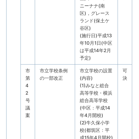
ニーナナ(南
区)，グレース
ランド(保土ケ
谷区)
(施行日)平成13
年10月1日(中区
は平成14年2月
予定)
市
市立学校条例
市立学校の設置
可
第
の一部改正
(内容)
決
4
(1)みなと総合
2
高等学校・横浜
号
総合高等学校
議
(中区：平成14
案
年4月開校)
(2)牛久保小学
校(都筑区：平
成15年4月開校)