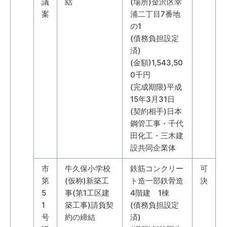
議
結
(場所)金沢区幸
案
浦二丁目7番地
の1
(債務負担設定
済)
(金額)1,543,50
0千円
(完成期限)平成
15年3月31日
(契約相手)日本
鋼管工事・千代
田化工・三木建
設共同企業体
市
牛久保小学校
鉄筋コンクリー
可
第
(仮称)新築工
ト造一部鉄骨造
決
5
事(第1工区建
4階建 1棟
1
築工事)請負契
(債務負担設定
号
約の締結
済)