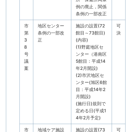
例の廃止，関係
条例の一部改正
市
地区センター
施設の設置(72
可
第
条例の一部改
館目～73館目)
決
3
正
(内容)
8
(1)野庭地区セ
号
ンター（港南区
議
5館目：平成14
案
年2月開設)
(2)市沢地区セ
ンター(旭区6館
目：平成14年2
月開設)
(施行日)規則で
定める日(平成1
4年2月予定)
市
地域ケア施設
施設の設置(73
可