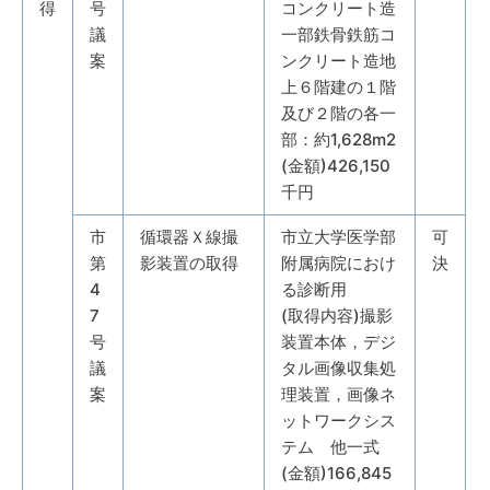
得
号
コンクリート造
議
一部鉄骨鉄筋コ
案
ンクリート造地
上６階建の１階
及び２階の各一
部：約1,628m2
(金額)426,150
千円
市
循環器Ｘ線撮
市立大学医学部
可
第
影装置の取得
附属病院におけ
決
4
る診断用
7
(取得内容)撮影
号
装置本体，デジ
議
タル画像収集処
案
理装置，画像ネ
ットワークシス
テム 他一式
(金額)166,845