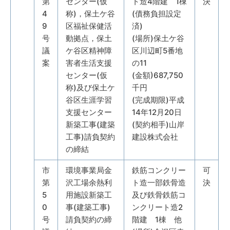
第
センター(仮
ト造4階建 1棟
決
4
称)，保土ケ谷
(債務負担設定
9
区福祉保健活
済)
号
動拠点，保土
(場所)保土ケ谷
議
ケ谷区精神障
区川辺町5番地
案
害者生活支援
の11
センター(仮
(金額)687,750
称)及び保土ケ
千円
谷区生涯学習
(完成期限)平成
支援センター
14年12月20日
新築工事(建築
(契約相手)山岸
工事)請負契約
建設株式会社
の締結
市
環境事業局金
鉄筋コンクリー
可
第
沢工場余熱利
ト造一部鉄骨造
決
5
用施設新築工
及び鉄骨鉄筋コ
0
事(建築工事)
ンクリート造2
号
請負契約の締
階建 1棟 他