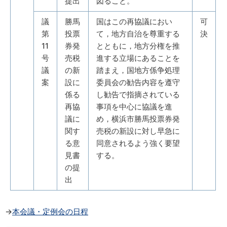
提出
図ること。
議
勝馬
国はこの再協議におい
可
第
投票
て，地方自治を尊重する
決
11
券発
とともに，地方分権を推
号
売税
進する立場にあることを
議
の新
踏まえ，国地方係争処理
案
設に
委員会の勧告内容を遵守
係る
し勧告で指摘されている
再協
事項を中心に協議を進
議に
め，横浜市勝馬投票券発
関す
売税の新設に対し早急に
る意
同意されるよう強く要望
見書
する。
の提
出
→
本会議・定例会の日程