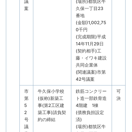
議
(場所)都筑区牛
案
久保一丁目23
番地
(金額)1,002,75
0千円
(完成期限)平成
14年11月29日
(契約相手)工
藤・イワキ建設
共同企業体
(関連議案)市第
42号議案
市
牛久保小学校
鉄筋コンクリー
可
第
(仮称)新築工
ト造一部鉄骨造
決
5
事(第2工区建
4階建 1棟
2
築工事)請負契
(債務負担設定
号
約の締結
済)
議
(場所)都筑区牛