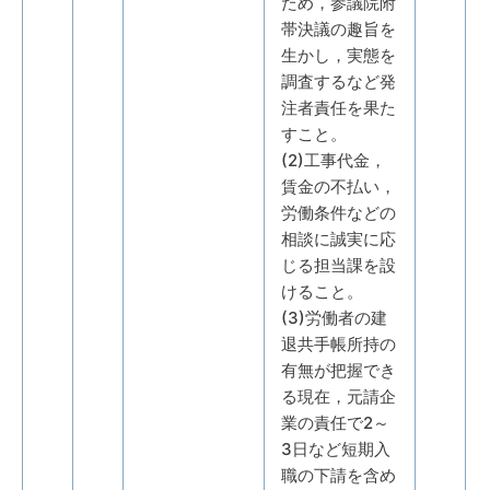
ため，参議院附
帯決議の趣旨を
生かし，実態を
調査するなど発
注者責任を果た
すこと。
(2)工事代金，
賃金の不払い，
労働条件などの
相談に誠実に応
じる担当課を設
けること。
(3)労働者の建
退共手帳所持の
有無が把握でき
る現在，元請企
業の責任で2～
3日など短期入
職の下請を含め