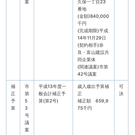
案
久保一丁目23
番地
(金額)840,000
千円
(完成期限)平成
14年11月29日
(契約相手)奈
良・富山建設共
同企業体
(関連議案)市第
42号議案
補
市
平成13年度一
歳入歳出予算補
可
正
第
般会計補正予
正
決
予
5
算(第2号)
補正額 659,9
算
3
75千円
号
議
案