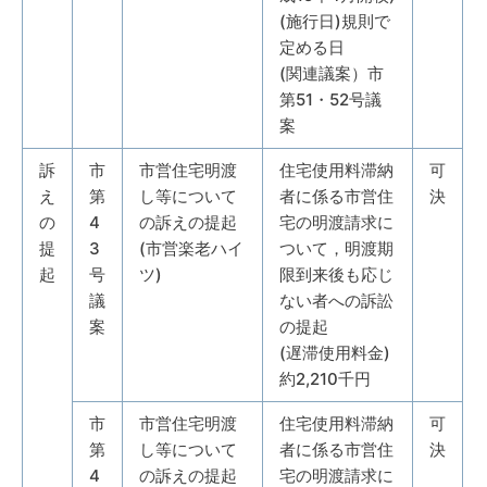
(施行日)規則で
定める日
(関連議案）市
第51・52号議
案
訴
市
市営住宅明渡
住宅使用料滞納
可
え
第
し等について
者に係る市営住
決
の
4
の訴えの提起
宅の明渡請求に
提
3
(市営楽老ハイ
ついて，明渡期
起
号
ツ)
限到来後も応じ
議
ない者への訴訟
案
の提起
(遅滞使用料金)
約2,210千円
市
市営住宅明渡
住宅使用料滞納
可
第
し等について
者に係る市営住
決
4
の訴えの提起
宅の明渡請求に