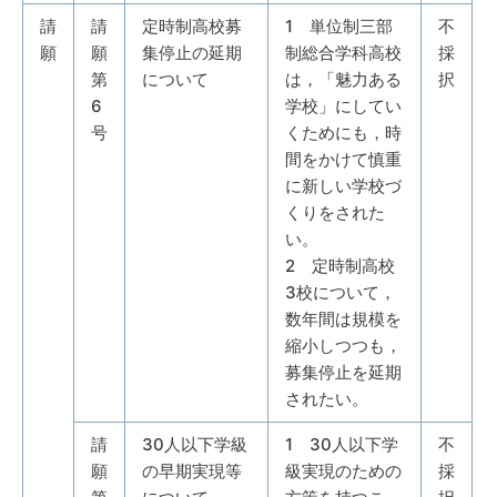
請
請
定時制高校募
1 単位制三部
不
願
願
集停止の延期
制総合学科高校
採
第
について
は，「魅力ある
択
6
学校」にしてい
号
くためにも，時
間をかけて慎重
に新しい学校づ
くりをされた
い。
2 定時制高校
3校について，
数年間は規模を
縮小しつつも，
募集停止を延期
されたい。
請
30人以下学級
1 30人以下学
不
願
の早期実現等
級実現のための
採