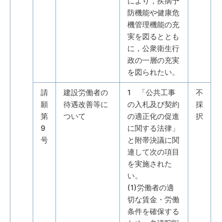
により，疾病予
防機能や健康危
機管理機能の充
実を図るととも
に，公衆衛生行
政の一層の充実
を図られたい。
請
建設労働者の
1 「公共工事
不
願
待遇改善等に
の入札及び契約
採
第
ついて
の適正化の促進
択
9
に関する法律」
号
と附帯決議に関
連して次の項目
を実施された
い。
(1)労働者の適
切な賃金・労働
条件を確保する