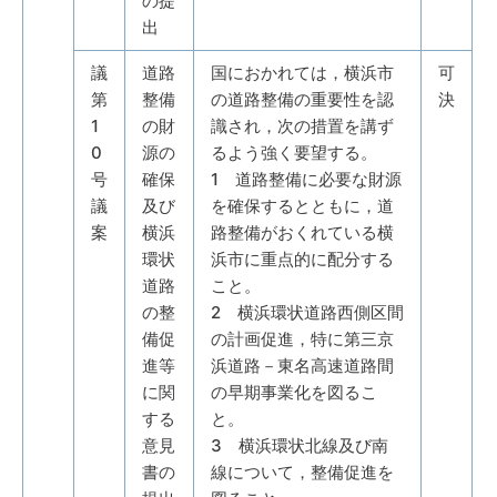
の提
出
議
道路
国におかれては，横浜市
可
第
整備
の道路整備の重要性を認
決
1
の財
識され，次の措置を講ず
0
源の
るよう強く要望する。
号
確保
1 道路整備に必要な財源
議
及び
を確保するとともに，道
案
横浜
路整備がおくれている横
環状
浜市に重点的に配分する
道路
こと。
の整
2 横浜環状道路西側区間
備促
の計画促進，特に第三京
進等
浜道路－東名高速道路間
に関
の早期事業化を図るこ
する
と。
意見
3 横浜環状北線及び南
書の
線について，整備促進を