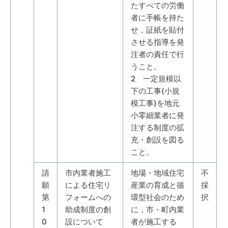
たすべての労働
者に手帳を持た
せ，証紙を貼付
させる指導を発
注者の責任で行
うこと。
2 一定規模以
下の工事(小規
模工事)を地元
小零細業者に発
注する制度の拡
充・創設を図る
こと。
請
市内業者施工
地場・地域住宅
不
願
による住宅リ
産業の育成と循
採
第
フォームへの
環型社会のため
択
1
助成制度の創
に，市・町内業
0
設について
者が施工する