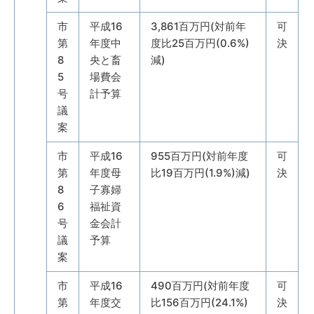
市
平成16
3,861百万円(対前年
可
第
年度中
度比25百万円(0.6%)
決
8
央と畜
減)
5
場費会
号
計予算
議
案
市
平成16
955百万円(対前年度
可
第
年度母
比19百万円(1.9%)減)
決
8
子寡婦
6
福祉資
号
金会計
議
予算
案
市
平成16
490百万円(対前年度
可
第
年度交
比156百万円(24.1%)
決