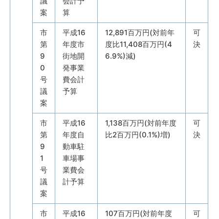
議
会計予
案
算
市
平成16
12,891百万円(対前年
可
第
年度市
度比11,408百万円(4
決
9
街地開
6.9%)減)
0
発事業
号
費会計
議
予算
案
市
平成16
1,138百万円(対前年度
可
第
年度自
比2百万円(0.1%)増)
決
9
動車駐
1
車場事
号
業費会
議
計予算
案
市
平成16
107百万円(対前年度
可