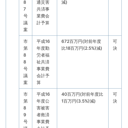
8
通災害
減)
7
共済事
号
業費会
議
計予算
案
市
平成16
672百万円(対前年度
可
第
年度勤
比18百万円(2.5%)減)
決
8
労者福
8
祉共済
号
事業費
議
会計予
案
算
市
平成16
40百万円(対前年度比
可
第
年度公
1百万円(3.5%)減)
決
8
害被害
9
者救済
号
事業費