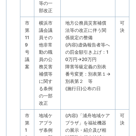
等の一
部改正
市
横浜市
地方公務員災害補償
可
第
議会議
法等の改正に伴う関
決
11
員その
係規定の整備
9
他非常
(内容)虚偽報告者等へ
号
勤の職
の罰金額引き上げ：1
議
員の公
0万円→20万円
案
務災害
障害等級定義の別表
補償等
番号変更：別表第１→
に関す
別表第２ 等
る条例
(施行日)公布の日
の一部
改正
市
地域ケ
(内容)「浦舟地域ケア
可
第
アプラ
プラザ」を福祉機器
決
1
ザ条例
の展示・紹介及び相