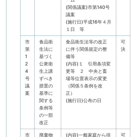
(関係議案)市第140号
議案
(施行日)平成16年４月
１日 等
市
食品衛
食品衛生法等の改正
可
第
生法に
に伴う関係規定の整
決
1
基づく
備等
2
公衆衛
(内容)１ 引用条項変
4
生上講
更等 ２ 中央と畜
号
ずべき
場等位置表示の変更
議
措置の
（関係５条例を改
案
基準に
正）
関する
(施行日)公布の日
条例等
の一部
改正
市
廃棄物
(内容)一般家庭から排
可