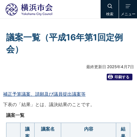
検索
メニュー
議案一覧（平成16年第1回定例
会）
最終更新日 2025年4月7日
印刷する
補正予算議案、請願及び議員提出議案等
下表の「結果」とは、議決結果のことです。
議案一覧
議
議案名
内容
結
案
果