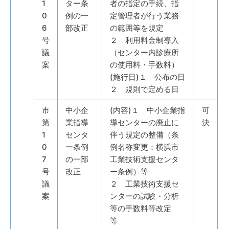
1
ター条
者の指定の手続、指
0
例の一
定管理者が行う業務
6
部改正
の範囲等を規定
号
２ 利用料金制導入
議
（センター内診療所
案
の使用料・手数料）
(施行日)１ 公布の日
２ 規則で定める日
市
中小企
(内容)１ 中小企業指
可
第
業指導
導センターの廃止に
決
1
センタ
伴う規定の整備（条
0
ー条例
例名称変更：横浜市
7
の一部
工業技術支援センタ
号
改正
ー条例）等
議
２ 工業技術支援セ
案
ンターの試験・分析
等の手数料等改定
等