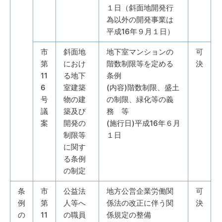
１日（斜面地開発行
為以外の開発事業は
平成16年９月１日）
市
斜面地
地下室マンションの
可
第
におけ
階数制限等を定める
決
11
る地下
条例
6
室建築
(内容)階数制限、盛土
号
物の建
の制限、緑化等の義
議
築及び
務 等
案
開発の
(施行日)平成16年６月
制限等
１日
に関す
る条例
の制定
条
市
公益法
地方公営企業労働関
可
例
第
人等へ
係法の改正に伴う関
決
の
11
の職員
係規定の整備