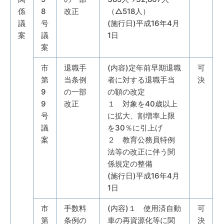
係
8
改正
（△518人）
議
号
(施行日)平成16年4月
案
議
1日
案
市
退職手
(内容)定年前早期退職
可
第
当条例
者に対する退職手当
決
9
の一部
の額の改定
9
改正
１ 対象を40歳以上
号
に拡大、割増率上限
議
を30％に引上げ
案
２ 教育公務員特例
法等の改正に伴う関
係規定の整備
(施行日)平成16年4月
1日
市
手数料
(内容)１ 使用済自動
可
第
条例の
車の再資源化等に関
決