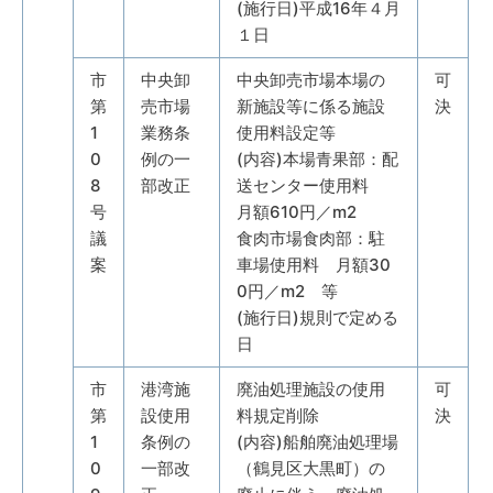
(施行日)平成16年４月
１日
市
中央卸
中央卸売市場本場の
可
第
売市場
新施設等に係る施設
決
1
業務条
使用料設定等
0
例の一
(内容)本場青果部：配
8
部改正
送センター使用料
号
月額610円／m2
議
食肉市場食肉部：駐
案
車場使用料 月額30
0円／m2 等
(施行日)規則で定める
日
市
港湾施
廃油処理施設の使用
可
第
設使用
料規定削除
決
1
条例の
(内容)船舶廃油処理場
0
一部改
（鶴見区大黒町）の