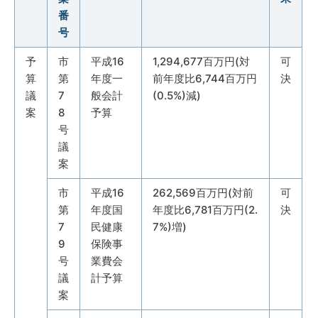
番
号
予
市
平成16
1,294,677百万円(対
可
算
第
年度一
前年度比6,744百万円
決
議
7
般会計
(0.5%)減)
案
8
予算
号
議
案
市
平成16
262,569百万円(対前
可
第
年度国
年度比6,781百万円(2.
決
7
民健康
7%)増)
9
保険事
号
業費会
議
計予算
案