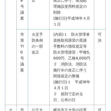
9
正
廃止に伴う、廃油処
号
理施設使用料規定の
議
削除
案
(施行日)平成16年４月
１日
市
火災予
(内容)１ 防火管理者
可
第
防条例
資格取得講習の受講
決
11
の一部
手数料の徴収規定等
0
改正
防火管理講習：甲種5,
号
000円、乙種4,000円
議
２ 消防法、消防法
案
施行令の改正に伴う
関係規定の整備
(施行日)１ 平成16年
４月１日
２ 規則で定める
日、公布の日
そ
市
公立大
横浜市立大学の設置
可