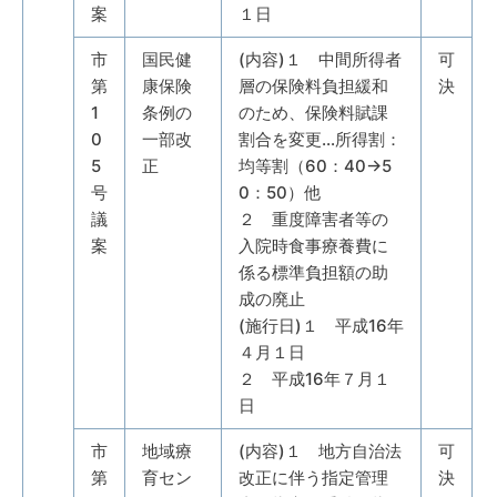
案
１日
市
国民健
(内容)１ 中間所得者
可
第
康保険
層の保険料負担緩和
決
1
条例の
のため、保険料賦課
0
一部改
割合を変更…所得割：
5
正
均等割（60：40→5
号
0：50）他
議
２ 重度障害者等の
案
入院時食事療養費に
係る標準負担額の助
成の廃止
(施行日)１ 平成16年
４月１日
２ 平成16年７月１
日
市
地域療
(内容)１ 地方自治法
可
第
育セン
改正に伴う指定管理
決