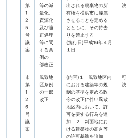
第
等の減
出される廃棄物の所
決
1
量化、
有権を横浜市に帰属
2
資源化
させることを定める
5
及び適
とともに、その持去
号
正処理
りを禁止する
議
等に関
(施行日)平成16年４月
案
する条
１日
例の一
部改正
市
風致地
(内容)１ 風致地区内
可
第
区条例
における建築等の規
決
1
の一部
制の基準を定める政
2
改正
令の改正に伴い風致
6
地区内において、許
号
可を要する行為を追
議
加 ２ 斜面地にお
案
ける建築物の高さ等
の許可基準を追加