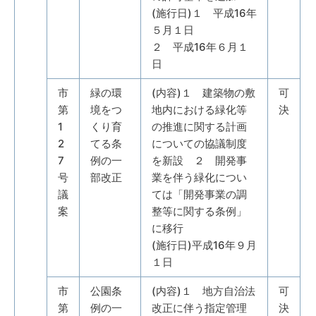
(施行日)１ 平成16年
５月１日
２ 平成16年６月１
日
市
緑の環
(内容)１ 建築物の敷
可
第
境をつ
地内における緑化等
決
1
くり育
の推進に関する計画
2
てる条
についての協議制度
7
例の一
を新設 ２ 開発事
号
部改正
業を伴う緑化につい
議
ては「開発事業の調
案
整等に関する条例」
に移行
(施行日)平成16年９月
１日
市
公園条
(内容)１ 地方自治法
可
第
例の一
改正に伴う指定管理
決