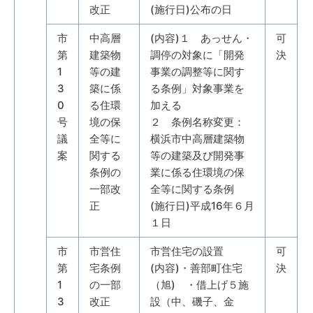
改正
(施行日)公布の日
市
中高層
(内容)１ あっせん・
可
第
建築物
調停の対象に「開発
決
1
等の建
事業の調整等に関す
3
築に係
る条例」対象事業を
0
る住環
加える
号
境の保
２ 条例名称変更：
議
全等に
横浜市中高層建築物
案
関する
等の建築及び開発事
条例の
業に係る住環境の保
一部改
全等に関する条例
正
(施行日)平成16年６月
１日
市
市営住
市営住宅の設置
可
第
宅条例
(内容)・善部町住宅
決
1
の一部
（旭) ・借上げ５施
3
改正
設（中、磯子、金