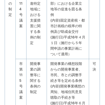
の
11
進特定
部）における企業立
制
4
地域に
地等の促進を図る条
定
号
おける
例
議
支援措
(内容)固定資産税・都
案
置に関
市計画税の税率の特
する条
例及び助成金交付
例の制
(施行日)平成16年４月
定
１日（施行から５年
間申請の事業計画に
ついて適用）
市
開発事
開発事業の構想段階
可
第
業の調
からの開発事業者、
決
11
整等に
市民、市との調整手
5
関する
続き等を定める条例
号
条例の
(内容)開発事業構想の
議
制定
周知、地域住民意見
案
聴取の手続き等
(施行日)平成16年６月