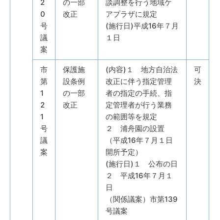
2
の一部
談調整を行う地域ケ
0
改正
アプラザに規定
号
(施行日)平成16年７月
議
１日
案
市
保護施
(内容)１ 地方自治法
可
第
設条例
改正に伴う指定管理
決
1
の一部
者の指定の手続、指
2
改正
定管理者が行う業務
1
の範囲等を規定
号
２ 浦舟園の設置
議
（平成16年７月１日
案
開所予定）
(施行日)１ 公布の日
２ 平成16年７月１
日
（関係議案）市第139
号議案