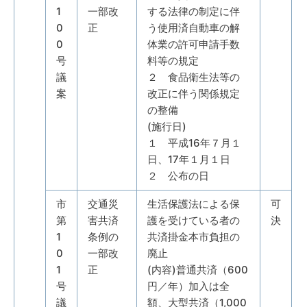
1
一部改
する法律の制定に伴
0
正
う使用済自動車の解
0
体業の許可申請手数
号
料等の規定
議
２ 食品衛生法等の
案
改正に伴う関係規定
の整備
(施行日)
１ 平成16年７月１
日、17年１月１日
２ 公布の日
市
交通災
生活保護法による保
可
第
害共済
護を受けている者の
決
1
条例の
共済掛金本市負担の
0
一部改
廃止
1
正
(内容)普通共済（600
号
円／年）加入は全
議
額、大型共済（1,000