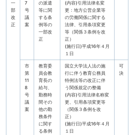
一
7
の派遣
(内容)引用法律名変
部
号
等に関
更：地方公営企業等
改
議
する条
の労働関係に関する
正
案
例等の
法律、引用条項変更
一部改
等（関係３条例を改
正
正）
(施行日)平成16年４月
１日
市
教育委
国立大学法人法の施
可
第
員会教
行に伴う教育公務員
決
11
育長の
特例法等の改正に伴
8
給与、
う関係規定の整備
号
勤務時
(内容)引用法律名称変
議
間その
更、引用条項変更等
案
他の勤
（関係３条例を改
務条件
正）
に関す
(施行日)平成16年４月
る条例
１日