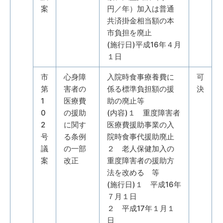
案
円／年）加入は普通
共済掛金相当額の本
市負担を廃止
(施行日)平成16年４月
１日
市
心身障
入院時食事療養費に
可
第
害者の
係る標準負担額の援
決
1
医療費
助の廃止等
0
の援助
(内容)１ 重度障害者
2
に関す
医療費援助事業の入
号
る条例
院時食事代援助廃止
議
の一部
２ 老人保健加入の
案
改正
重度障害者の援助方
法を改める 等
(施行日)１ 平成16年
７月１日
２ 平成17年１月１
日