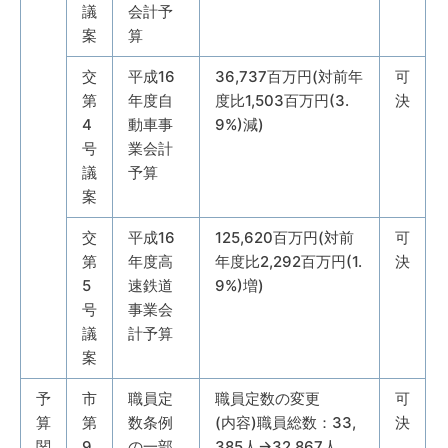
議
会計予
案
算
交
平成16
36,737百万円(対前年
可
第
年度自
度比1,503百万円(3.
決
4
動車事
9%)減)
号
業会計
議
予算
案
交
平成16
125,620百万円(対前
可
第
年度高
年度比2,292百万円(1.
決
5
速鉄道
9%)増)
号
事業会
議
計予算
案
予
市
職員定
職員定数の変更
可
算
第
数条例
(内容)職員総数：33,
決
関
9
の一部
385人→32,867人