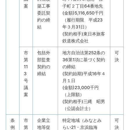
案
築工事
子町２丁目64番地先
委託契
(金額)5,116,650千円
約の締
（履行期限 平成23
結
年３月31日）
(契約相手)東日本旅客
鉄道株式会社
市
包括外
地方自治法第252条の
可
第
部監査
36第1項に基づく契約
決
11
契約の
の締結
3
締結
(契約始期)平成16年４
号
月１日
議
(金額)23,000千円
案
（上限額）
(契約相手)三縄 昭男
（公認会計士）
条
市
企業立
特定地域（みなとみ
可
例
第
地等促
らい21・京浜臨海
決