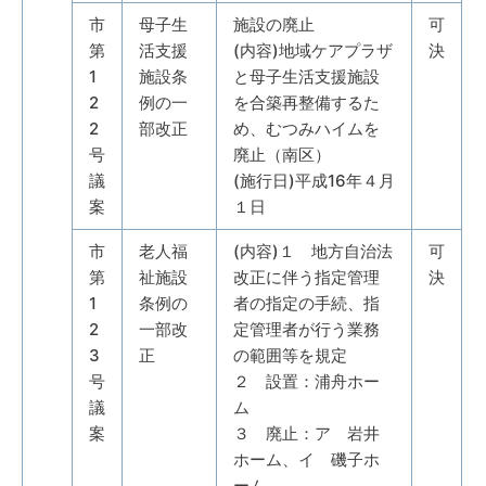
市
母子生
施設の廃止
可
第
活支援
(内容)地域ケアプラザ
決
1
施設条
と母子生活支援施設
2
例の一
を合築再整備するた
2
部改正
め、むつみハイムを
号
廃止（南区）
議
(施行日)平成16年４月
案
１日
市
老人福
(内容)１ 地方自治法
可
第
祉施設
改正に伴う指定管理
決
1
条例の
者の指定の手続、指
2
一部改
定管理者が行う業務
3
正
の範囲等を規定
号
２ 設置：浦舟ホー
議
ム
案
３ 廃止：ア 岩井
ホーム、イ 磯子ホ
ーム