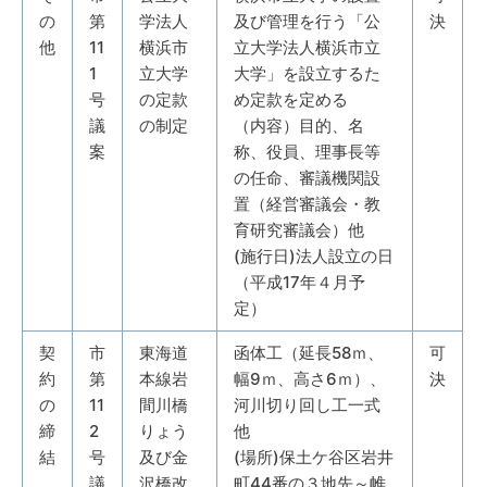
の
第
学法人
及び管理を行う「公
決
他
11
横浜市
立大学法人横浜市立
1
立大学
大学」を設立するた
号
の定款
め定款を定める
議
の制定
（内容）目的、名
案
称、役員、理事長等
の任命、審議機関設
置（経営審議会・教
育研究審議会）他
(施行日)法人設立の日
（平成17年４月予
定）
契
市
東海道
函体工（延長58ｍ、
可
約
第
本線岩
幅9ｍ、高さ6ｍ）、
決
の
11
間川橋
河川切り回し工一式
締
2
りょう
他
結
号
及び金
(場所)保土ケ谷区岩井
議
沢橋改
町44番の３地先～帷