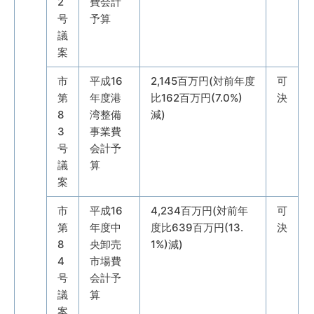
2
費会計
号
予算
議
案
市
平成16
2,145百万円(対前年度
可
第
年度港
比162百万円(7.0%)
決
8
湾整備
減)
3
事業費
号
会計予
議
算
案
市
平成16
4,234百万円(対前年
可
第
年度中
度比639百万円(13.
決
8
央卸売
1%)減)
4
市場費
号
会計予
議
算
案