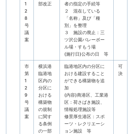
1
部改正
者の指定の手続等
2
２ 混在している
8
「名称」及び「種
号
別」を整理
議
３ 施設の廃止：三
案
ツ沢公園バレーボー
ル場・すもう場
(施行日)公布の日 等
市
横浜港
臨港地区内の分区に
可
第
臨港地
おける建設すること
決
1
区内の
ができる構築物を追
2
分区に
加
9
おける
(内容)商港区、工業港
号
構築物
区：荷さばき施設、
議
の規制
情報処理施設等
案
に関す
修景厚生港区：スポ
る条例
ーツ・レクリエーシ
の一部
ョン施設 等