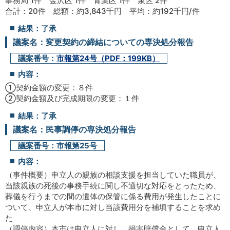
事務局 1件 金沢区 1件 青葉区 1件 泉区 2件
合計：20件 総額：約3,843千円 平均：約192千円/件
結果：了承
議案名：変更契約の締結についての専決処分報告
議案番号：
市報第24号（PDF：199KB）
内容：
①契約金額の変更：８件
②契約金額及び完成期限の変更：１件
結果：了承
議案名：民事調停の専決処分報告
議案番号：市報第25号
内容：
（事件概要）申立人の親族の相談支援を担当していた職員が、
当該親族の死後の事務手続に関し不適切な対応をとったため、
葬儀を行うまでの間の遺体の保管に係る費用が発生したことに
ついて、申立人が本市に対し当該費用分を補填することを求め
た
（調停内容）本市は申立人に対し、損害賠償金として、申立人