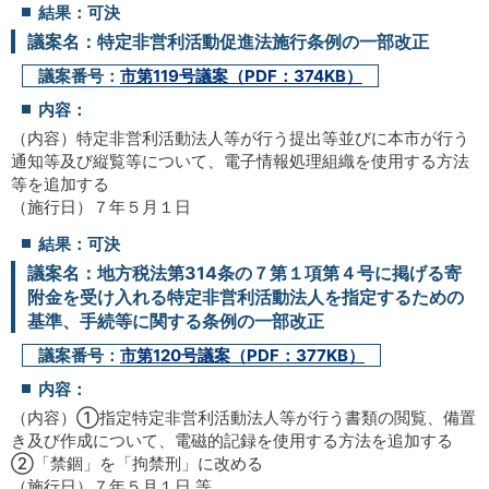
結果：可決
議案名：特定非営利活動促進法施行条例の一部改正
議案番号：
市第119号議案（PDF：374KB）
内容：
（内容）特定非営利活動法人等が行う提出等並びに本市が行う
通知等及び縦覧等について、電子情報処理組織を使用する方法
等を追加する
（施行日）７年５月１日
結果：可決
議案名：地方税法第314条の７第１項第４号に掲げる寄
附金を受け入れる特定非営利活動法人を指定するための
基準、手続等に関する条例の一部改正
議案番号：
市第120号議案（PDF：377KB）
内容：
（内容）①指定特定非営利活動法人等が行う書類の閲覧、備置
き及び作成について、電磁的記録を使用する方法を追加する
②「禁錮」を「拘禁刑」に改める
（施行日）７年５月１日 等