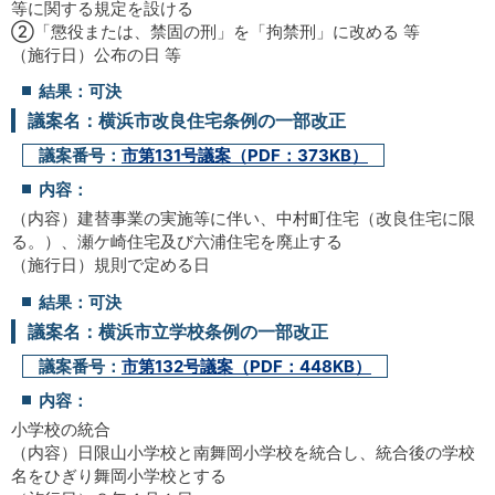
等に関する規定を設ける
②「懲役または、禁固の刑」を「拘禁刑」に改める 等
（施行日）公布の日 等
結果：可決
議案名：横浜市改良住宅条例の一部改正
議案番号：
市第131号議案（PDF：373KB）
内容：
（内容）建替事業の実施等に伴い、中村町住宅（改良住宅に限
る。）、瀬ケ崎住宅及び六浦住宅を廃止する
（施行日）規則で定める日
結果：可決
議案名：横浜市立学校条例の一部改正
議案番号：
市第132号議案（PDF：448KB）
内容：
小学校の統合
（内容）日限山小学校と南舞岡小学校を統合し、統合後の学校
名をひぎり舞岡小学校とする