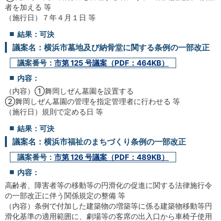
者を加える 等
（施行日）７年４月１日 等
結果：可決
議案名：横浜市墓地及び納骨堂に関する条例の一部改正
議案番号：
市第 125 号議案（PDF：464KB）
内容：
（内容）①舞岡しぜん墓園を設置する
②舞岡しぜん墓園の管理を指定管理者に行わせる 等
（施行日）規則で定める日 等
結果：可決
議案名：横浜市福祉のまちづくり条例の一部改正
議案番号：
市第 126 号議案（PDF：489KB）
内容：
高齢者、障害者等の移動等の円滑化の促進に関する法律施行令
の一部改正に伴う関係規定の整備 等
（内容）条例で付加した建築物の増築等に係る建築物移動等円
滑化基準の適用範囲に、劇場等の客席の出入口から車椅子使用