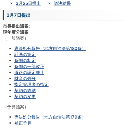
3月25日提出
議決結果
2月7日提出
市長提出議案:
現年度分議案
（一般議案）
専決処分報告（地方自治法第180条）
計画の策定
条例の制定
条例の一部改正
道路の認定廃止
財産の処分
指定管理者の指定
契約の締結
契約の変更
（予算議案）
専決処分報告（地方自治法第179条）
補正予算