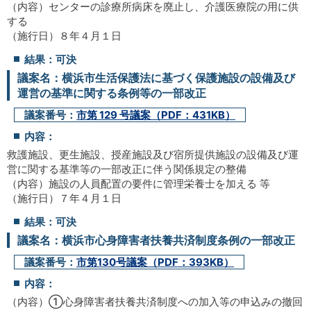
（内容）センターの診療所病床を廃止し、介護医療院の用に供
する
（施行日）８年４月１日
結果：可決
議案名：横浜市生活保護法に基づく保護施設の設備及び
運営の基準に関する条例等の一部改正
議案番号：
市第 129 号議案（PDF：431KB）
内容：
救護施設、更生施設、授産施設及び宿所提供施設の設備及び運
営に関する基準等の一部改正に伴う関係規定の整備
（内容）施設の人員配置の要件に管理栄養士を加える 等
（施行日）７年４月１日
結果：可決
議案名：横浜市心身障害者扶養共済制度条例の一部改正
議案番号：
市第130号議案（PDF：393KB）
内容：
（内容）①心身障害者扶養共済制度への加入等の申込みの撤回