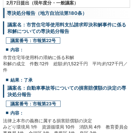
2月7日提出（現年度分・一般議案）
専決処分報告（地方自治法第180条）
議案名：市営住宅等使用料支払請求即決和解事件に係る
和解についての専決処分報告
議案番号：市報第22号
内容：
市営住宅等使用料の滞納に係る和解
和解の成立 件数:12件 総額:約1,522千円 平均:約127千円／
件
結果：了承
議案名：自動車事故等についての損害賠償額の決定の専
決処分報告
議案番号：市報第23号
内容：
法律上本市の義務に属する損害賠償額の決定
みどり環境局 1件 資源循環局 10件 消防局 4件 教育委員会