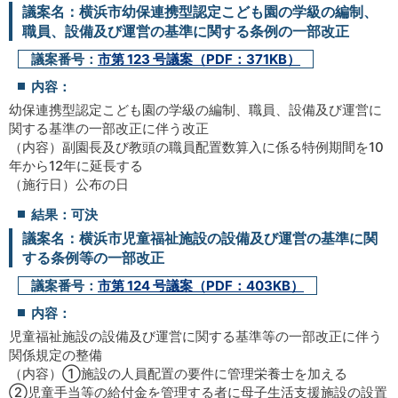
議案名：横浜市幼保連携型認定こども園の学級の編制、
職員、設備及び運営の基準に関する条例の一部改正
議案番号：
市第 123 号議案（PDF：371KB）
内容：
幼保連携型認定こども園の学級の編制、職員、設備及び運営に
関する基準の一部改正に伴う改正
（内容）副園長及び教頭の職員配置数算入に係る特例期間を10
年から12年に延長する
（施行日）公布の日
結果：可決
議案名：横浜市児童福祉施設の設備及び運営の基準に関
する条例等の一部改正
議案番号：
市第 124 号議案（PDF：403KB）
内容：
児童福祉施設の設備及び運営に関する基準等の一部改正に伴う
関係規定の整備
（内容）①施設の人員配置の要件に管理栄養士を加える
②児童手当等の給付金を管理する者に母子生活支援施設の設置