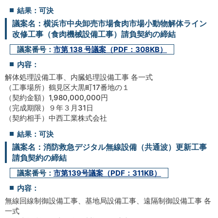
結果：可決
議案名：横浜市中央卸売市場食肉市場小動物解体ライン
改修工事（食肉機械設備工事）請負契約の締結
議案番号：
市第 138 号議案（PDF：308KB）
内容：
解体処理設備工事、内臓処理設備工事 各一式
（工事場所）鶴見区大黒町17番地の１
（契約金額）1,980,000,000円
（完成期限）９年３月31日
（契約相手）中西工業株式会社
結果：可決
議案名：消防救急デジタル無線設備（共通波）更新工事
請負契約の締結
議案番号：
市第139号議案（PDF：311KB）
内容：
無線回線制御設備工事、基地局設備工事、遠隔制御設備工事 各
一式