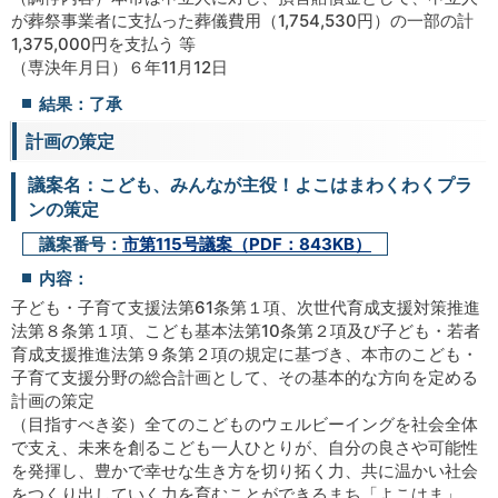
が葬祭事業者に支払った葬儀費用（1,754,530円）の一部の計
1,375,000円を支払う 等
（専決年月日）６年11月12日
結果：了承
計画の策定
議案名：こども、みんなが主役！よこはまわくわくプラ
ンの策定
議案番号：
市第115号議案（PDF：843KB）
内容：
子ども・子育て支援法第61条第１項、次世代育成支援対策推進
法第８条第１項、こども基本法第10条第２項及び子ども・若者
育成支援推進法第９条第２項の規定に基づき、本市のこども・
子育て支援分野の総合計画として、その基本的な方向を定める
計画の策定
（目指すべき姿）全てのこどものウェルビーイングを社会全体
で支え、未来を創るこども一人ひとりが、自分の良さや可能性
を発揮し、豊かで幸せな生き方を切り拓く力、共に温かい社会
をつくり出していく力を育むことができるまち「よこはま」