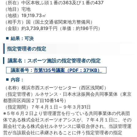
（所在）中区本牧ふ頭１番の363及び１番の437
（地目）宅地
（地積）19,119.73㎡
（相手方）国（国土交通省関東地方整備局）
（金額）約3,739,819千円（単価：約196千円）
結果：可決
指定管理者の指定
議案名：スポーツ施設の指定管理者の指定
議案番号：
市第135号議案（PDF：371KB）
内容：
（名称）横浜市西スポーツセンター（西区浅間町）
（指定管理者）ルネサンス・日本水泳振興会共同事業体（東京
都墨田区両国２丁目10番14号）
（指定期間）７年４月１日～９年３月31日
※５年６月２日より管理運営を行っている共同事業体の代表団
体である株式会社スポーツオアシスが、７年４月１日に、その
親会社である株式会社ルネサンスに吸収合併され、当該管理運
営が当該親会社に承継されることに伴う指定管理者の指定