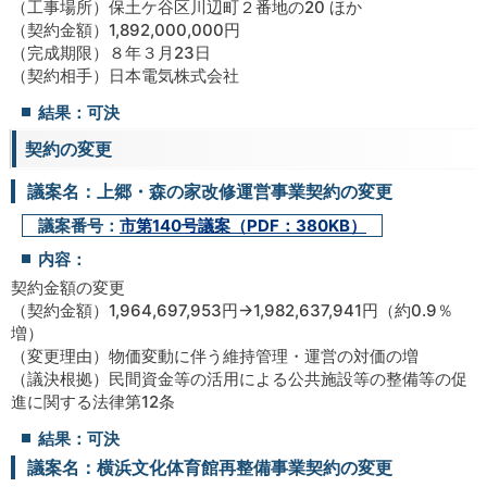
（工事場所）保土ケ谷区川辺町２番地の20 ほか
（契約金額）1,892,000,000円
（完成期限）８年３月23日
（契約相手）日本電気株式会社
結果：可決
契約の変更
議案名：上郷・森の家改修運営事業契約の変更
議案番号：
市第140号議案（PDF：380KB）
内容：
契約金額の変更
（契約金額）1,964,697,953円→1,982,637,941円（約0.9％
増）
（変更理由）物価変動に伴う維持管理・運営の対価の増
（議決根拠）民間資金等の活用による公共施設等の整備等の促
進に関する法律第12条
結果：可決
議案名：横浜文化体育館再整備事業契約の変更