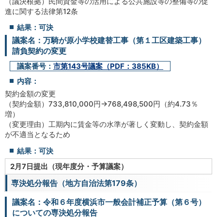
（議決根拠）民間資金等の活用による公共施設等の整備等の促
進に関する法律第12条
結果：可決
議案名：万騎が原小学校建替工事（第１工区建築工事）
請負契約の変更
議案番号：
市第143号議案（PDF：385KB）
内容：
契約金額の変更
（契約金額）733,810,000円→768,498,500円（約4.73％
増）
（変更理由）工期内に賃金等の水準が著しく変動し、契約金額
が不適当となるため
結果：可決
2月7日提出（現年度分・予算議案）
専決処分報告（地方自治法第179条）
議案名：令和６年度横浜市一般会計補正予算（第６号）
についての専決処分報告