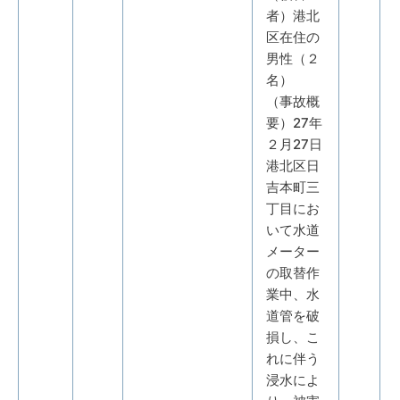
者）港北
区在住の
男性（２
名）
（事故概
要）27年
２月27日
港北区日
吉本町三
丁目にお
いて水道
メーター
の取替作
業中、水
道管を破
損し、こ
れに伴う
浸水によ