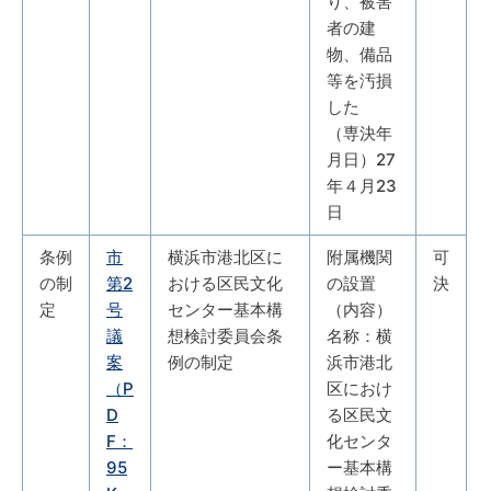
り、被害
者の建
物、備品
等を汚損
した
（専決年
月日）27
年４月23
日
条例
市
横浜市港北区に
附属機関
可
の制
第2
おける区民文化
の設置
決
定
号
センター基本構
（内容）
議
想検討委員会条
名称：横
案
例の制定
浜市港北
（P
区におけ
D
る区民文
F：
化センタ
95
ー基本構