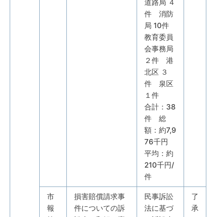
道路局 ４
件 消防
局 10件
教育委員
会事務局
２件 港
北区 ３
件 泉区
１件
合計：38
件 総
額：約7,9
76千円
平均：約
210千円/
件
市
損害賠償請求事
民事訴訟
了
報
件についての訴
法に基づ
承