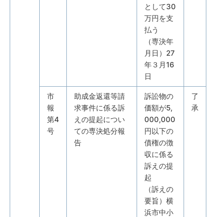
として30
万円を支
払う
（専決年
月日）27
年３月16
日
市
助成金返還等請
訴訟物の
了
報
求事件に係る訴
価額が5,
承
第4
えの提起につい
000,000
号
ての専決処分報
円以下の
告
債権の徴
収に係る
訴えの提
起
（訴えの
要旨）横
浜市中小