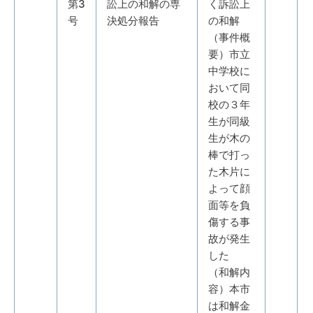
第3
訟上の和解の専
く訴訟上
号
決処分報告
の和解
（事件概
要）市立
中学校に
おいて同
校の３年
生が同級
生が木の
棒で打っ
た木片に
よって顔
面等を負
傷する事
故が発生
した
（和解内
容）本市
は和解金