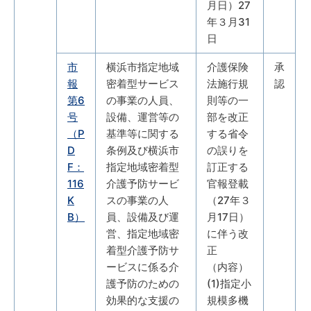
月日）27
年３月31
日
市
横浜市指定地域
介護保険
承
報
密着型サービス
法施行規
認
第6
の事業の人員、
則等の一
号
設備、運営等の
部を改正
（P
基準等に関する
する省令
D
条例及び横浜市
の誤りを
F：
指定地域密着型
訂正する
116
介護予防サービ
官報登載
K
スの事業の人
（27年３
B）
員、設備及び運
月17日）
営、指定地域密
に伴う改
着型介護予防サ
正
ービスに係る介
（内容）
護予防のための
(1)指定小
効果的な支援の
規模多機