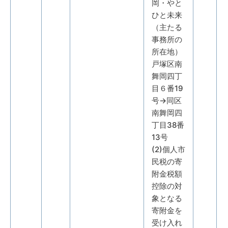
岡・やと
ひと未来
（主たる
事務所の
所在地）
戸塚区南
舞岡四丁
目６番19
号→同区
南舞岡四
丁目38番
13号
(2)個人市
民税の寄
附金税額
控除の対
象となる
寄附金を
受け入れ