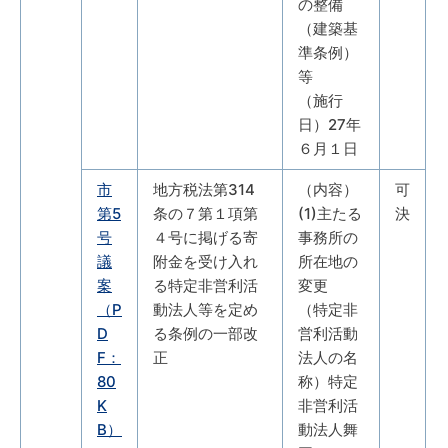
の整備
（建築基
準条例）
等
（施行
日）27年
６月１日
市
地方税法第314
（内容）
可
第5
条の７第１項第
(1)主たる
決
号
４号に掲げる寄
事務所の
議
附金を受け入れ
所在地の
案
る特定非営利活
変更
（P
動法人等を定め
（特定非
D
る条例の一部改
営利活動
F：
正
法人の名
80
称）特定
K
非営利活
B）
動法人舞