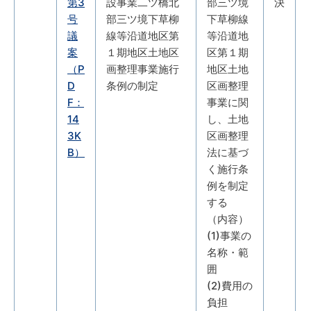
第3
設事業二ツ橋北
部三ツ境
決
号
部三ツ境下草柳
下草柳線
議
線等沿道地区第
等沿道地
案
１期地区土地区
区第１期
（P
画整理事業施行
地区土地
D
条例の制定
区画整理
F：
事業に関
14
し、土地
3K
区画整理
B）
法に基づ
く施行条
例を制定
する
（内容）
(1)事業の
名称・範
囲
(2)費用の
負担