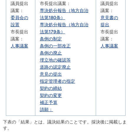
議員提出
市長提出議案：
議員提出
議案：
専決処分報告（地方自治
議案：
委員会の
法第180条）
意見書の
設置
専決処分報告（地方自治
提出
市長提出
法第179条）
市長提出
議案：
条例の制定
議案：
人事議案
条例の一部改正
人事議案
条例の廃止
埋立地の確認等
道路の認定廃止
意見の提出
指定管理者の指定
契約の締結
契約の変更
補正予算
請願：
下表の「結果」とは、議決結果のことです。採決後に掲載しま
す。