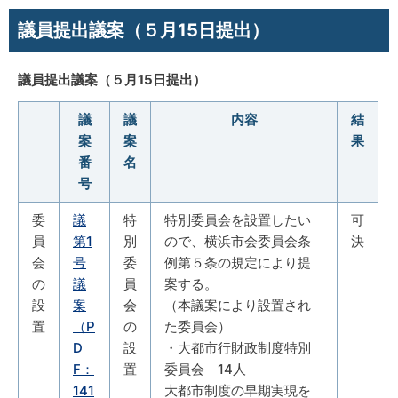
議員提出議案（５月15日提出）
議員提出議案（５月15日提出）
議
議
内容
結
案
案
果
番
名
号
委
議
特
特別委員会を設置したい
可
員
第1
別
ので、横浜市会委員会条
決
会
号
委
例第５条の規定により提
の
議
員
案する。
設
案
会
（本議案により設置され
置
（P
の
た委員会）
D
設
・大都市行財政制度特別
F：
置
委員会 14人
141
大都市制度の早期実現を