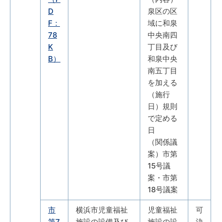
D
泉区の区
F：
域に和泉
78
中央南四
K
丁目及び
B）
和泉中央
南五丁目
を加える
（施行
日）規則
で定める
日
（関係議
案）市第
15号議
案・市第
18号議案
市
横浜市児童福祉
児童福祉
可
第7
施設の設備及び
施設の設
決