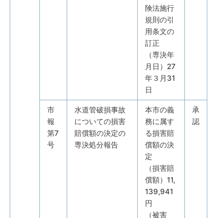
険法施行
規則の引
用条文の
訂正
（専決年
月日）27
年３月31
日
市
水道管破損事故
本市の義
承
報
についての損害
務に属す
認
第7
賠償額の決定の
る損害賠
号
専決処分報告
償額の決
定
（損害賠
償額）11,
139,941
円
（被害