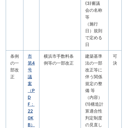
(3)審議
会の名称
等
（施行
日）規則
で定める
日
条例
市
横浜市手数料条
建築基準
可
の一
第4
例等の一部改正
法の一部
決
部改
号
改正等に
正
議
伴う関係
案
規定の整
（P
備 等
D
（内容）
F：
(1)構造計
22
算適合性
0K
判定制度
B）
の見直し