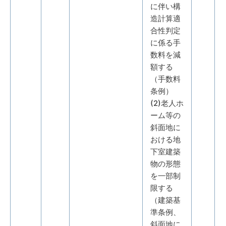
に伴い構
造計算適
合性判定
に係る手
数料を減
額する
（手数料
条例）
(2)老人ホ
ーム等の
斜面地に
おける地
下室建築
物の形態
を一部制
限する
（建築基
準条例、
斜面地に