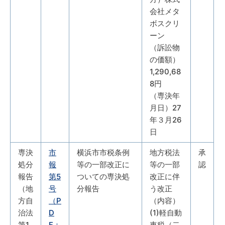
会社メタ
ボスクリ
ーン
（訴訟物
の価額）
1,290,68
8円
（専決年
月日）27
年３月26
日
専決
市
横浜市市税条例
地方税法
承
処分
報
等の一部改正に
等の一部
認
報告
第5
ついての専決処
改正に伴
（地
号
分報告
う改正
方自
（P
（内容）
治法
D
(1)軽自動
第1
F：
車税（二