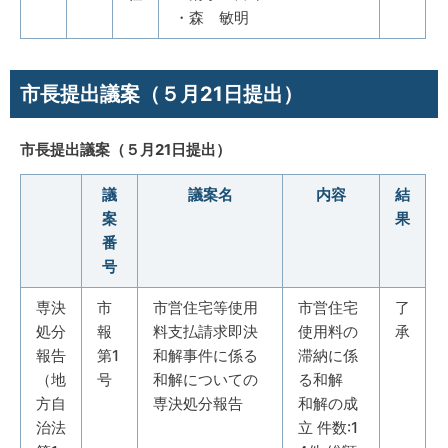
・森 敏明
市長提出議案（５月21日提出）
市長提出議案（５月21日提出）
議
議案名
内容
結
案
果
番
号
専決
市
市営住宅等使用
市営住宅
了
処分
報
料支払請求即決
使用料の
承
報告
第1
和解事件に係る
滞納に係
（地
号
和解についての
る和解
方自
専決処分報告
和解の成
治法
立 件数:1