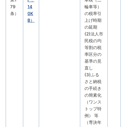
79
14
輪車等）
条）
0K
の税率引
B）
上げ時期
の延期
(2)法人市
民税の均
等割の税
率区分の
基準の見
直し
(3)ふる
さと納税
の手続き
の簡素化
（ワンス
トップ特
例） 等
（専決年