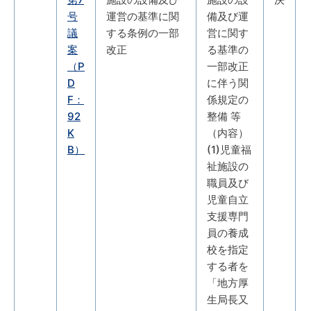
号
運営の基準に関
備及び運
議
する条例の一部
営に関す
案
改正
る基準の
（P
一部改正
D
に伴う関
F：
係規定の
92
整備 等
K
（内容）
B）
(1)児童福
祉施設の
職員及び
児童自立
支援専門
員の養成
校を指定
する者を
「地方厚
生局長又