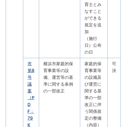
育士とみ
なすこと
ができる
規定を追
加
（施行
日）公布
の日
市
横浜市家庭的保
家庭的保
可
第8
育事業等の設
育事業等
決
号
備、運営等の基
の設備及
議
準に関する条例
び運営に
案
の一部改正
関する基
（P
準の一部
D
改正に伴
F：
う関係規
79
定の整備
K
（内容）