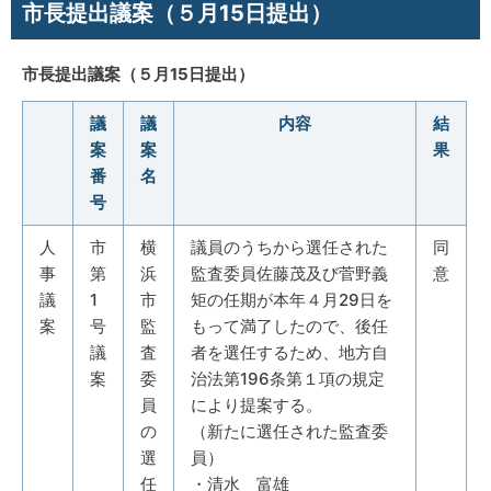
市長提出議案（５月15日提出）
市長提出議案（５月15日提出）
議
議
内容
結
案
案
果
番
名
号
人
市
横
議員のうちから選任された
同
事
第
浜
監査委員佐藤茂及び菅野義
意
議
1
市
矩の任期が本年４月29日を
案
号
監
もって満了したので、後任
議
査
者を選任するため、地方自
案
委
治法第196条第１項の規定
員
により提案する。
の
（新たに選任された監査委
選
員）
任
・清水 富雄