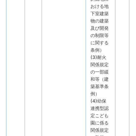
おける地
下室建築
物の建築
及び開発
の制限等
に関する
条例）
(3)耐火
関係規定
の一部緩
和等（建
築基準条
例）
(4)幼保
連携型認
定こども
園に係る
関係規定