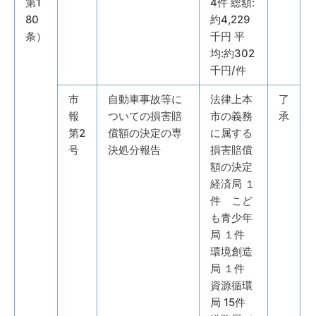
第1
4件 総額:
80
約4,229
条）
千円 平
均:約302
千円/件
市
自動車事故等に
法律上本
了
報
ついての損害賠
市の義務
承
第2
償額の決定の専
に属する
号
決処分報告
損害賠償
額の決定
経済局 １
件 こど
も青少年
局 １件
環境創造
局 １件
資源循環
局 15件