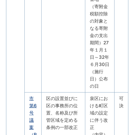
（寄附金
税額控除
の対象と
なる寄附
金の支出
期間）27
年１月１
日～32年
６月30日
（施行
日）公布
の日
市
区の設置並びに
泉区にお
可
第6
区の事務所の位
ける町区
決
号
置、名称及び所
域の設定
議
管区域を定める
に伴う改
案
条例の一部改正
正
（P
（内容）