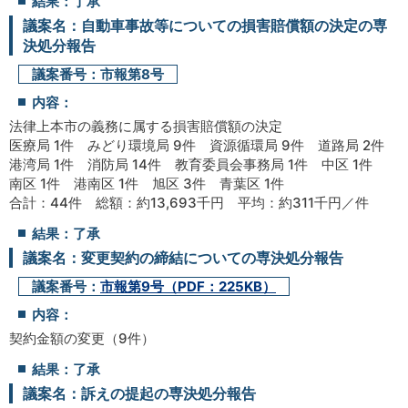
結果：了承
議案名：自動車事故等についての損害賠償額の決定の専
決処分報告
議案番号：市報第8号
内容：
法律上本市の義務に属する損害賠償額の決定
医療局 1件 みどり環境局 9件 資源循環局 9件 道路局 2件
港湾局 1件 消防局 14件 教育委員会事務局 1件 中区 1件
南区 1件 港南区 1件 旭区 3件 青葉区 1件
合計：44件 総額：約13,693千円 平均：約311千円／件
結果：了承
議案名：変更契約の締結についての専決処分報告
議案番号：
市報第9号（PDF：225KB）
内容：
契約金額の変更（9件）
結果：了承
議案名：訴えの提起の専決処分報告