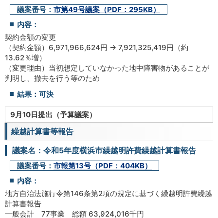
議案番号：
市第49号議案（PDF：295KB）
内容：
契約金額の変更
（契約金額）6,971,966,624円 → 7,921,325,419円（約
13.62％増）
（変更理由）当初想定していなかった地中障害物があることが
判明し、撤去を行う等のため
結果：可決
9月10日提出（予算議案）
繰越計算書等報告
議案名：令和5年度横浜市繰越明許費繰越計算書報告
議案番号：
市報第13号（PDF：404KB）
内容：
地方自治法施行令第146条第2項の規定に基づく繰越明許費繰越
計算書報告
一般会計 77事業 総額 63,924,016千円