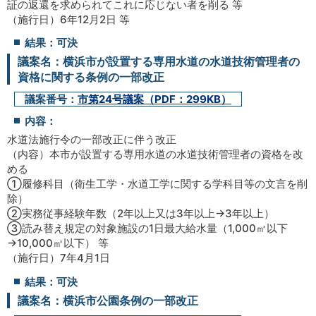
証の返還を求められてこれに応じない者を削る 等
（施行日）6年12月2日 等
結果：可決
議案名：横浜市が設置する専用水道の水道技術管理者の
資格に関する条例の一部改正
議案番号：
市第24号議案（PDF：299KB）
内容：
水道法施行令の一部改正に伴う改正
（内容）本市が設置する専用水道の水道技術管理者の資格を改
める
①履修科目（衛生工学・水道工学に関する学科目等の文言を削
除）
②実務従事経験年数（2年以上又は3年以上→3年以上）
③読み替え規定の対象施設の1日最大給水量（1,000㎥以下
→10,000㎥以下） 等
（施行日）7年4月1日
結果：可決
議案名：横浜市公園条例の一部改正