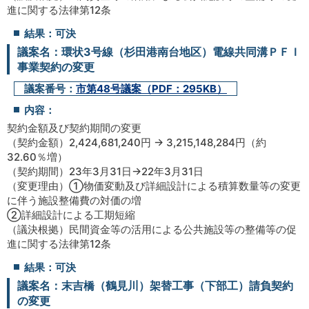
進に関する法律第12条
結果：可決
議案名：環状3号線（杉田港南台地区）電線共同溝ＰＦＩ
事業契約の変更
議案番号：
市第48号議案（PDF：295KB）
内容：
契約金額及び契約期間の変更
（契約金額）2,424,681,240円 → 3,215,148,284円（約
32.60％増）
（契約期間）23年3月31日→22年3月31日
（変更理由）①物価変動及び詳細設計による積算数量等の変更
に伴う施設整備費の対価の増
②詳細設計による工期短縮
（議決根拠）民間資金等の活用による公共施設等の整備等の促
進に関する法律第12条
結果：可決
議案名：末吉橋（鶴見川）架替工事（下部工）請負契約
の変更