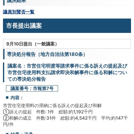
議決結果
議員別賛否一覧
市長提出議案
9月10日提出（一般議案）
専決処分報告（地方自治法第180条）
議案名：市営住宅明渡等請求事件に係る訴えの提起及び
市営住宅使用料支払請求即決和解事件に係る和解につい
ての専決処分報告
議案番号：市報第7号
内容：
市営住宅使用料の滞納に係る訴えの提起及び和解
①訴えの提起 件数: 1件 総額:約1,192千円
②和解の成立 件数:31件 総額:約4,542千円 平均:約147千
円/件