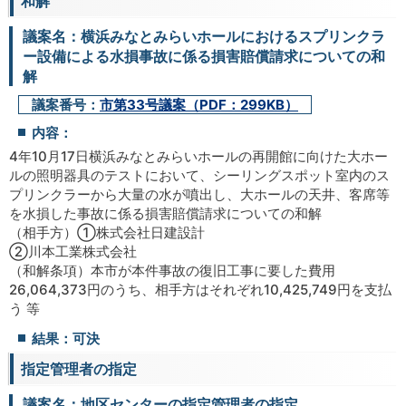
和解
議案名：横浜みなとみらいホールにおけるスプリンクラ
ー設備による水損事故に係る損害賠償請求についての和
解
議案番号：
市第33号議案（PDF：299KB）
内容：
4年10月17日横浜みなとみらいホールの再開館に向けた大ホー
ルの照明器具のテストにおいて、シーリングスポット室内のス
プリンクラーから大量の水が噴出し、大ホールの天井、客席等
を水損した事故に係る損害賠償請求についての和解
（相手方）①株式会社日建設計
②川本工業株式会社
（和解条項）本市が本件事故の復旧工事に要した費用
26,064,373円のうち、相手方はそれぞれ10,425,749円を支払
う 等
結果：可決
指定管理者の指定
議案名：地区センターの指定管理者の指定