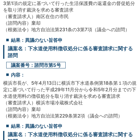
3第1項の規定に基づいて行った生活保護費の返還金の督促処分
を取り消す裁決を求める審査請求
（審査請求人）南区在住の市民
（諮問内容）棄却
（根拠法令）地方自治法第231条の3第7項（議会への諮問）
結果：異議のない旨答申
議案名：下水道使用料徴収処分に係る審査請求に関する
諮問
議案番号：諮問市第5号
内容：
横浜市長が、5年4月13日に横浜市下水道条例第18条第１項の規
定に基づいて行った平成29年11月分から令和5年2月分までの下
水道使用料の徴収処分を取り消す裁決を求める審査請求
（審査請求人）横浜市場冷蔵株式会社
（諮問内容）棄却
（根拠法令）地方自治法第229条第2項（議会への諮問）
結果：異議のない旨答申
議案名：下水道使用料徴収処分に係る審査請求に関する