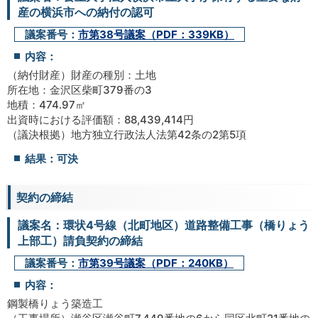
産の横浜市への納付の認可
議案番号：
市第38号議案（PDF：339KB）
内容：
（納付財産）財産の種別：土地
所在地：金沢区柴町379番の3
地積：474.97㎡
出資時における評価額：88,439,414円
（議決根拠）地方独立行政法人法第42条の2第5項
結果：可決
契約の締結
議案名：環状4号線（北町地区）道路整備工事（橋りょう
上部工）請負契約の締結
議案番号：
市第39号議案（PDF：240KB）
内容：
鋼製橋りょう築造工