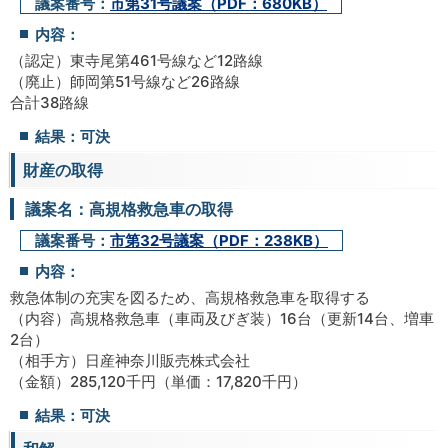
議案番号：
市第31号議案（PDF：680KB）
内容：
（認定）東寺尾第461号線など12路線
（廃止）師岡第51号線など26路線
合計38路線
結果：可決
財産の取得
議案名：高規格救急車の取得
議案番号：
市第32号議案（PDF：238KB）
内容：
救急体制の充実を図るため、高規格救急車を取得する
（内容）高規格救急車（車両及びぎ装）16台（更新14台、増車
2台）
（相手方）日産神奈川販売株式会社
（金額）285,120千円（単価：17,820千円）
結果：可決