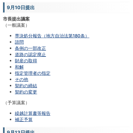
9月10日提出
市長提出議案
（一般議案）
専決処分報告（地方自治法第180条）
諮問
条例の一部改正
道路の認定廃止
財産の取得
和解
指定管理者の指定
その他
契約の締結
契約の変更
（予算議案）
繰越計算書等報告
補正予算
9月13日提出