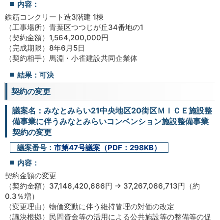
内容：
鉄筋コンクリート造3階建 1棟
（工事場所）青葉区つつじが丘34番地の1
（契約金額）1,564,200,000円
（完成期限）8年6月5日
（契約相手）馬淵・小雀建設共同企業体
結果：可決
契約の変更
議案名：みなとみらい21中央地区20街区ＭＩＣＥ施設整
備事業に伴うみなとみらいコンベンション施設整備事業
契約の変更
議案番号：
市第47号議案（PDF：298KB）
内容：
契約金額の変更
（契約金額）37,146,420,666円 → 37,267,066,713円（約
0.3％増）
（変更理由）物価変動に伴う維持管理の対価の改定
（議決根拠）民間資金等の活用による公共施設等の整備等の促