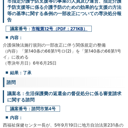
市指定介護予防支援等の事業の人員及び運営、指定介護
予防支援等に係る介護予防のための効果的な支援の方法
等の基準に関する条例の一部改正についての専決処分報
告
議案番号：
市報第12号（PDF：271KB）
内容：
介護保険法施行規則の一部改正に伴う関係規定の整備
（内容）「第140条の66第1号ロ(2)」を「第140条の66第1号
イ」に改める
（専決年月日）6年6月25日
結果：了承
諮問
議案名：生活保護費の返還金の督促処分に係る審査請求
に関する諮問
議案番号：諮問市第4号
内容：
西福祉保健センター長が、5年9月19日に地方自治法第231条の