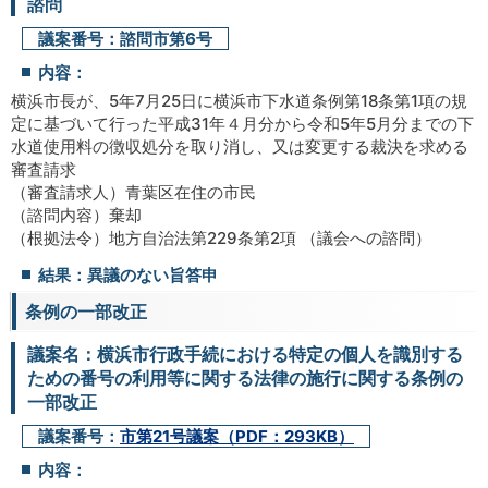
諮問
議案番号：諮問市第6号
内容：
横浜市長が、5年7月25日に横浜市下水道条例第18条第1項の規
定に基づいて行った平成31年４月分から令和5年5月分までの下
水道使用料の徴収処分を取り消し、又は変更する裁決を求める
審査請求
（審査請求人）青葉区在住の市民
（諮問内容）棄却
（根拠法令）地方自治法第229条第2項 （議会への諮問）
結果：異議のない旨答申
条例の一部改正
議案名：横浜市行政手続における特定の個人を識別する
ための番号の利用等に関する法律の施行に関する条例の
一部改正
議案番号：
市第21号議案（PDF：293KB）
内容：