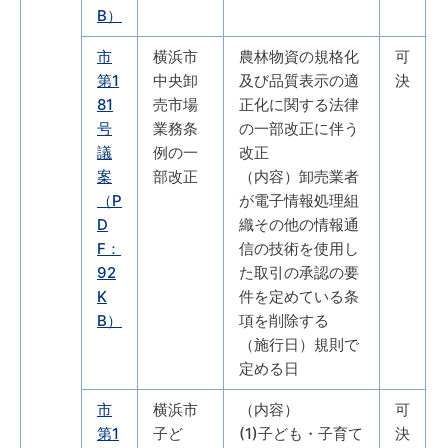
B）
市
横浜市
農林物資の規格化
可
第1
中央卸
及び品質表示の適
決
81
売市場
正化に関する法律
号
業務条
の一部改正に伴う
議
例の一
改正
案
部改正
（内容）卸売業者
（P
が電子情報処理組
D
織その他の情報通
F：
信の技術を使用し
92
た取引の承認の要
K
件を定めている条
B）
項を削除する
（施行日）規則で
定める日
市
横浜市
（内容）
可
第1
子ど
(1)子ども・子育て
決