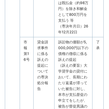
は既払金（約98万
円）を除き和解金
として800万円を
支払う 等
（専決年月日）26
年12月22日
市
貸金請
訴訟物の価額が5,
了
報
求事件
000,000円以下の
承
第1
に係る
債権の徴収に係る
6号
訴えの
訴えの提起
提起に
（訴えの要旨）大
ついて
学奨学金の貸付に
の専決
おいて、長期にわ
処分報
たり返還が滞って
告
いた被告に対し、
本市が支払督促の
申立てをしたが、
被告が督促異議の