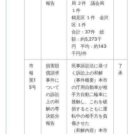
報告
局 ２件 議会局
１件
鶴見区 １件 金沢
区 １件
合計：37件 総
額：約5,273千
円 平均：約143
千円/件
市
損害賠
民事訴訟法に基づ
了
報
償請求
く訴訟上の和解
承
第1
事件に
（事件概要）本市
5号
ついて
の庁用自動車が相
の訴訟
手方自動二輪車に
上の和
接触し、これを破
解の専
損するとともに運
決処分
転中の相手方を負
報告
傷させた
（和解内容）本市