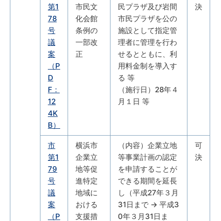
第1
市民文
民プラザ及び岩間
決
78
化会館
市民プラザを公の
号
条例の
施設として指定管
議
一部改
理者に管理を行わ
案
正
せるとともに、利
（P
用料金制を導入す
D
る 等
F：
（施行日）28年４
12
月１日 等
4K
B）
市
横浜市
（内容）企業立地
可
第1
企業立
等事業計画の認定
決
79
地等促
を申請することが
号
進特定
できる期間を延長
議
地域に
し（平成27年３月
案
おける
31日まで → 平成3
（P
支援措
0年３月31日ま