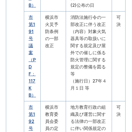
B）
(2)公布の日
市
横浜市
消防法施行令の一
可
第1
火災予
部改正に伴う改正
決
91
防条例
（内容）対象火気
号
の一部
器具等の取扱いに
議
改正
関する規定及び屋
案
外での催しに係る
（P
防火管理に関する
D
規定の整備を図る
F：
等
117
（施行日）27年４
K
月１日 等
B）
市
横浜市
地方教育行政の組
可
第1
教育委
織及び運営に関す
決
92
員会委
る法律の一部改正
号
員の定
に伴い関係規定の