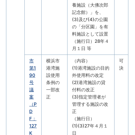
養施設（大佛次郎
記念館）」を、
(3)及び(4)の公園
の「分区園」を有
料施設として設置
（施行日）28年４
月１日 等
市
横浜市
（内容）
可
第1
港湾施
(1)港湾施設の目的
決
90
設使用
外使用料の改定
号
条例の
(2)港湾施設の貸
議
一部改
付料の改正
案
正
(3)指定管理者が
（P
管理する施設の改
D
正
F：
（施行日）
127
(1)(3)27年４月１
K
日