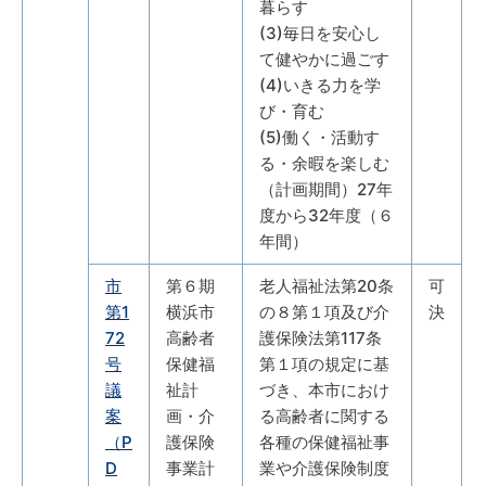
暮らす
(3)毎日を安心し
て健やかに過ごす
(4)いきる力を学
び・育む
(5)働く・活動す
る・余暇を楽しむ
（計画期間）27年
度から32年度（６
年間）
市
第６期
老人福祉法第20条
可
第1
横浜市
の８第１項及び介
決
72
高齢者
護保険法第117条
号
保健福
第１項の規定に基
議
祉計
づき、本市におけ
案
画・介
る高齢者に関する
（P
護保険
各種の保健福祉事
D
事業計
業や介護保険制度