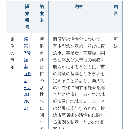
議
議
内容
結
案
案
果
番
名
号
条
議
横
商店街の活性化について、
可
例
第1
浜
基本理念を定め、並びに横
決
の
3号
市
浜市、事業者、商店会、関
制
議
商
係団体及び大型店の責務を
定
案
店
明らかにするとともに、市
（P
街
の施策の基本となる事項を
D
の
定めることにより、商店街
F：
活
の活性化に関する施策を総
28
性
合的に推進し、もって地域
7K
化
経済及び地域コミュニティ
B）
に
の発展に寄与するため、横
関
浜市商店街の活性化に関す
す
る条例を制定したいので提
る
案する。