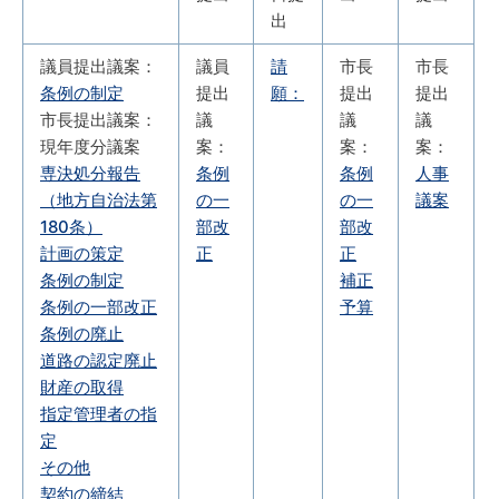
出
議員提出議案：
議員
請
市長
市長
条例の制定
提出
願：
提出
提出
市長提出議案：
議
議
議
現年度分議案
案：
案：
案：
専決処分報告
条例
条例
人事
（地方自治法第
の一
の一
議案
180条）
部改
部改
計画の策定
正
正
条例の制定
補正
条例の一部改正
予算
条例の廃止
道路の認定廃止
財産の取得
指定管理者の指
定
その他
契約の締結