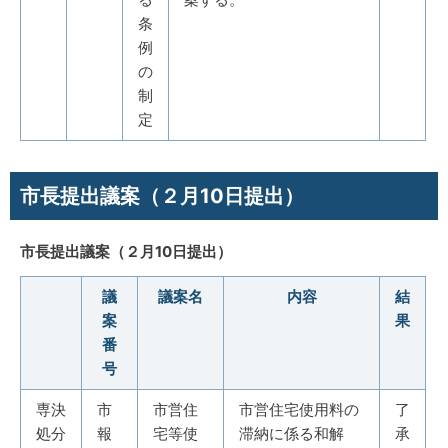
条
例
の
制
定
市長提出議案（２月10日提出）
市長提出議案（２月10日提出）
議
議案名
内容
結
案
果
番
号
専決
市
市営住
市営住宅使用料の
了
処分
報
宅等使
滞納に係る和解
承