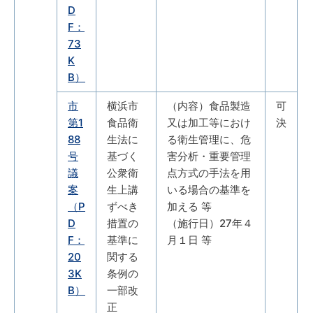
D
F：
73
K
B）
市
横浜市
（内容）食品製造
可
第1
食品衛
又は加工等におけ
決
88
生法に
る衛生管理に、危
号
基づく
害分析・重要管理
議
公衆衛
点方式の手法を用
案
生上講
いる場合の基準を
（P
ずべき
加える 等
D
措置の
（施行日）27年４
F：
基準に
月１日 等
20
関する
3K
条例の
B）
一部改
正