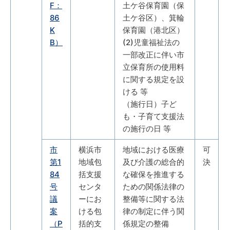
F：
土ケ谷保育園（保
86
土ケ谷区）、箕輪
K
保育園（港北区）
B）
(2)児童福祉法の
一部改正に伴い市
立保育所の使用料
に関する規定を設
ける 等
（施行日）子ど
も・子育て支援法
の施行の日 等
市
横浜市
地域における医療
可
第1
地域包
及び介護の総合的
決
84
括支援
な確保を推進する
号
センタ
ための関係法律の
議
ーにお
整備等に関する法
案
ける包
律の制定に伴う関
（P
括的支
係規定の整備