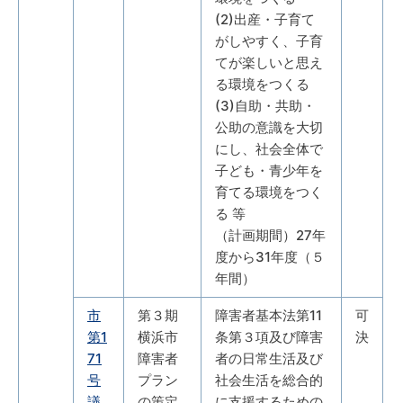
(2)出産・子育て
がしやすく、子育
てが楽しいと思え
る環境をつくる
(3)自助・共助・
公助の意識を大切
にし、社会全体で
子ども・青少年を
育てる環境をつく
る 等
（計画期間）27年
度から31年度（５
年間）
市
第３期
障害者基本法第11
可
第1
横浜市
条第３項及び障害
決
71
障害者
者の日常生活及び
号
プラン
社会生活を総合的
議
の策定
に支援するための