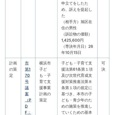
申立てをしたた
め、訴えを提起し
た
（相手方）旭区在
住の男性
（訴訟物の価額）
1,425,600円
（専決年月日）26
年10月15日
計画
市
横浜市
子ども・子育て支
可
の策
第1
子ど
援法第61条第１項
決
定
70
も・子
及び次世代育成支
号
育て支
援対策推進法第８
議
援事業
条第１項の規定に
案
計画の
基づき、本市の子
（P
策定
ども・青少年のた
D
めの施策を推進し
F：
ていくための基本