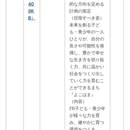
40
的な方向を定める
9K
計画の策定
B）
（目指すべき姿）
未来を創る子ど
も・青少年の一人
ひとりが、自分の
良さや可能性を発
揮し、豊かで幸せ
な生き方を切り拓
く力、共に温かい
社会をつくり出し
ていく力を育むこ
とができるまち
『よこはま』
（内容）
(1)子ども・青少年
が様々な力を育
み、健やかに育つ
環境をつくる