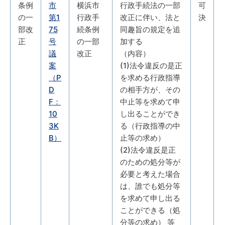
条例
市
横浜市
行政手続法の一部
可
の一
第1
行政手
改正に伴い、法と
決
部改
75
続条例
同趣旨の規定を追
正
号
の一部
加する
議
改正
（内容）
案
(1)法令違反の是正
（P
を求める行政指導
D
の相手方が、その
F：
中止等を求めて申
10
し出ることができ
3K
る（行政指導の中
B）
止等の求め）
(2)法令違反是正
のための処分等が
必要と考えた場合
は、誰でも処分等
を求めて申し出る
ことができる（処
分等の求め） 等