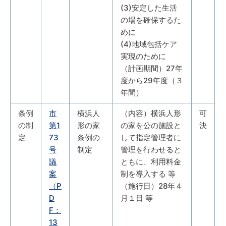
(3)安定した生活
の場を確保するた
めに
(4)地域包括ケア
実現のために
（計画期間）27年
度から29年度（３
年間）
条例
市
横浜人
（内容）横浜人形
可
の制
第1
形の家
の家を公の施設と
決
定
73
条例の
して指定管理者に
号
制定
管理を行わせると
議
ともに、利用料金
案
制を導入する 等
（P
（施行日）28年４
D
月１日 等
F：
13