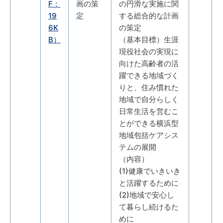
F：
画の策
の円滑な実施に関
19
定
する総合的な計画
6K
の策定
B）
（基本目標）生涯
現役社会の実現に
向けた高齢者の活
躍できる地域づく
りと、住み慣れた
地域で自分らしく
日常生活を営むこ
とができる横浜型
地域包括ケアシス
テムの展開
（内容）
(1)健康でいきいき
と活躍するために
(2)地域で安心し
て暮らし続けるた
めに