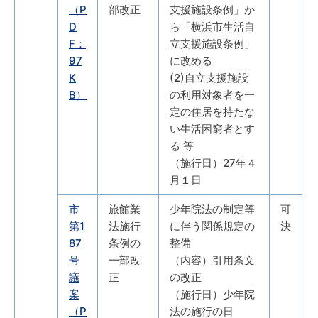
（P
部改正
支援施設条例」か
D
ら「横浜市生活自
F：
立支援施設条例」
97
に改める
K
(2)自立支援施設
B）
の利用対象者を一
定の住居を持たな
い生活困窮者とす
る 等
（施行日）27年４
月１日
市
旅館業
少年院法の制定等
可
第1
法施行
に伴う関係規定の
決
87
条例の
整備
号
一部改
（内容）引用条文
議
正
の改正
案
（施行日）少年院
（P
法の施行の日