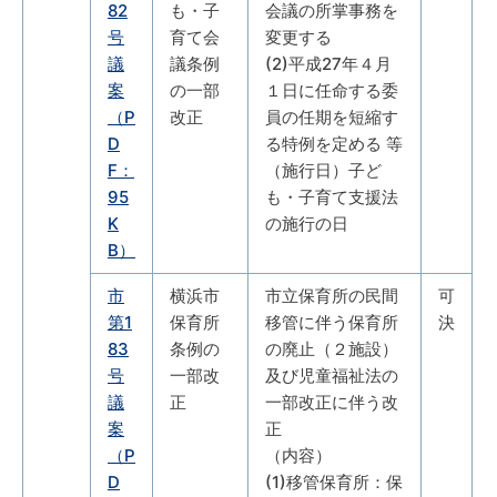
82
も・子
会議の所掌事務を
号
育て会
変更する
議
議条例
(2)平成27年４月
案
の一部
１日に任命する委
（P
改正
員の任期を短縮す
D
る特例を定める 等
F：
（施行日）子ど
95
も・子育て支援法
K
の施行の日
B）
市
横浜市
市立保育所の民間
可
第1
保育所
移管に伴う保育所
決
83
条例の
の廃止（２施設）
号
一部改
及び児童福祉法の
議
正
一部改正に伴う改
案
正
（P
（内容）
D
(1)移管保育所：保