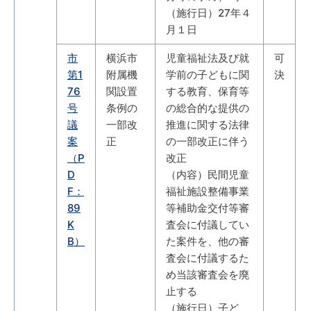
（施行日）27年４
月１日
市
横浜市
児童福祉法及び就
可
第1
附属機
学前の子どもに関
決
76
関設置
する教育、保育等
号
条例の
の総合的な提供の
議
一部改
推進に関する法律
案
正
の一部改正に伴う
（P
改正
D
（内容）民間児童
F：
福祉施設整備事業
89
等補助金交付等審
K
査会に付議してい
B）
た案件を、他の審
査会に付議するた
め当該審査会を廃
止する
（施行日）子ど