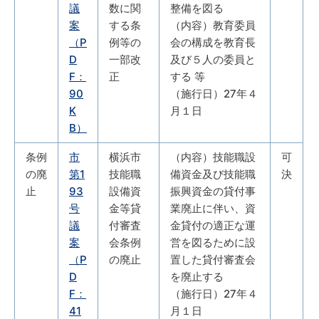
議
数に関
整備を図る
案
する条
（内容）教育委員
（P
例等の
会の構成を教育長
D
一部改
及び５人の委員と
F：
正
する 等
90
（施行日）27年４
K
月１日
B）
条例
市
横浜市
（内容）技能職設
可
の廃
第1
技能職
備資金及び技能職
決
止
93
設備資
振興資金の貸付事
号
金等貸
業廃止に伴い、資
議
付審査
金貸付の適正な運
案
会条例
営を図るために設
（P
の廃止
置した貸付審査会
D
を廃止する
F：
（施行日）27年４
41
月１日