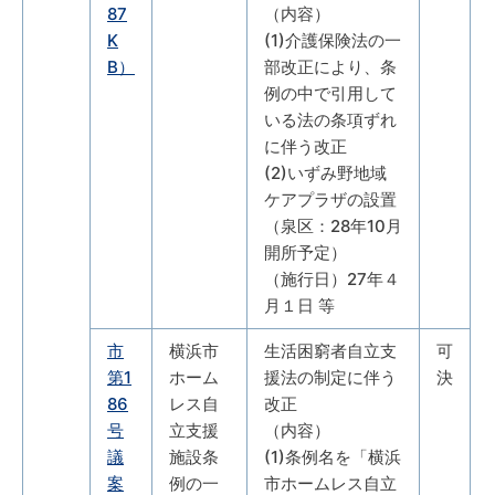
87
（内容）
K
(1)介護保険法の一
B）
部改正により、条
例の中で引用して
いる法の条項ずれ
に伴う改正
(2)いずみ野地域
ケアプラザの設置
（泉区：28年10月
開所予定）
（施行日）27年４
月１日 等
市
横浜市
生活困窮者自立支
可
第1
ホーム
援法の制定に伴う
決
86
レス自
改正
号
立支援
（内容）
議
施設条
(1)条例名を「横浜
案
例の一
市ホームレス自立