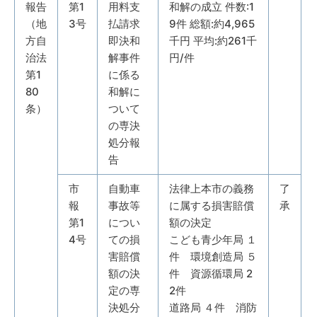
報告
第1
用料支
和解の成立 件数:1
（地
3号
払請求
9件 総額:約4,965
方自
即決和
千円 平均:約261千
治法
解事件
円/件
第1
に係る
80
和解に
条）
ついて
の専決
処分報
告
市
自動車
法律上本市の義務
了
報
事故等
に属する損害賠償
承
第1
につい
額の決定
4号
ての損
こども青少年局 １
害賠償
件 環境創造局 ５
額の決
件 資源循環局 2
定の専
2件
決処分
道路局 ４件 消防