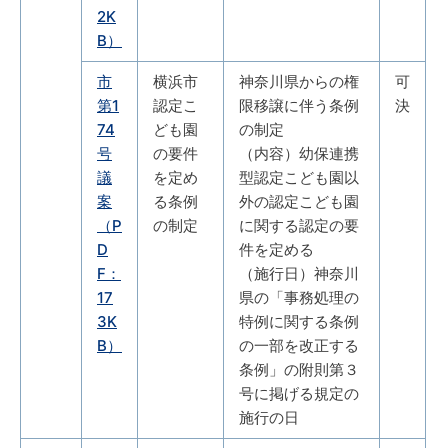
2K
B）
市
横浜市
神奈川県からの権
可
第1
認定こ
限移譲に伴う条例
決
74
ども園
の制定
号
の要件
（内容）幼保連携
議
を定め
型認定こども園以
案
る条例
外の認定こども園
（P
の制定
に関する認定の要
D
件を定める
F：
（施行日）神奈川
17
県の「事務処理の
3K
特例に関する条例
B）
の一部を改正する
条例」の附則第３
号に掲げる規定の
施行の日