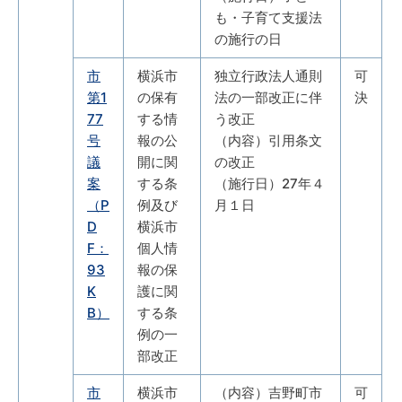
も・子育て支援法
の施行の日
市
横浜市
独立行政法人通則
可
第1
の保有
法の一部改正に伴
決
77
する情
う改正
号
報の公
（内容）引用条文
議
開に関
の改正
案
する条
（施行日）27年４
（P
例及び
月１日
D
横浜市
F：
個人情
93
報の保
K
護に関
B）
する条
例の一
部改正
市
横浜市
（内容）吉野町市
可