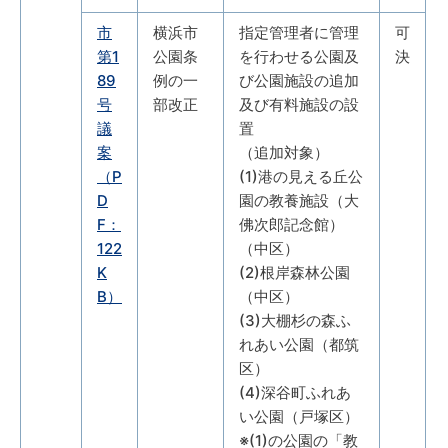
市
横浜市
指定管理者に管理
可
第1
公園条
を行わせる公園及
決
89
例の一
び公園施設の追加
号
部改正
及び有料施設の設
議
置
案
（追加対象）
（P
(1)港の見える丘公
D
園の教養施設（大
F：
佛次郎記念館）
122
（中区）
K
(2)根岸森林公園
B）
（中区）
(3)大棚杉の森ふ
れあい公園（都筑
区）
(4)深谷町ふれあ
い公園（戸塚区）
※(1)の公園の「教