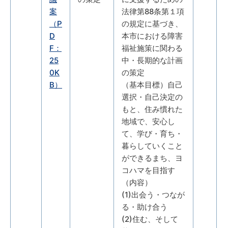
案
法律第88条第１項
（P
の規定に基づき、
D
本市における障害
F：
福祉施策に関わる
25
中・長期的な計画
0K
の策定
B）
（基本目標）自己
選択・自己決定の
もと、住み慣れた
地域で、安心し
て、学び・育ち・
暮らしていくこと
ができるまち、ヨ
コハマを目指す
（内容）
(1)出会う・つなが
る・助け合う
(2)住む、そして