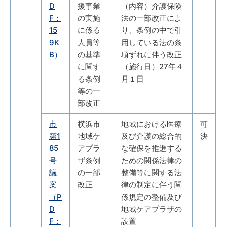
D
援事業
（内容）介護保険
F：
の実施
法の一部改正によ
15
に係る
り、条例の中で引
9K
人員等
用している法の条
B）
の基準
項ずれに伴う改正
に関す
（施行日）27年４
る条例
月１日
等の一
部改正
市
横浜市
地域における医療
可
第1
地域ケ
及び介護の総合的
決
85
アプラ
な確保を推進する
号
ザ条例
ための関係法律の
議
の一部
整備等に関する法
案
改正
律の制定に伴う関
（P
係規定の整備及び
D
地域ケアプラザの
F：
設置