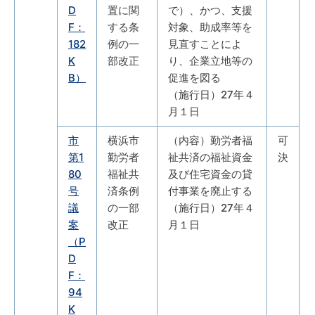
D
置に関
で）、かつ、支援
F：
する条
対象、助成率等を
182
例の一
見直すことによ
K
部改正
り、企業立地等の
B）
促進を図る
（施行日）27年４
月１日
市
横浜市
（内容）勤労者福
可
第1
勤労者
祉共済の福祉資金
決
80
福祉共
及び住宅資金の貸
号
済条例
付事業を廃止する
議
の一部
（施行日）27年４
案
改正
月１日
（P
D
F：
94
K