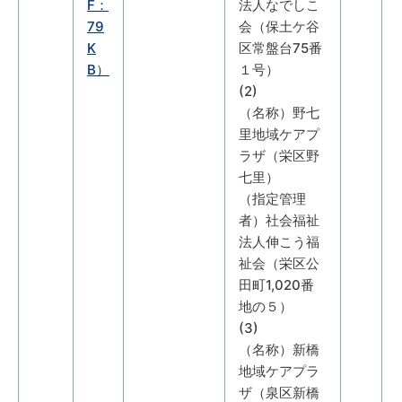
F：
法人なでしこ
79
会（保土ケ谷
K
区常盤台75番
B）
１号）
(2)
（名称）野七
里地域ケアプ
ラザ（栄区野
七里）
（指定管理
者）社会福祉
法人伸こう福
祉会（栄区公
田町1,020番
地の５）
(3)
（名称）新橋
地域ケアプラ
ザ（泉区新橋