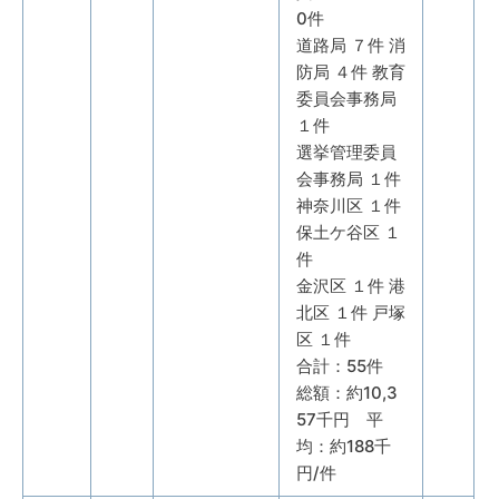
0件
道路局 ７件 消
防局 ４件 教育
委員会事務局
１件
選挙管理委員
会事務局 １件
神奈川区 １件
保土ケ谷区 １
件
金沢区 １件 港
北区 １件 戸塚
区 １件
合計：55件
総額：約10,3
57千円 平
均：約188千
円/件