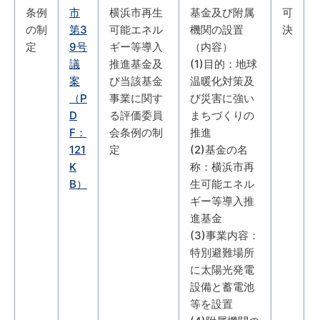
条例
市
横浜市再生
基金及び附属
可
の制
第3
可能エネル
機関の設置
決
定
9号
ギー等導入
（内容）
議
推進基金及
(1)目的：地球
案
び当該基金
温暖化対策及
（P
事業に関す
び災害に強い
D
る評価委員
まちづくりの
F：
会条例の制
推進
121
定
(2)基金の名
K
称：横浜市再
B）
生可能エネル
ギー等導入推
進基金
(3)事業内容：
特別避難場所
に太陽光発電
設備と蓄電池
等を設置