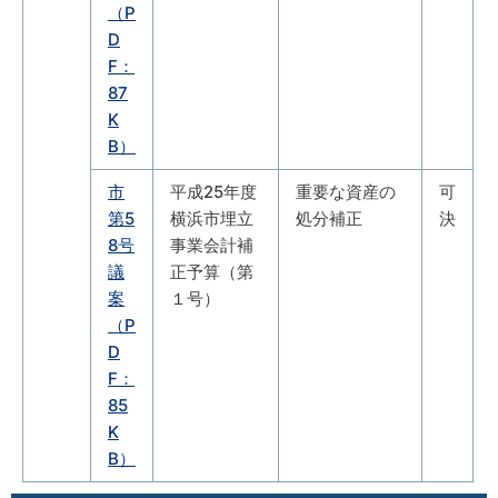
（P
D
F：
87
K
B）
市
平成25年度
重要な資産の
可
第5
横浜市埋立
処分補正
決
8号
事業会計補
議
正予算（第
案
１号）
（P
D
F：
85
K
B）