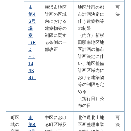
市
横浜市地区
地区計画の都
可
第4
計画の区域
市計画決定に
決
6号
内における
伴う建築物等
議
建築物等の
の制限
案
制限に関す
（内容）新杉
（P
る条例の一
田駅南地区地
D
部改正
区計画の都市
F：
計画決定に伴
13
い、地区整備
4K
計画区域内に
B）
おける建築物
等の制限を定
める
（施行日）公
布の日
町区
市
中区におけ
北仲通北土地
可
域の
第4
る町区域及
区画整理事業
決