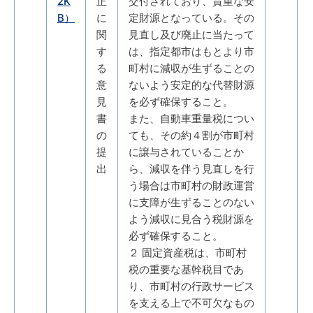
2K
正
交付されており、貴重な安
B）
に
定財源となっている。その
関
見直し及び廃止に当たって
す
は、指定都市はもとより市
る
町村に減収が生ずることの
意
ないよう安定的な代替財源
見
を必ず確保すること。
書
また、自動車重量税につい
の
ても、その約４割が市町村
提
に譲与されていることか
出
ら、減収を伴う見直しを行
う場合は市町村の財政運営
に支障が生ずることのない
よう減収に見合う税財源を
必ず確保すること。
２ 固定資産税は、市町村
税の重要な基幹税目であ
り、市町村の行政サービス
を支える上で不可欠なもの