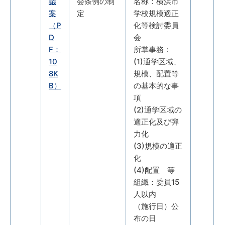
議
会条例の制
名称：横浜市
案
定
学校規模適正
（P
化等検討委員
D
会
F：
所掌事務：
10
(1)通学区域、
8K
規模、配置等
B）
の基本的な事
項
(2)通学区域の
適正化及び弾
力化
(3)規模の適正
化
(4)配置 等
組織：委員15
人以内
（施行日）公
布の日