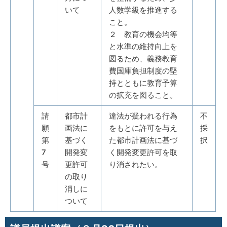
いて
人数学級を推進する
こと。
２ 教育の機会均等
と水準の維持向上を
図るため、義務教育
費国庫負担制度の堅
持とともに教育予算
の拡充を図ること。
請
都市計
違法が疑われる行為
不
願
画法に
をもとに許可を与え
採
第
基づく
た都市計画法に基づ
択
7
開発変
く開発変更許可を取
号
更許可
り消されたい。
の取り
消しに
ついて