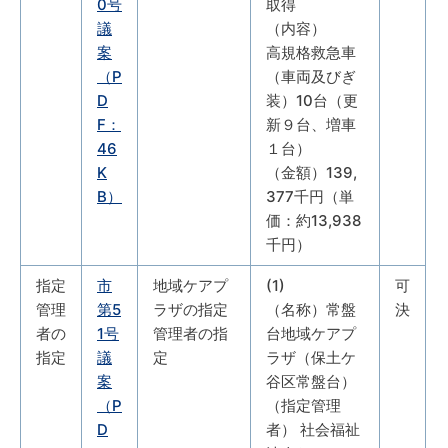
0号
取得
議
（内容）
案
高規格救急車
（P
（車両及びぎ
D
装）10台（更
F：
新９台、増車
46
１台）
K
（金額）139,
B）
377千円（単
価：約13,938
千円）
指定
市
地域ケアプ
(1)
可
管理
第5
ラザの指定
（名称）常盤
決
者の
1号
管理者の指
台地域ケアプ
指定
議
定
ラザ（保土ケ
案
谷区常盤台）
（P
（指定管理
D
者） 社会福祉