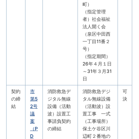
町）
（指定管理
者）社会福祉
法人開く会
（泉区中田西
一丁目11番２
号）
（指定期間）
26年４月１日
～31年３月31
日
契約
市
消防救急デ
消防救急デジ
可
の締
第5
ジタル無線
タル無線設備
決
結
2号
設備（活動
（活動波）設
議
波）設置工
置工事 一式
案
事請負契約
（工事場所）
（P
の締結
保土ケ谷区川
D
辺町２番地の