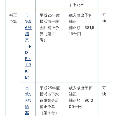
するため
補正
市
平成25年度
歳入歳出予算
可
予算
第5
横浜市一般
補正
決
6号
会計補正予
補正額 681,5
議
算（第２
16千円
案
号）
（P
D
F：
113
K
B）
市
平成25年度
歳入歳出予算
可
第5
横浜市下水
補正
決
7号
道事業会計
補正額 90,0
議
補正予算
00千円
案
（第１号）