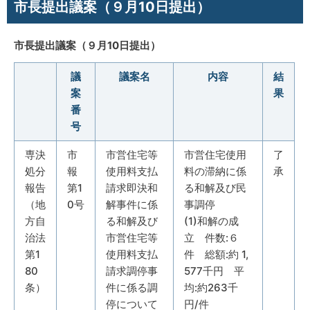
市長提出議案（９月10日提出）
市長提出議案（９月10日提出）
議
議案名
内容
結
案
果
番
号
専決
市
市営住宅等
市営住宅使用
了
処分
報
使用料支払
料の滞納に係
承
報告
第1
請求即決和
る和解及び民
（地
0号
解事件に係
事調停
方自
る和解及び
(1)和解の成
治法
市営住宅等
立 件数:６
第1
使用料支払
件 総額:約 1,
80
請求調停事
577千円 平
条）
件に係る調
均:約263千
停について
円/件