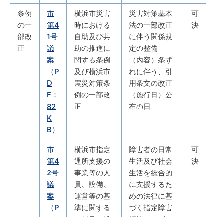
条例
市
横浜市災害
災害対策基本
可
の一
第4
時における
法の一部改正
決
部改
1号
自助及び共
に伴う関係規
正
議
助の推進に
定の整備
案
関する条例
（内容）条ず
（P
及び横浜市
れに伴う、引
D
震災対策条
用条文の改正
F：
例の一部改
（施行日）公
82
正
布の日
K
B）
市
横浜市指定
障害者の日常
可
第4
通所支援の
生活及び社会
決
2号
事業等の人
生活を総合的
議
員、設備、
に支援するた
案
運営等の基
めの法律に基
（P
準に関する
づく指定障害