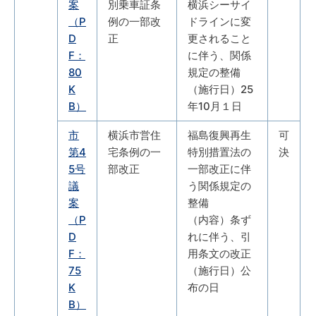
案
別乗車証条
横浜シーサイ
（P
例の一部改
ドラインに変
D
正
更されること
F：
に伴う、関係
80
規定の整備
K
（施行日）25
B）
年10月１日
市
横浜市営住
福島復興再生
可
第4
宅条例の一
特別措置法の
決
5号
部改正
一部改正に伴
議
う関係規定の
案
整備
（P
（内容）条ず
D
れに伴う、引
F：
用条文の改正
75
（施行日）公
K
布の日
B）