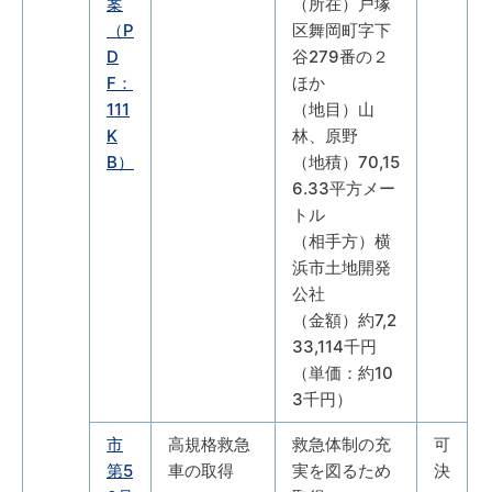
案
（所在）戸塚
（P
区舞岡町字下
D
谷279番の２
F：
ほか
111
（地目）山
K
林、原野
B）
（地積）70,15
6.33平方メー
トル
（相手方）横
浜市土地開発
公社
（金額）約7,2
33,114千円
（単価：約10
3千円）
市
高規格救急
救急体制の充
可
第5
車の取得
実を図るため
決