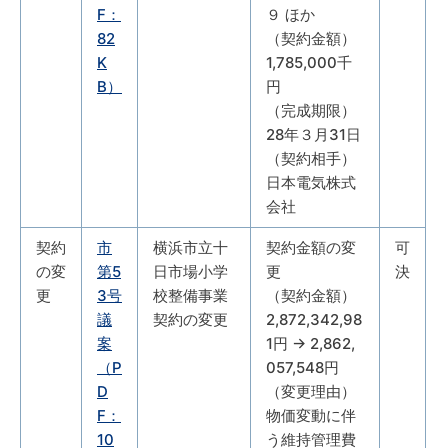
F：
９ ほか
82
（契約金額）
K
1,785,000千
B）
円
（完成期限）
28年３月31日
（契約相手）
日本電気株式
会社
契約
市
横浜市立十
契約金額の変
可
の変
第5
日市場小学
更
決
更
3号
校整備事業
（契約金額）
議
契約の変更
2,872,342,98
案
1円 → 2,862,
（P
057,548円
D
（変更理由）
F：
物価変動に伴
10
う維持管理費