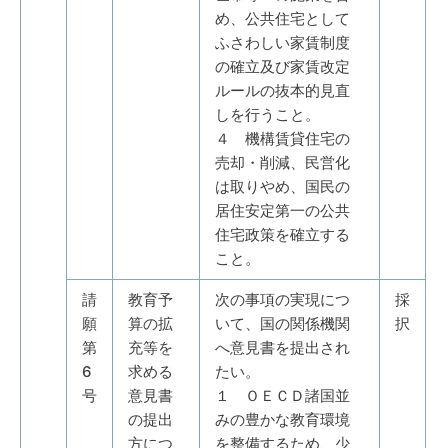
め、公共住宅として
ふさわしい家賃制度
の確立及び家賃改定
ルールの抜本的見直
しを行うこと。
４ 機構賃貸住宅の
売却・削減、民営化
は取りやめ、国民の
居住安定第一の公共
住宅政策を確立する
こと。
請
教育予
次の事項の実現につ
採
願
算の拡
いて、国の関係機関
択
第
充等を
へ意見書を提出され
6
求める
たい。
号
意見書
１ ＯＥＣＤ諸国並
の提出
みの豊かな教育環境
方につ
を整備するため、少