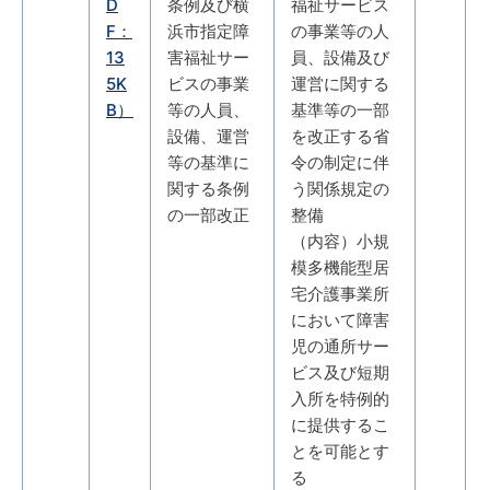
D
条例及び横
福祉サービス
F：
浜市指定障
の事業等の人
13
害福祉サー
員、設備及び
5K
ビスの事業
運営に関する
B）
等の人員、
基準等の一部
設備、運営
を改正する省
等の基準に
令の制定に伴
関する条例
う関係規定の
の一部改正
整備
（内容）小規
模多機能型居
宅介護事業所
において障害
児の通所サー
ビス及び短期
入所を特例的
に提供するこ
とを可能とす
る