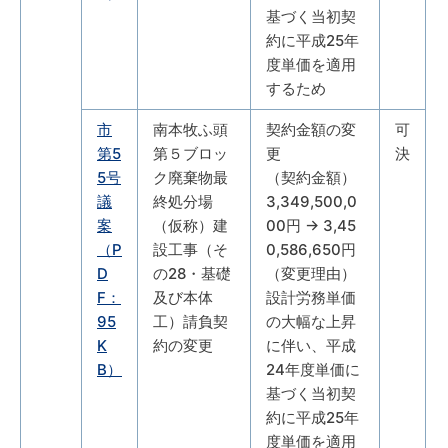
基づく当初契
約に平成25年
度単価を適用
するため
市
南本牧ふ頭
契約金額の変
可
第5
第５ブロッ
更
決
5号
ク廃棄物最
（契約金額）
議
終処分場
3,349,500,0
案
（仮称）建
00円 → 3,45
（P
設工事（そ
0,586,650円
D
の28・基礎
（変更理由）
F：
及び本体
設計労務単価
95
工）請負契
の大幅な上昇
K
約の変更
に伴い、平成
B）
24年度単価に
基づく当初契
約に平成25年
度単価を適用