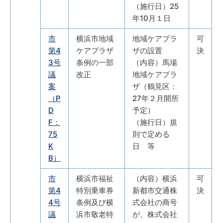
（施行日）25
年10月１日
市
横浜市地域
地域ケアプラ
可
第4
ケアプラザ
ザの設置
決
3号
条例の一部
（内容）馬場
議
改正
地域ケアプラ
案
ザ（鶴見区：
（P
27年２月開所
D
予定）
F：
（施行日）規
75
則で定める
K
日 等
B）
市
横浜市福祉
（内容）横浜
可
第4
特別乗車券
新都市交通株
決
4号
条例及び横
式会社の商号
議
浜市敬老特
が、株式会社