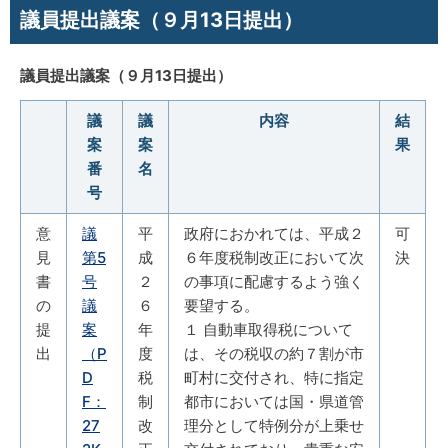
議員提出議案（９月13日提出）
議員提出議案（９月13日提出）
議
議
内容
結
案
案
果
番
名
号
意
議
平
政府におかれては、平成２
可
見
第5
成
６年度税制改正において次
決
書
号
２
の事項に配慮するよう強く
の
議
６
要望する。
提
案
年
１ 自動車取得税について
出
（P
度
は、その税収の約７割が市
D
税
町村に交付され、特に指定
F：
制
都市においては国・県道管
27
改
理分として特例分が上乗せ