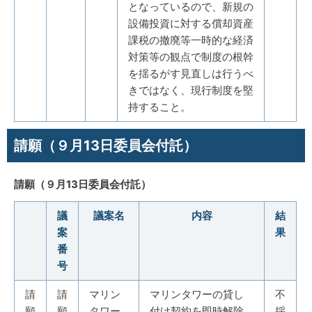
となっているので、新規の
設備投資に対する償却資産
課税の撤廃等一時的な経済
対策等の観点で制度の根幹
を揺るがす見直しは行うべ
きではなく、現行制度を堅
持すること。
請願（９月13日委員会付託）
請願（９月13日委員会付託）
議
議案名
内容
結
案
果
番
号
請
請
マリン
マリンタワーの貸し
不
願
願
タワー
付け契約を即時解除
採