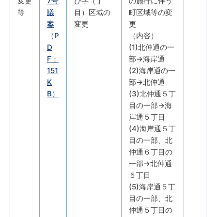
変更
7号
び字（丁
の施行に伴う
等
議
目）区域の
町区域等の変
案
変更
更
（P
（内容）
D
(1)北仲通の一
F：
部→海岸通
151
(2)海岸通の一
K
部→北仲通
B）
(3)北仲通５丁
目の一部→海
岸通５丁目
(4)海岸通５丁
目の一部、北
仲通６丁目の
一部→北仲通
５丁目
(5)海岸通５丁
目の一部、北
仲通５丁目の