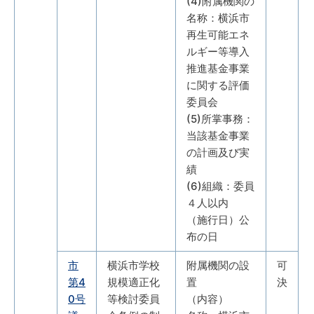
(4)附属機関の
名称：横浜市
再生可能エネ
ルギー等導入
推進基金事業
に関する評価
委員会
(5)所掌事務：
当該基金事業
の計画及び実
績
(6)組織：委員
４人以内
（施行日）公
布の日
市
横浜市学校
附属機関の設
可
第4
規模適正化
置
決
0号
等検討委員
（内容）