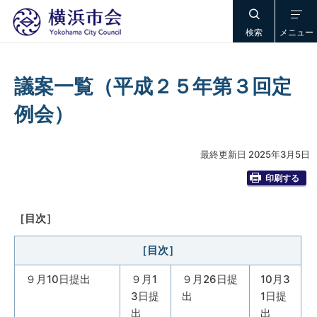
検索
メニュー
議案一覧（平成２５年第３回定
例会）
最終更新日 2025年3月5日
印刷する
［目次］
［目次］
９月10日提出
９月1
９月26日提
10月3
3日提
出
1日提
出
出