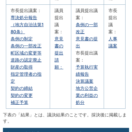
市長提出議案：
議員
議員提出議
市長
専決処分報告
提出
案：
提出
（地方自治法第1
議
条例の一部
議
80条）
案：
改正
案：
条例の制定
意見
意見書の提
人事
条例の一部改正
書の
出
議案
町区域の変更等
提出
市長提出議
道路の認定廃止
請
案：
財産の取得
願：
予算執行実
指定管理者の指
績報告
定
決算議案
契約の締結
地方公営企
契約の変更
業の利益の
補正予算
処分
下表の「結果」とは、議決結果のことです。採決後に掲載しま
す。