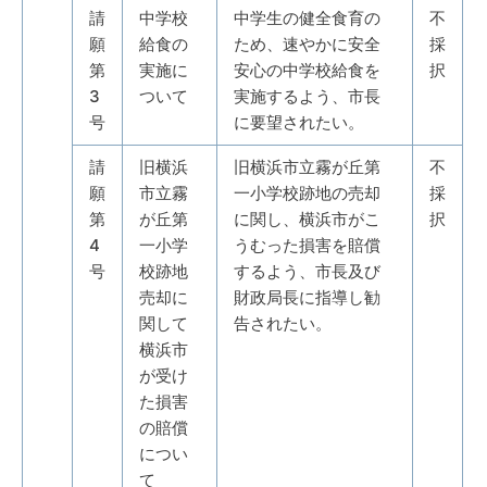
請
中学校
中学生の健全食育の
不
願
給食の
ため、速やかに安全
採
第
実施に
安心の中学校給食を
択
3
ついて
実施するよう、市長
号
に要望されたい。
請
旧横浜
旧横浜市立霧が丘第
不
願
市立霧
一小学校跡地の売却
採
第
が丘第
に関し、横浜市がこ
択
4
一小学
うむった損害を賠償
号
校跡地
するよう、市長及び
売却に
財政局長に指導し勧
関して
告されたい。
横浜市
が受け
た損害
の賠償
につい
て