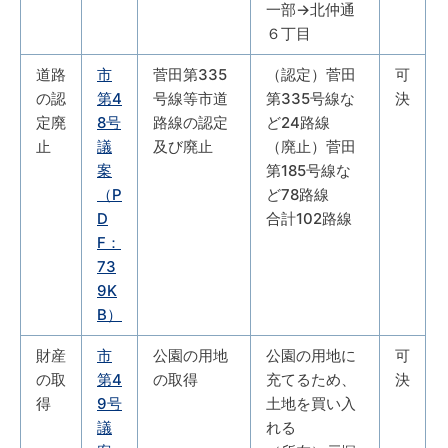
一部→北仲通
６丁目
道路
市
菅田第335
（認定）菅田
可
の認
第4
号線等市道
第335号線な
決
定廃
8号
路線の認定
ど24路線
止
議
及び廃止
（廃止）菅田
案
第185号線な
（P
ど78路線
D
合計102路線
F：
73
9K
B）
財産
市
公園の用地
公園の用地に
可
の取
第4
の取得
充てるため、
決
得
9号
土地を買い入
議
れる