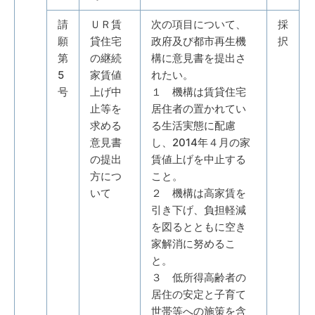
請
ＵＲ賃
次の項目について、
採
願
貸住宅
政府及び都市再生機
択
第
の継続
構に意見書を提出さ
5
家賃値
れたい。
号
上げ中
１ 機構は賃貸住宅
止等を
居住者の置かれてい
求める
る生活実態に配慮
意見書
し、2014年４月の家
の提出
賃値上げを中止する
方につ
こと。
いて
２ 機構は高家賃を
引き下げ、負担軽減
を図るとともに空き
家解消に努めるこ
と。
３ 低所得高齢者の
居住の安定と子育て
世帯等への施策を含