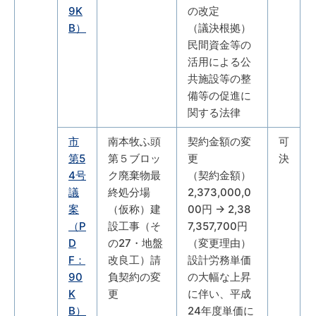
9K
の改定
B）
（議決根拠）
民間資金等の
活用による公
共施設等の整
備等の促進に
関する法律
市
南本牧ふ頭
契約金額の変
可
第5
第５ブロッ
更
決
4号
ク廃棄物最
（契約金額）
議
終処分場
2,373,000,0
案
（仮称）建
00円 → 2,38
（P
設工事（そ
7,357,700円
D
の27・地盤
（変更理由）
F：
改良工）請
設計労務単価
90
負契約の変
の大幅な上昇
K
更
に伴い、平成
B）
24年度単価に