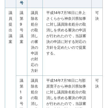
号
議
議
議員
平成14年7月16日に井上
可
員
第
除名
さくらから神奈川県知事
決
提
9
処分
に対し議員除名処分の取
出
号
の取
消しを求める審決の申請
議
議
消し
が行われたので，当該審
案
案
の審
決の申請に対する対応の
決の
方針を定めたいので提案
申請
する。
の対
応の
方針
議
議員
平成14年7月16日に与那
可
第
除名
原寛子から神奈川県知事
決
1
処分
に対し議員除名処分の取
0
の取
消しを求める審決の申請
号
消し
が行われたので，当該審