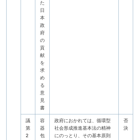
た
日
本
政
府
の
貢
献
を
求
め
る
意
見
書
議
容
政府におかれては、循環型
否
第
器
社会形成推進基本法の精神
決
2
包
にのっとり、その基本原則