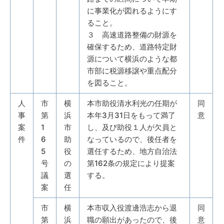
に事業化が図れるようにす
ること。
３ 高速道路整備の財源を
確保するため、道路特定財
源について横浜のような都
市部に税源移譲や重点配分
を図ること。
人
市
横
本市助役清水利光の任期が
同
事
第
浜
本年3月31日をもって満了
意
案
1
市
し、及び助役１人が欠員と
件
6
助
なっているので、後任者を
5
役
選任するため、地方自治法
号
の
第162条の規定により提案
議
選
する。
案
任
市
横
本市収入役渡邊浩志から退
同
第
浜
職の願出があったので、後
意