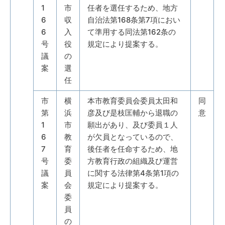
1
市
任者を選任するため、地方
6
収
自治法第168条第7項におい
6
入
て準用する同法第162条の
号
役
規定により提案する。
議
の
案
選
任
市
横
本市教育委員会委員太田和
同
第
浜
彦及び是枝匡輔から退職の
意
1
市
願出があり、及び委員１人
6
教
が欠員となっているので、
7
育
後任者を任命するため、地
号
委
方教育行政の組織及び運営
議
員
に関する法律第4条第1項の
案
会
規定により提案する。
委
員
の