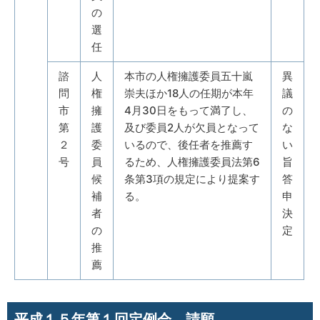
の
選
任
諮
人
本市の人権擁護委員五十嵐
異
問
権
崇夫ほか18人の任期が本年
議
市
擁
4月30日をもって満了し、
の
第
護
及び委員2人が欠員となって
な
２
委
いるので、後任者を推薦す
い
号
員
るため、人権擁護委員法第6
旨
候
条第3項の規定により提案す
答
補
る。
申
者
決
の
定
推
薦
平成１５年第１回定例会 請願