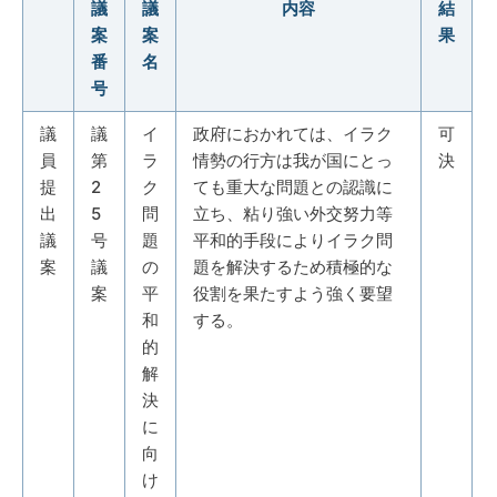
議
議
内容
結
案
案
果
番
名
号
議
議
イ
政府におかれては、イラク
可
員
第
ラ
情勢の行方は我が国にとっ
決
提
2
ク
ても重大な問題との認識に
出
5
問
立ち、粘り強い外交努力等
議
号
題
平和的手段によりイラク問
案
議
の
題を解決するため積極的な
案
平
役割を果たすよう強く要望
和
する。
的
解
決
に
向
け