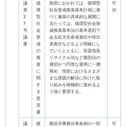
議
循
政府におかれては、循環型
可
第
環
社会形成推進基本計画に基
決
2
型
づく施策の具体的な展開に
7
社
当たっては、循環型社会形
号
会
成推進基本法の基本原則で
議
形
ある拡大生産者責任や排出
案
成
者責任などをより明確にし
の
ていくとともに、容器包装
推
リサイクル法など個別法の
進
適切かつ円滑な運用に一層
に
努め、現状におけるさまざ
関
まな課題の解決に向けた取
す
り組みを積極的に進めるよ
る
う強く要望する。
意
見
書
議
横
横浜市事務分掌条例の一部
可