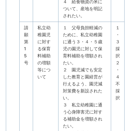
４ 給食物資の米に
ついて、産地を明記
されたい。
請
私立幼
１ 父母負担軽減の
１
願
稚園児
ために、私立幼稚園
・
第
に対す
に通う３・４・５歳
３
1
る保育
児の園児に対して保
採
5
料補助
育料補助を増額され
択
号
の増額
たい。
２
等につ
２ 園児減でも安定
・
いて
した教育と園経営が
４
行えるよう、園児減
不
対策費を新設された
採
い。
択
３ 私立幼稚園に通
う心身障害児に対す
る補助金を増額され
たい。