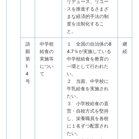
リデュース、リユー
スを推進するさまざ
まな経済的手法の制
度を法制化するこ
と。
請
中学校
１ 全国の自治体の8
継
願
給食の
4.7％が実施している
続
第
実施等
中学校給食を教育の
1
につい
一環として行われた
4
て
い。
号
２ 当面、中学校に
牛乳給食を実施され
たい。
３ 小学校給食の直
営・自校方式を堅持
し、栄養職員を各校
に１名ずつ配置され
たい。