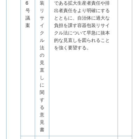
6
装
である拡大生産者責任や排
号
リ
出者責任をより明確にする
議
サ
とともに、自治体に過大な
案
イ
負担を課す容器包装リサイ
ク
クル法について早急に抜本
ル
的な見直しを図られること
法
を強く要望する。
の
見
直
し
に
関
す
る
意
見
書