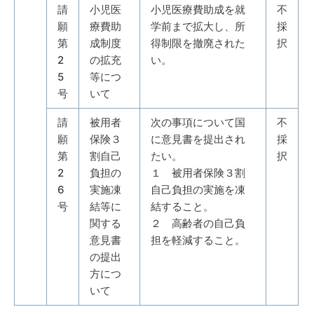
請
小児医
小児医療費助成を就
不
願
療費助
学前まで拡大し、所
採
第
成制度
得制限を撤廃された
択
2
の拡充
い。
5
等につ
号
いて
請
被用者
次の事項について国
不
願
保険３
に意見書を提出され
採
第
割自己
たい。
択
2
負担の
１ 被用者保険３割
6
実施凍
自己負担の実施を凍
号
結等に
結すること。
関する
２ 高齢者の自己負
意見書
担を軽減すること。
の提出
方につ
いて