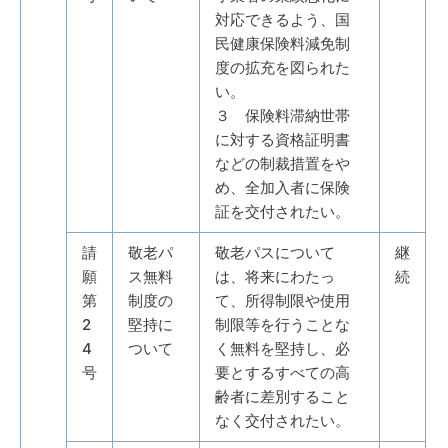
対応できるよう、国
民健康保険料減免制
度の拡充を図られた
い。
３ 保険料滞納世帯
に対する資格証明書
などの制裁措置をや
め、全加入者に保険
証を交付されたい。
請
敬老パ
敬老パスについて
継
願
ス無料
は、将来にわたっ
続
第
制度の
て、所得制限や使用
2
堅持に
制限等を行うことな
4
ついて
く無料を堅持し、必
号
要とするすべての高
齢者に差別すること
なく交付されたい。