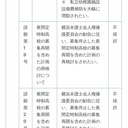
４ 私立幼稚園施設
設備費補助を大幅に
増額されたい。
請
夜間定
横浜弁護士会人権擁
不
願
時制高
護委員会の勧告に従
採
第
校の募
い、募集停止した夜
択
1
集再開
間定時制高校の募集
9
を含め
再開を含めた計画の
号
た計画
再検討をされたい。
の再検
討につ
いて
請
夜間定
横浜弁護士会人権擁
不
願
時制高
護委員会の勧告に従
採
第
校の募
い、募集停止した夜
択
2
集再開
間定時制高校の募集
0
を含め
再開を含めた計画の