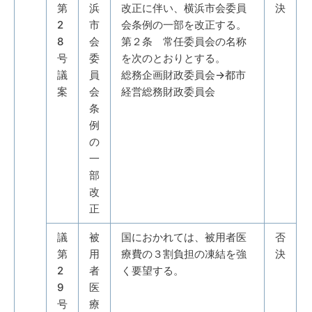
第
浜
改正に伴い、横浜市会委員
決
2
市
会条例の一部を改正する。
8
会
第２条 常任委員会の名称
号
委
を次のとおりとする。
議
員
総務企画財政委員会→都市
案
会
経営総務財政委員会
条
例
の
一
部
改
正
議
被
国におかれては、被用者医
否
第
用
療費の３割負担の凍結を強
決
2
者
く要望する。
9
医
号
療