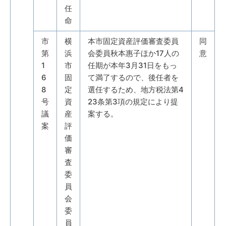
任
命
市
横
本市固定資産評価審査委員
同
第
浜
会委員秋本惠子ほか17人の
意
1
市
任期が本年3月31日をもっ
6
固
て満了するので、後任者を
8
定
選任するため、地方税法第4
号
資
23条第3項の規定により提
議
産
案する。
案
評
価
審
査
委
員
会
委
員