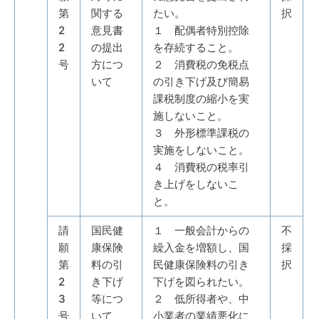
第
関する
たい。
択
2
意見書
１ 配偶者特別控除
2
の提出
を存続すること。
号
方につ
２ 消費税の免税点
いて
の引き下げ及び簡易
課税制度の縮小を実
施しないこと。
３ 外形標準課税の
実施をしないこと。
４ 消費税の税率引
き上げをしないこ
と。
請
国民健
１ 一般会計からの
不
願
康保険
繰入金を増額し、国
採
第
料の引
民健康保険料の引き
択
2
き下げ
下げを図られたい。
3
等につ
２ 低所得者や、中
号
いて
小業者の業績悪化に