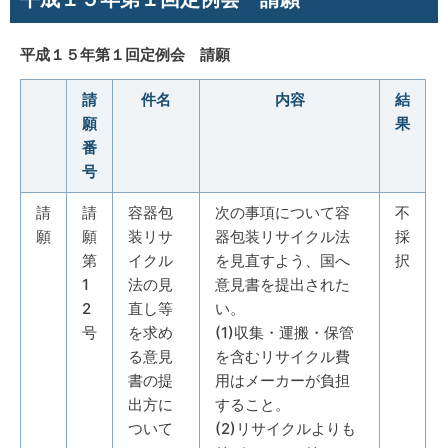
平成１５年第１回定例会 請願
請
件名
内容
結
願
果
番
号
請
請
容器包
次の事項について容
不
願
願
装リサ
器包装リサイクル法
採
第
イクル
を見直すよう、国へ
択
1
法の見
意見書を提出された
2
直し等
い。
号
を求め
(1)収集・運搬・保管
る意見
を含むリサイクル費
書の提
用はメーカーが負担
出方に
すること。
ついて
(2)リサイクルよりも