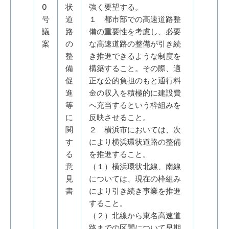
0
状
強く要望する。
号
道
１ 都市部での高速道路整
議
路
備の重要性を考慮し、必要
案
の
な高速道路の整備が引き続
整
き推進できるような制度を
備
構築すること。その際、適
促
正な公的負担のもと通行料
進
金の収入を積極的に建設費
等
へ充当するという枠組みを
に
反映させること。
関
２ 横浜市においては、次
す
により横浜環状道路の整備
る
を推進すること。
意
（１）横浜環状北線、南線
見
については、現在の枠組み
書
により引き続き事業を推進
すること。
（２）北線から東名高速道
路までの区間について早期