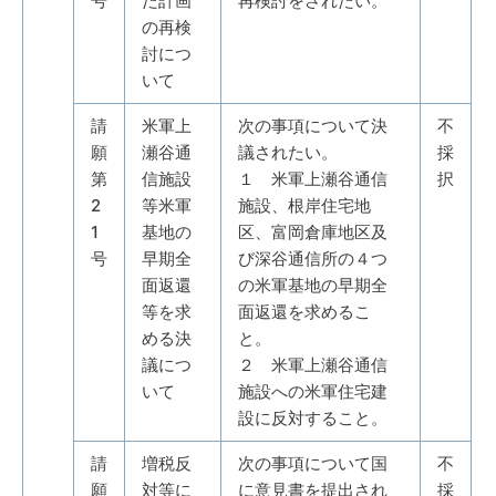
号
た計画
再検討をされたい。
の再検
討につ
いて
請
米軍上
次の事項について決
不
願
瀬谷通
議されたい。
採
第
信施設
１ 米軍上瀬谷通信
択
2
等米軍
施設、根岸住宅地
1
基地の
区、富岡倉庫地区及
号
早期全
び深谷通信所の４つ
面返還
の米軍基地の早期全
等を求
面返還を求めるこ
める決
と。
議につ
２ 米軍上瀬谷通信
いて
施設への米軍住宅建
設に反対すること。
請
増税反
次の事項について国
不
願
対等に
に意見書を提出され
採