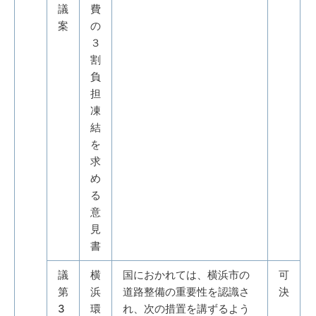
議
費
案
の
３
割
負
担
凍
結
を
求
め
る
意
見
書
議
横
国におかれては、横浜市の
可
第
浜
道路整備の重要性を認識さ
決
3
環
れ、次の措置を講ずるよう