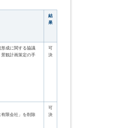
結
果
観形成に関する協議
可
く景観計画策定の手
決
可
は有限会社」を削除
決