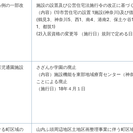
条例の一部改
施設の設置及び公営住宅法施行令の改正に基づ
（内容）(1)市営住宅の設置 1施設(神奈川)及び
(鶴見3、神奈川5、西1、南4、港南2、保土ケ谷
1、都筑1)
(2)入居資格の変更等 （施行日）規則で定める日
害児通園施設
さざんか学園の廃止
（内容）施設機能を東部地域療育センター（神
ことによる廃止
（施行日）18年４月１日
ける町区域の
山内ふ頭周辺地区土地区画整理事業に伴う町区域