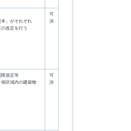
可
資本」がそれぞれ
決
言の改定を行う
制限規定等
可
計画区域内の建築物
決