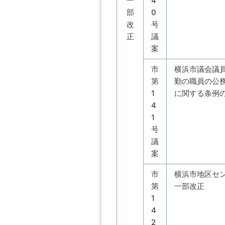
一
4
部
0
改
号
正
議
案
市
横浜市議会議
第
勤の職員の公
1
に関する条例
4
1
号
議
案
市
横浜市地区セ
第
一部改正
1
4
2