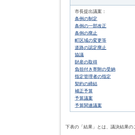
市長提出議案：
条例の制定
条例の一部改正
条例の廃止
町区域の変更等
道路の認定廃止
協議
財産の取得
負担付き寄附の受納
指定管理者の指定
契約の締結
補正予算
予算議案
予算関連議案
下表の「結果」とは、議決結果の