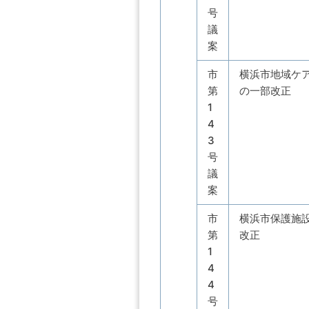
号
議
案
市
横浜市地域ケ
第
の一部改正
1
4
3
号
議
案
市
横浜市保護施
第
改正
1
4
4
号