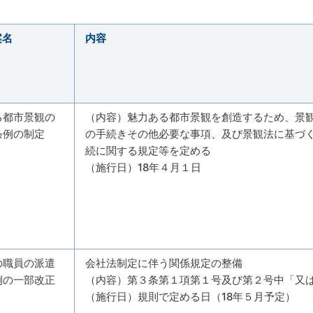
案名
内容
る都市景観の
（内容）魅力ある都市景観を創造するため、景
条例の制定
の手続きその他必要な事項、及び景観法に基づ
続に関する規定等を定める
（施行日）18年４月１日
の職員の派遣
会社法制定に伴う関係規定の整備
例の一部改正
（内容）第３条第１項第１号及び第２号中「又
（施行日）規則で定める日（18年５月予定）