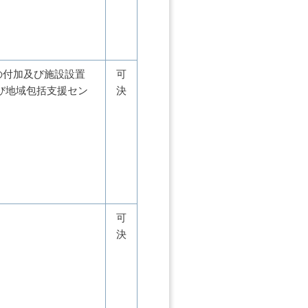
の付加及び施設設置
可
及び地域包括支援セン
決
可
決