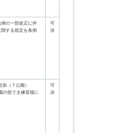
法律の一部改正に伴
可
に関する規定を条例
決
追加（７公園）
可
公園の投てき練習場に
決