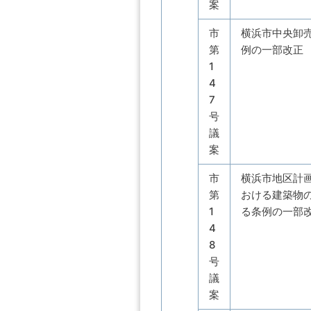
案
市
横浜市中央卸
第
例の一部改正
1
4
7
号
議
案
市
横浜市地区計
第
おける建築物
1
る条例の一部
4
8
号
議
案