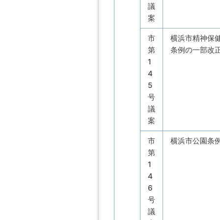
議
案
市
横浜市精神保
第
条例の一部改
1
4
5
号
議
案
市
横浜市公園条
第
1
4
6
号
議