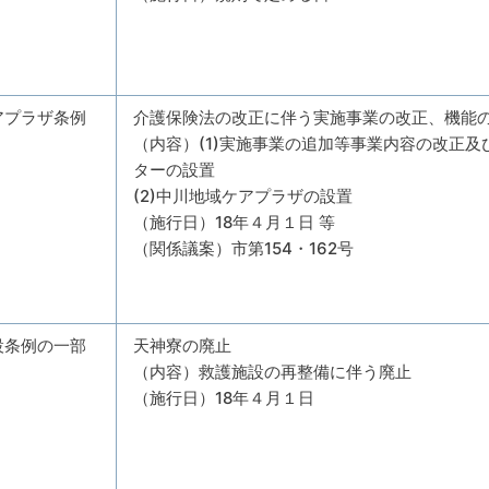
アプラザ条例
介護保険法の改正に伴う実施事業の改正、機能
（内容）(1)実施事業の追加等事業内容の改正
ターの設置
(2)中川地域ケアプラザの設置
（施行日）18年４月１日 等
（関係議案）市第154・162号
設条例の一部
天神寮の廃止
（内容）救護施設の再整備に伴う廃止
（施行日）18年４月１日