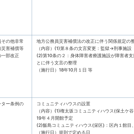
員その他非常
地方公務員災害補償法の改正に伴う関係規定の
務災害補償等
（内容）(1)第８条の文言変更：監獄→刑事施設
の一部改正
(2)第10条の２：身体障害者療護施設が障害者
とに伴う文言の整理
（施行日）18年10月１日 等
ンター条例の
コミュニティハウスの設置
（内容）(1)権太坂コミュニティハウス(保土ケ
19年４月開館予定
(2)飯島コミュニティハウス(栄区)：区内１館目
（施行日）規則で定める日