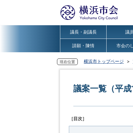
議長・副議長
議
請願・陳情
市会の
横浜市トップページ
現在位置
議案一覧（平成
［目次］