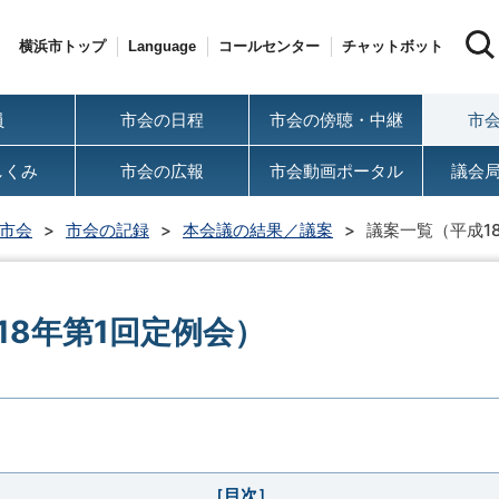
横浜市トップ
Language
コールセンター
チャットボット
員
市会の日程
市会の傍聴・中継
市
しくみ
市会の広報
市会動画ポータル
議会
市会
市会の記録
本会議の結果／議案
議案一覧（平成1
18年第1回定例会）
［目次］