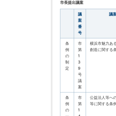
市長提出議案
議
議
案
番
号
条
市
横浜市魅力あ
例
第
創造に関する
の
1
制
3
定
9
号
議
案
条
市
公益法人等へ
例
第
等に関する条
の
1