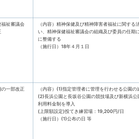
健福祉審議会
（内容）精神保健及び精神障害者福祉に関する
正
い、精神保健福祉審議会の組織及び委員の任期
に整備する
（施行日）18年４月１日
例の一部改正
（内容）(1)指定管理者に管理を行わせる公園の
(2)長浜公園と長坂谷公園の競技場及び新横浜
利用料金制を導入
(上限額設定)投てき練習場：19,200円/日
（施行日）(1)公布の日 等