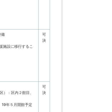
整備
可
決
支援施設に移行するこ
可
谷区）：区内２館目、
決
、19年５月開館予定