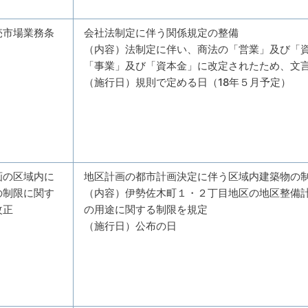
売市場業務条
会社法制定に伴う関係規定の整備
（内容）法制定に伴い、商法の「営業」及び「
「事業」及び「資本金」に改定されたため、文
（施行日）規則で定める日（18年５月予定）
画の区域内に
地区計画の都市計画決定に伴う区域内建築物の
の制限に関す
（内容）伊勢佐木町１・２丁目地区の地区整備
改正
の用途に関する制限を規定
（施行日）公布の日