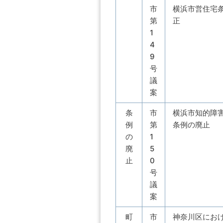
市
横浜市営住宅
第
正
1
4
9
号
議
案
条
市
横浜市知的障
例
第
条例の廃止
の
1
廃
5
止
0
号
議
案
町
市
神奈川区にお