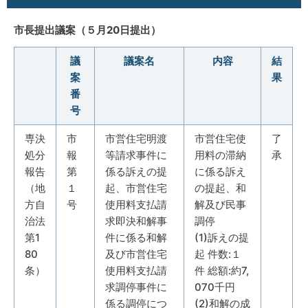
市長提出議案（５月20日提出）
議
議案名
内容
結
案
果
番
号
専決
市
市営住宅明渡
市営住宅使
了
処分
報
等請求事件に
用料の滞納
承
報告
第
係る訴えの提
に係る訴え
（地
１
起、市営住宅
の提起、和
方自
号
使用料支払請
解及び民事
治法
求即決和解事
調停
第1
件に係る和解
(1)訴えの提
80
及び市営住宅
起 件数:１
条）
使用料支払請
件 総額:約7,
求調停事件に
070千円
係る調停につ
(2)和解の成