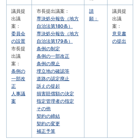
議員提
市長提出議案：
請
議員提
出議
専決処分報告（地方
願：
出議
案：
自治法第180条）
案：
委員会
専決処分報告（地方
意見書
の設置
自治法第179条）
の提出
市長提
条例の制定
出議
条例の一部改正
案：
条例の廃止
条例の
埋立地の確認等
一部改
道路の認定廃止
正
訴えの提起
人事議
損害賠償額の決定
案
指定管理者の指定
その他
契約の締結
契約の変更
補正予算