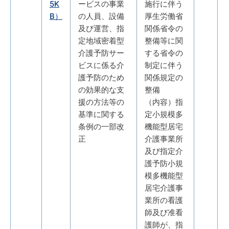
5K
ービスの事業
施行に伴う
B）
の人員、設備
厚生労働省
及び運営、指
関係省令の
定地域密着型
整備等に関
介護予防サー
する省令の
ビスに係る介
制定に伴う
護予防のため
関係規定の
の効果的な支
整備
援の方法等の
（内容）指
基準に関する
定小規模多
条例の一部改
機能型居宅
正
介護事業所
及び指定介
護予防小規
模多機能型
居宅介護事
業所の看護
師及び准看
護師が、指