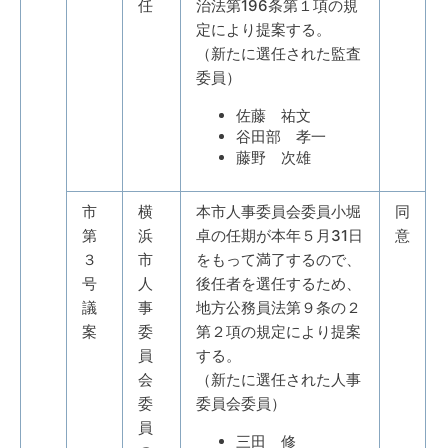
任
治法第196条第１項の規
定により提案する。
（新たに選任された監査
委員）
佐藤 祐文
谷田部 孝一
藤野 次雄
市
横
本市人事委員会委員小堀
同
第
浜
卓の任期が本年５月31日
意
３
市
をもって満了するので、
号
人
後任者を選任するため、
議
事
地方公務員法第９条の２
案
委
第２項の規定により提案
員
する。
会
（新たに選任された人事
委
委員会委員）
員
三田 修