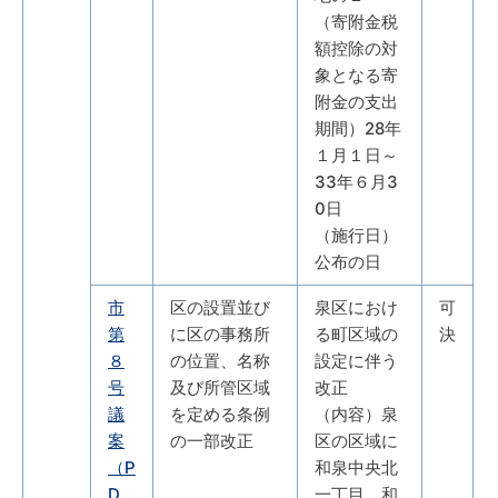
（寄附金税
額控除の対
象となる寄
附金の支出
期間）28年
１月１日～
33年６月3
0日
（施行日）
公布の日
市
区の設置並び
泉区におけ
可
第
に区の事務所
る町区域の
決
８
の位置、名称
設定に伴う
号
及び所管区域
改正
議
を定める条例
（内容）泉
案
の一部改正
区の区域に
（P
和泉中央北
D
一丁目、和