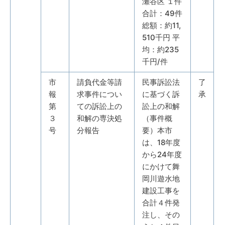
瀬谷区 １件
合計：49件
総額：約11,
510千円 平
均：約235
千円/件
市
請負代金等請
民事訴訟法
了
報
求事件につい
に基づく訴
承
第
ての訴訟上の
訟上の和解
３
和解の専決処
（事件概
号
分報告
要）本市
は、18年度
から24年度
にかけて舞
岡川遊水地
建設工事を
合計４件発
注し、その