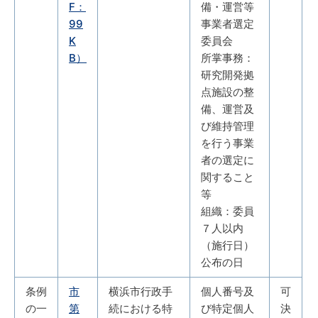
F：
備・運営等
99
事業者選定
K
委員会
B）
所掌事務：
研究開発拠
点施設の整
備、運営及
び維持管理
を行う事業
者の選定に
関すること
等
組織：委員
７人以内
（施行日）
公布の日
条例
市
横浜市行政手
個人番号及
可
の一
第
続における特
び特定個人
決