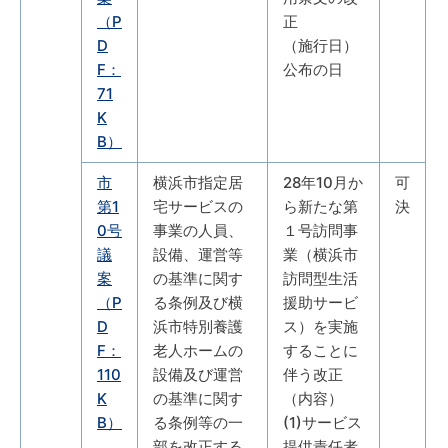
（P
正
D
（施行日）
F：
公布の日
71
K
B）
市
横浜市指定居
28年10月か
可
第1
宅サービスの
ら新たな第
決
0号
事業の人員、
１号訪問事
議
設備、運営等
業（横浜市
案
の基準に関す
訪問型生活
（P
る条例及び横
援助サービ
D
浜市特別養護
ス）を実施
F：
老人ホームの
することに
110
設備及び運営
伴う改正
K
の基準に関す
（内容）
B）
る条例等の一
(1)サービス
部を改正する
提供責任者