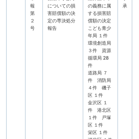
報
についての損
の義務に属
承
第
害賠償額の決
する損害賠
２
定の専決処分
償額の決定
号
報告
こども青少
年局 １件
環境創造局
３件 資源
循環局 28
件
道路局 ７
件 消防局
４件 磯子
区 １件
金沢区 １
件 港北区
１件 戸塚
区 １件
栄区 １件