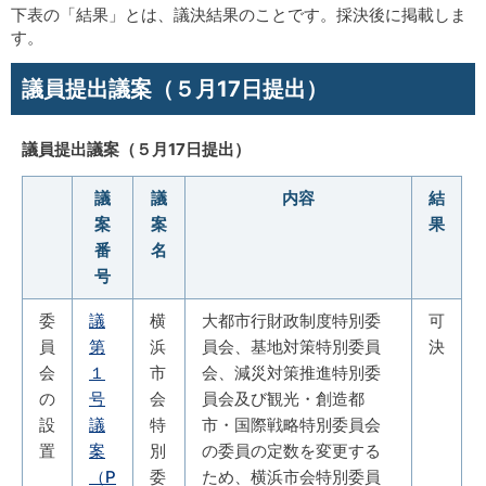
下表の「結果」とは、議決結果のことです。採決後に掲載しま
す。
議員提出議案（５月17日提出）
議員提出議案（５月17日提出）
議
議
内容
結
案
案
果
番
名
号
委
議
横
大都市行財政制度特別委
可
員
第
浜
員会、基地対策特別委員
決
会
１
市
会、減災対策推進特別委
の
号
会
員会及び観光・創造都
設
議
特
市・国際戦略特別委員会
置
案
別
の委員の定数を変更する
（P
委
ため、横浜市会特別委員