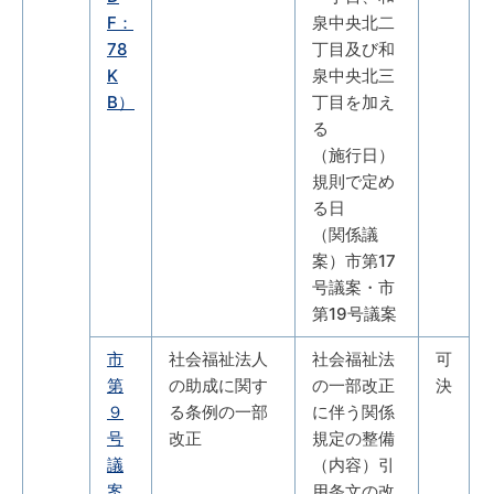
F：
泉中央北二
78
丁目及び和
K
泉中央北三
B）
丁目を加え
る
（施行日）
規則で定め
る日
（関係議
案）市第17
号議案・市
第19号議案
市
社会福祉法人
社会福祉法
可
第
の助成に関す
の一部改正
決
９
る条例の一部
に伴う関係
号
改正
規定の整備
議
（内容）引
案
用条文の改