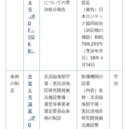
８
についての専
提起
号
決処分報告
（被告）日
（P
本ロジテッ
D
ク協同組合
F：
（訴訟物の
112
価額）680,
K
799,251円
B）
（専決年月
日）28年４
月14日
条例
市
京浜臨海部守
附属機関の
可
の制
第
屋・恵比須地
設置
決
定
５
区研究開発拠
（内容）名
号
点施設整備・
称：京浜臨
議
運営等事業者
海部守屋・
案
選定委員会条
恵比須地区
（P
例の制定
研究開発拠
D
点施設整