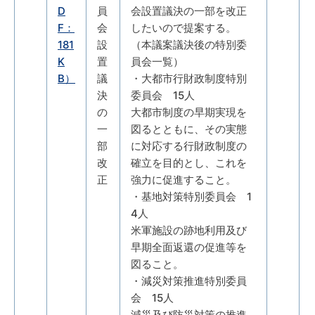
D
員
会設置議決の一部を改正
F：
会
したいので提案する。
181
設
（本議案議決後の特別委
K
置
員会一覧）
B）
議
・大都市行財政制度特別
決
委員会 15人
の
大都市制度の早期実現を
一
図るとともに、その実態
部
に対応する行財政制度の
改
確立を目的とし、これを
正
強力に促進すること。
・基地対策特別委員会 1
4人
米軍施設の跡地利用及び
早期全面返還の促進等を
図ること。
・減災対策推進特別委員
会 15人
減災及び防災対策の推進