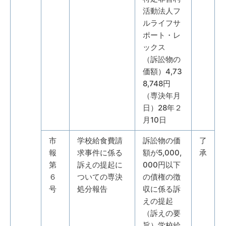
活動法人フ
ルライフサ
ポート・レ
ックス
（訴訟物の
価額）4,73
8,748円
（専決年月
日）28年２
月10日
市
学校給食費請
訴訟物の価
了
報
求事件に係る
額が5,000,
承
第
訴えの提起に
000円以下
６
ついての専決
の債権の徴
号
処分報告
収に係る訴
えの提起
（訴えの要
旨）学校給