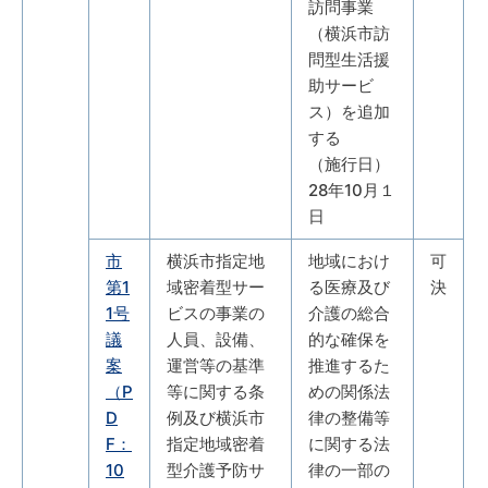
訪問事業
（横浜市訪
問型生活援
助サービ
ス）を追加
する
（施行日）
28年10月１
日
市
横浜市指定地
地域におけ
可
第1
域密着型サー
る医療及び
決
1号
ビスの事業の
介護の総合
議
人員、設備、
的な確保を
案
運営等の基準
推進するた
（P
等に関する条
めの関係法
D
例及び横浜市
律の整備等
F：
指定地域密着
に関する法
10
型介護予防サ
律の一部の