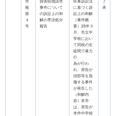
市
損害賠償請求
民事訴訟法
了
報
事件について
に基づく訴
承
第
の訴訟上の和
訟上の和解
４
解の専決処分
（事件概
号
報告
要）25年３
月、市立中
学校におい
て同校の生
徒間で暴力
行
為が行わ
れ、原告が
頭部等を負
傷する事件
が発生した
（和解内
容）本市
は、原告が
本件中学校