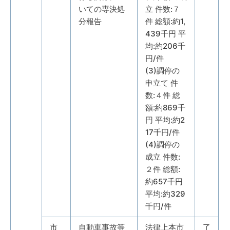
いての専決処
立 件数:７
分報告
件 総額:約1,
439千円 平
均:約206千
円/件
(3)調停の
申立て 件
数:４件 総
額:約869千
円 平均:約2
17千円/件
(4)調停の
成立 件数:
２件 総額:
約657千円
平均:約329
千円/件
市
自動車事故等
法律上本市
了