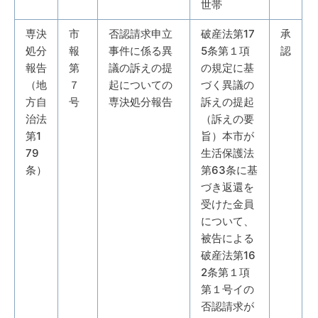
世帯
専決
市
否認請求申立
破産法第17
承
処分
報
事件に係る異
5条第１項
認
報告
第
議の訴えの提
の規定に基
（地
７
起についての
づく異議の
方自
号
専決処分報告
訴えの提起
治法
（訴えの要
第1
旨）本市が
79
生活保護法
条）
第63条に基
づき返還を
受けた金員
について、
被告による
破産法第16
2条第１項
第１号イの
否認請求が