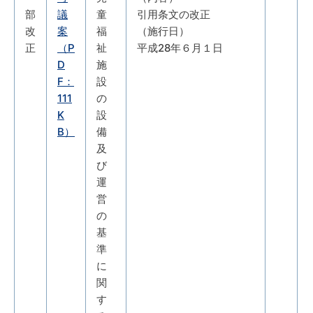
部
議
童
引用条文の改正
改
案
福
（施行日）
正
（P
祉
平成28年６月１日
D
施
F：
設
111
の
K
設
B）
備
及
び
運
営
の
基
準
に
関
す