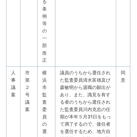
る
条
例
等
の
一
部
改
正
人
市
横
議員のうちから選任され
同
事
第
浜
た監査委員清水富雄及び
意
議
２
市
森敏明から退職の願出が
案
号
監
あり、また、識見を有す
議
査
る者のうちから選任され
案
委
た監査委員川内克忠の任
員
期が本年５月31日をもっ
の
て満了するので、後任者
選
を選任するため、地方自