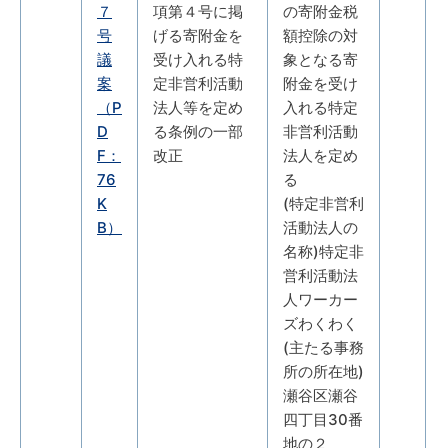
７
項第４号に掲
の寄附金税
号
げる寄附金を
額控除の対
議
受け入れる特
象となる寄
案
定非営利活動
附金を受け
（P
法人等を定め
入れる特定
D
る条例の一部
非営利活動
F：
改正
法人を定め
76
る
K
(特定非営利
B）
活動法人の
名称)特定非
営利活動法
人ワーカー
ズわくわく
(主たる事務
所の所在地)
瀬谷区瀬谷
四丁目30番
地の２