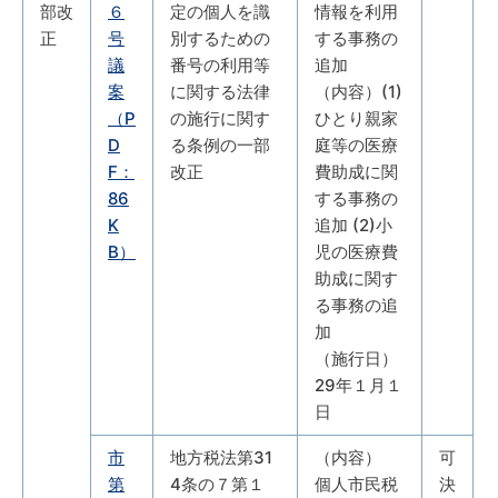
部改
６
定の個人を識
情報を利用
正
号
別するための
する事務の
議
番号の利用等
追加
案
に関する法律
（内容）(1)
（P
の施行に関す
ひとり親家
D
る条例の一部
庭等の医療
F：
改正
費助成に関
86
する事務の
K
追加 (2)小
B）
児の医療費
助成に関す
る事務の追
加
（施行日）
29年１月１
日
市
地方税法第31
（内容）
可
第
4条の７第１
個人市民税
決