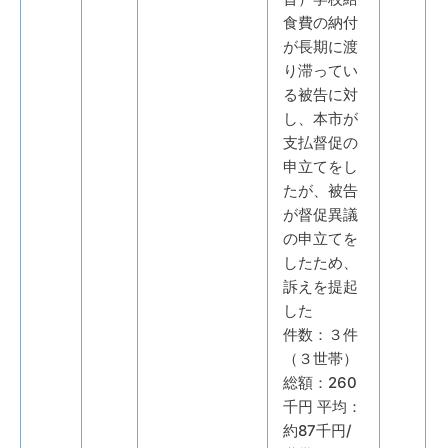
食費の納付
が長期に渡
り滞ってい
る被告に対
し、本市が
支払督促の
申立てをし
たが、被告
が督促異議
の申立てを
したため、
訴えを提起
した
件数：３件
（３世帯）
総額：260
千円 平均：
約87千円/