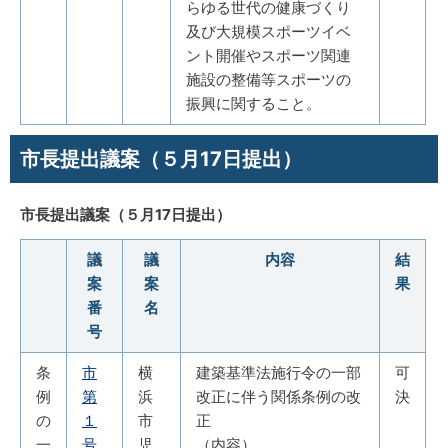
らゆる世代の健康づくり
及び大規模スポーツイベ
ント開催やスポーツ関連
施設の整備等スポーツの
振興に関すること。
市長提出議案（５月17日提出）
市長提出議案（５月17日提出）
議
議
内容
結
案
案
果
番
名
号
条
市
横
建築基準法施行令の一部
可
例
第
浜
改正に伴う関係条例の改
決
の
１
市
正
一
号
児
（内容）