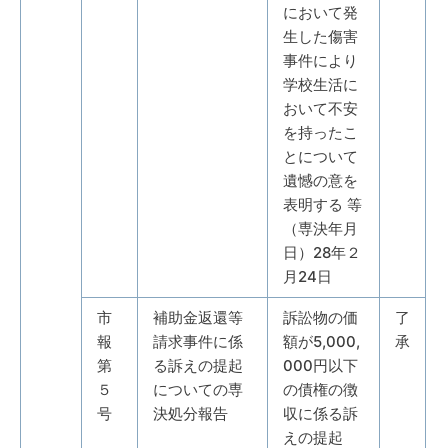
において発
生した傷害
事件により
学校生活に
おいて不安
を持ったこ
とについて
遺憾の意を
表明する 等
（専決年月
日）28年２
月24日
市
補助金返還等
訴訟物の価
了
報
請求事件に係
額が5,000,
承
第
る訴えの提起
000円以下
５
についての専
の債権の徴
号
決処分報告
収に係る訴
えの提起