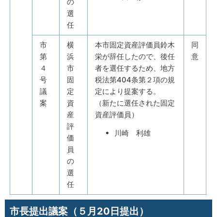
の
選
任
市
横
本市固定資産評価員鈴木
同
第
浜
栄が辞任したので、後任
意
４
市
者を選任するため、地方
号
固
税法第404条第２項の規
議
定
定により提案する。
案
資
（新たに選任された固定
産
資産評価員）
評
川崎 利雄
価
員
の
選
任
市長提出議案（５月20日提出）