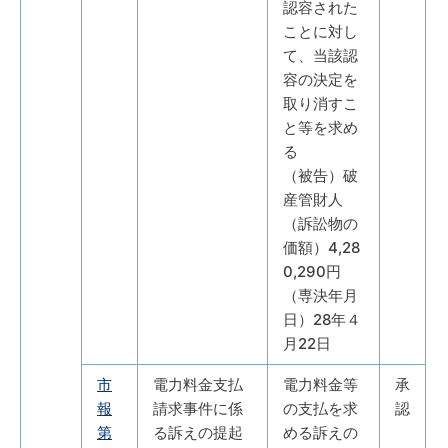
認容された
ことに対し
て、当該認
容の決定を
取り消すこ
と等を求め
る
（被告）破
産管財人
（訴訟物の
価額）4,28
0,290円
（専決年月
日）28年４
月22日
市
電力料金支払
電力料金等
承
報
請求事件に係
の支払を求
認
第
る訴えの提起
める訴えの