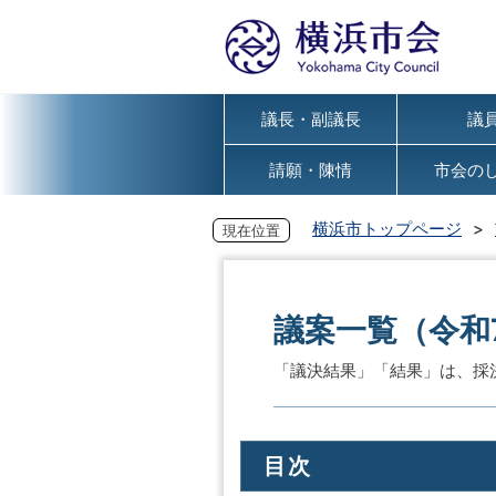
議長・副議長
議
請願・陳情
市会の
横浜市トップページ
現在位置
議案一覧（令和
「議決結果」「結果」は、採
目次