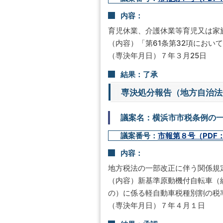
内容：
育児休業、介護休業等育児又は家
（内容）「第61条第32項におい
（専決年月日）７年３月25日
結果：了承
専決処分報告（地方自治法
議案名：横浜市市税条例の
議案番号：
市報第８号（PDF：
内容：
地方税法の一部改正に伴う関係規
（内容）新基準原動機付自転車（総
の）に係る軽自動車税種別割の税率を
（専決年月日）７年４月１日