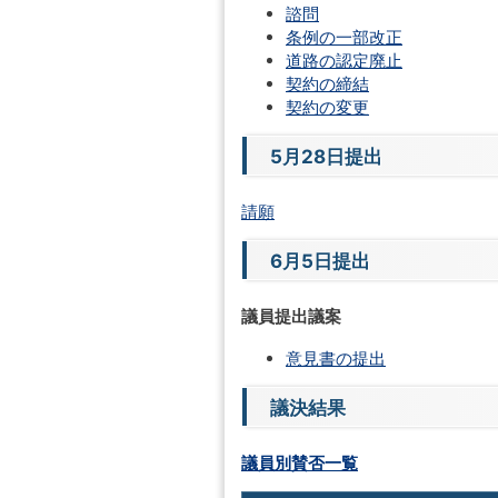
諮問
条例の一部改正
道路の認定廃止
契約の締結
契約の変更
5月28日提出
請願
6月5日提出
議員提出議案
意見書の提出
議決結果
議員別賛否一覧