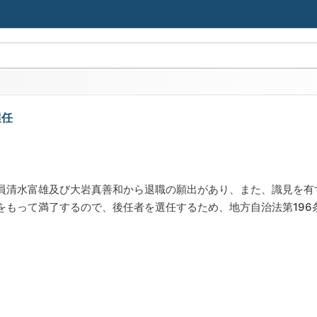
選任
員清水富雄及び大岩真善和から退職の願出があり、また、識見を有
をもって満了するので、後任者を選任するため、地方自治法第196