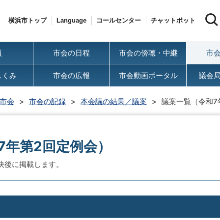
横浜市トップ
Language
コールセンター
チャットボット
員
市会の日程
市会の傍聴・中継
市
しくみ
市会の広報
市会動画ポータル
議会
市会
市会の記録
本会議の結果／議案
議案一覧（令和7
7年第2回定例会）
決後に掲載します。