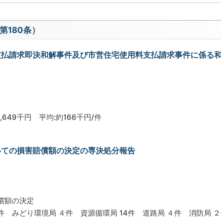
第180条）
支払請求即決和解事件及び市営住宅使用料支払請求事件に係る
649千円 平均:約166千円/件
いての損害賠償額の決定の専決処分報告
償額の決定
 １件 みどり環境局 ４件 資源循環局 14件 道路局 ４件 消防局