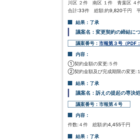
川区 ２件 南区 １件 青葉区 ４
合計:33件 総額:約9,820千円 
結果：了承
議案名：変更契約の締結に
議案番号：
市報第３号（PDF：
内容：
①契約金額の変更:５件
②契約金額及び完成期限の変更:
結果：了承
議案名：訴えの提起の専決
議案番号：市報第４号
内容：
件数:４件 総額:約4,455千円
結果：了承