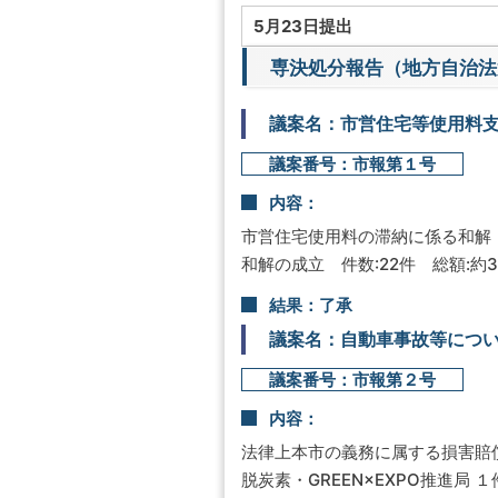
5月23日提出
専決処分報告（地方自治法
議案名：市営住宅等使用料
議案番号：市報第１号
内容：
市営住宅使用料の滞納に係る和解
和解の成立 件数:22件 総額:約3,
結果：了承
議案名：自動車事故等につ
議案番号：市報第２号
内容：
法律上本市の義務に属する損害賠
脱炭素・GREEN×EXPO推進局