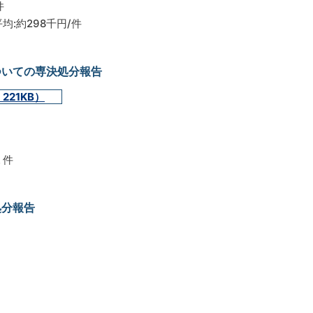
件
平均:約298千円/件
ついての専決処分報告
221KB）
１件
処分報告