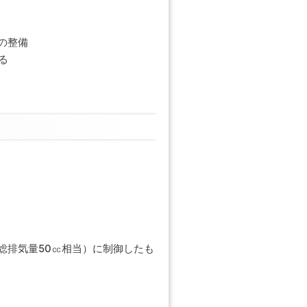
の整備
る
（総排気量50㏄相当）に制御したも