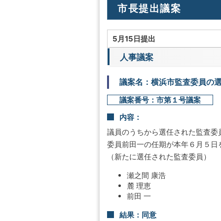
市長提出議案
5月15日提出
人事議案
議案名：横浜市監査委員の
議案番号：市第１号議案
内容：
議員のうちから選任された監査委
委員前田一の任期が本年６月５日
（新たに選任された監査委員）
瀬之間 康浩
麓 理恵
前田 一
結果：同意