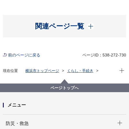
開く
関連ページ一覧
前のページに戻る
ページID：538-272-730
現在位
現在位置
横浜市トップページ
くらし・手続き
まちづくり・環境
農地・農作物
地産地消の取組「買う・味わう」
よこはまの農畜産物を味わう(よこはま地産地消サポー
ページトップへ
ト店等)
店舗詳細（五十音順）
メニュー
開く
防災・救急