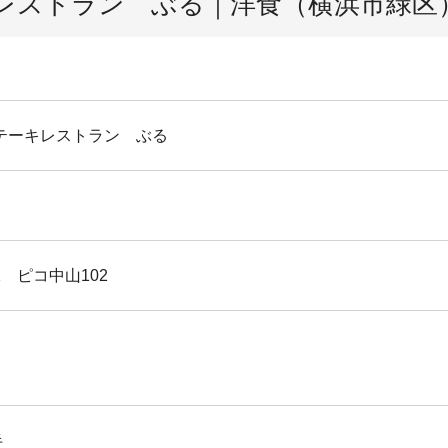
レストラン ぶる｜洋食（横浜市緑区
テーキレストラン ぶる
1 ピコ中山102
半