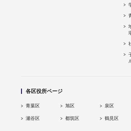
各区役所ページ
青葉区
旭区
泉区
瀬谷区
都筑区
鶴見区