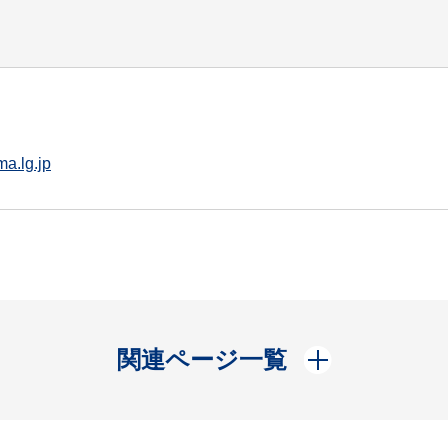
a.lg.jp
開く
関連ページ一覧