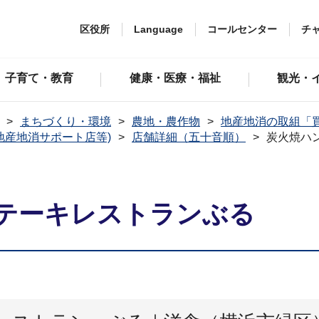
区役所
Language
コールセンター
チ
子育て・教育
健康・医療・福祉
観光・
まちづくり・環境
農地・農作物
地産地消の取組「
地産地消サポート店等)
店舗詳細（五十音順）
炭火焼ハ
テーキレストランぶる