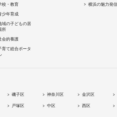
学校・教育
横浜の魅力発
青少年育成
地域の子どもの居
場所
社会的養護
子育て総合ポータ
ル
磯子区
神奈川区
金沢区
戸塚区
中区
西区