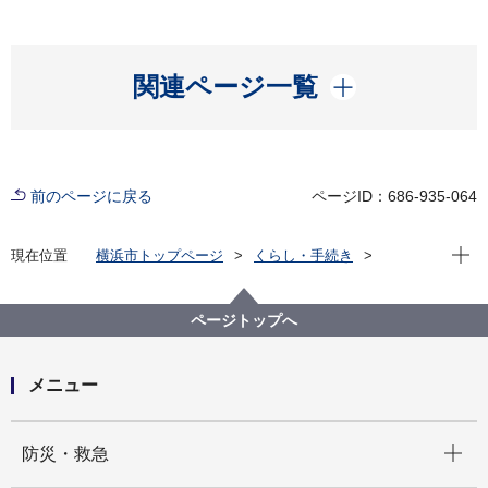
開く
関連ページ一覧
前のページに戻る
ページID：686-935-064
現在位
現在位置
横浜市トップページ
くらし・手続き
まちづくり・環境
農地・農作物
地産地消の取組「買う・味わう」
よこはまの農畜産物を味わう(よこはま地産地消サポー
ページトップへ
ト店等)
店舗詳細（五十音順）
九っ井本店
メニュー
開く
防災・救急