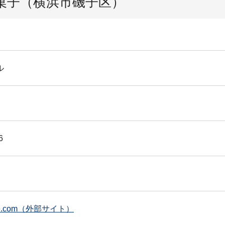
菓子（横浜市磯子区）
ル
6
mdofree.com（外部サイト）