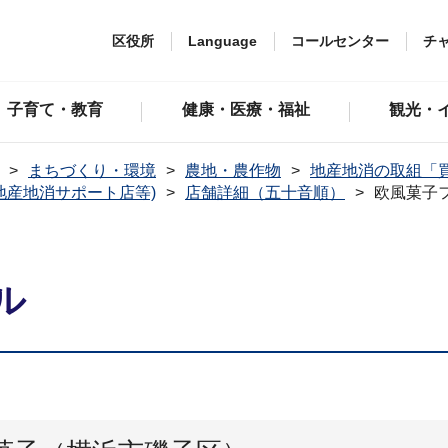
区役所
Language
コールセンター
チ
子育て・教育
健康・医療・福祉
観光・
まちづくり・環境
農地・農作物
地産地消の取組「
地産地消サポート店等)
店舗詳細（五十音順）
欧風菓子
ル