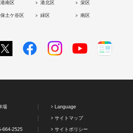
港南区
港北区
栄区
保土ケ谷区
緑区
南区
車場
Language
サイトマップ
64-2525
サイトポリシー