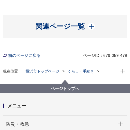
開く
関連ページ一覧
前のページに戻る
ページID：679-059-479
現在位
現在位置
横浜市トップページ
くらし・手続き
まちづくり・環境
農地・農作物
地産地消の取組「買う・味わう」
よこはまの農畜産物を味わう(よこはま地産地消サポー
ページトップへ
ト店等)
店舗詳細（五十音順）
ラ・メゾン センター北店
メニュー
開く
防災・救急