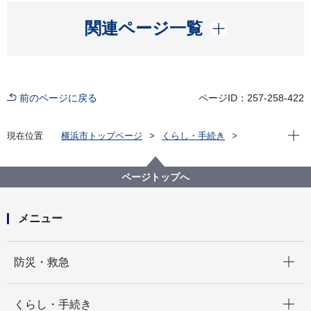
開く
関連ページ一覧
前のページに戻る
ページID：257-258-422
現在位
現在位置
横浜市トップページ
くらし・手続き
まちづくり・環境
農地・農作物
地産地消の取組「買う・味わう」
よこはまの農畜産物を味わう(よこはま地産地消サポー
ページトップへ
ト店等)
店舗詳細（五十音順）
uruha～ウルハ～
メニュー
開く
防災・救急
開く
くらし・手続き