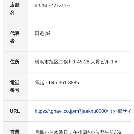
店舗
uruha～ウルハ～
名
代表
田邉 誠
者
住所
横浜市旭区二俣川1-45-28 大貫ビル 1Ａ
電話
電話：045-361-8885
番号
URL
https://r.gnavi.co.jp/m7jaeknu0000/（外部サ
営業
月曜から木曜日：午後6時から翌午前3時