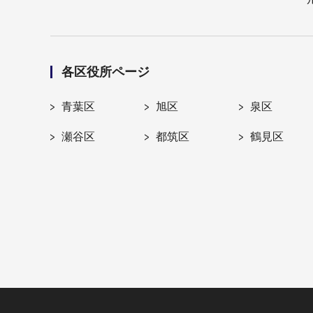
各区役所ページ
青葉区
旭区
泉区
瀬谷区
都筑区
鶴見区