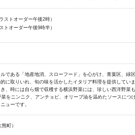
（ラストオーダー午後2時）
ラストオーダー午後9時半）
イルである「地産地消、スローフード」を心がけ、青葉区、緑
極的に取りいれ、旬の味を活かしたイタリア料理を提供してい
き、時には自ら畑で収穫する横浜野菜には、珍しい西洋野菜も
野菜をニンニク、アンチョビ、オリーブ油を温めたソースにつ
メニューです。
大熊町）