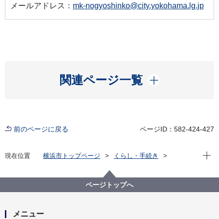
メールアドレス：
mk-nogyoshinko@city.yokohama.lg.jp
開く
関連ページ一覧
前のページに戻る
ページID：582-424-427
現在位
現在位置
横浜市トップページ
くらし・手続き
まちづくり・環境
農地・農作物
地産地消の取組「買う・味わう」
よこはまの農畜産物を味わう(よこはま地産地消サポー
ページトップへ
ト店等)
店舗詳細（五十音順）
海鮮酒家 海陽飯店
メニュー