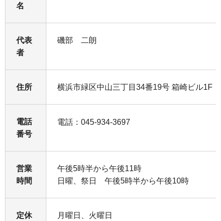
名
代表
磯部 二朗
者
住所
横浜市緑区中山三丁目34番19号 箱崎ビル1F
電話
電話：045-934-3697
番号
営業
午後5時半から午後11時
時間
日曜、祭日 午後5時半から午後10時
定休
月曜日、火曜日