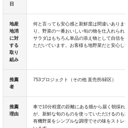
日
地産
何と言っても安心感と新鮮度は間違いありま
地消
り、野菜の一番おいしい旬の物を仕入れられ
に対
サラダはもちろん単品の添え物として自信を
する
ただいています。お客様も地野菜だと安心し
取り
組み
推薦
753プロジェクト（その他 直売所/緑区）
者
推薦
車で10分程度の距離にある畑から届く朝採れ
理由
が、新鮮な旬のものを使っていただけるのも
有機野菜をシンプルな調理でその味をストレ