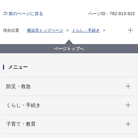
前のページに戻る
ページID：782-813-922
現在位
現在位置
横浜市トップページ
くらし・手続き
まちづくり・環境
農地・農作物
地産地消の取組「買う・味わう」
よこはまの農畜産物を味わう(よこはま地産地消サポー
ページトップへ
ト店等)
店舗詳細（五十音順）
ジローズキッチン
メニュー
開く
防災・救急
開く
くらし・手続き
開く
子育て・教育
開く