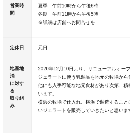
営業時
夏季 午前10時から午後6時
間
冬期 午前11時から午後5時
※詳細は店舗へお問合せを
定休日
元日
地産地
2020年12月10日より、リニューアルオー
消
ジェラートに使う乳製品を地元の牧場から仕
に対す
他にも入手可能な地元食材があり次第、積極
る
います。
取り組
横浜の牧場で仕入れ、横浜で製造することに
み
いジェラートを販売していきたいと思います