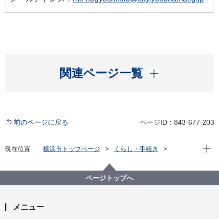
開く
関連ページ一覧
前のページに戻る
ページID：843-677-203
現在位
現在位置
横浜市トップページ
くらし・手続き
まちづくり・環境
農地・農作物
地産地消の取組「買う・味わう」
よこはまの農畜産物を味わう(よこはま地産地消サポー
ページトップへ
ト店等)
店舗詳細（五十音順）
横濱アイス工房ゆめが丘店
メニュー