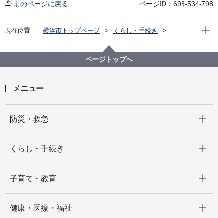
前のページに戻る
ページID：693-534-798
現在位
現在位置
横浜市トップページ
くらし・手続き
まちづくり・環境
農地・農作物
地産地消の取組「買う・味わう」
よこはまの農畜産物を味わう(よこはま地産地消サポー
ページトップへ
ト店等)
店舗詳細（五十音順）
Hitotsu
メニュー
開く
防災・救急
開く
くらし・手続き
開く
子育て・教育
開く
健康・医療・福祉