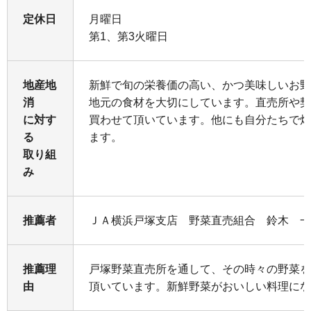
定休日
月曜日
第1、第3火曜日
地産地
新鮮で旬の栄養価の高い、かつ美味しいお野
消
地元の食材を大切にしています。直売所や契
に対す
買わせて頂いています。他にも自分たちで畑
る
ます。
取り組
み
推薦者
ＪＡ横浜戸塚支店 野菜直売組合 鈴木 一
推薦理
戸塚野菜直売所を通して、その時々の野菜を
由
頂いています。新鮮野菜がおいしい料理にな