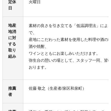
定休
火曜日
日
地産
素材の良さを引き立てる「低温調理法」によ
地消
で、
に対
産地にこだわった素材を使用した料理や酒の
する
酒や焼酎、
取り
ワインとともにお楽しみいただけます。
組み
弥生台の憩いの場として、スタッフ一同、皆
おります。
推薦
佐藤 敬之（生産者/泉区和泉町）
者