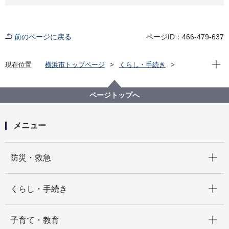
前のページに戻る
ページID：466-479-637
現在位
現在位置
横浜市トップページ
くらし・手続き
まちづくり・環境
農地・農作物
地産地消の取組「買う・味わう」
よこはまの農畜産物を味わう(よこはま地産地消サポー
ページトップへ
ト店等)
店舗詳細（五十音順）
蒼
メニュー
開く
防災・救急
開く
くらし・手続き
開く
子育て・教育