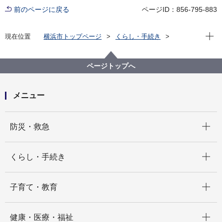
前のページに戻る
ページID：856-795-883
現在位
現在位置
横浜市トップページ
くらし・手続き
まちづくり・環境
農地・農作物
地産地消の取組「買う・味わう」
よこはまの農畜産物を味わう(よこはま地産地消サポー
ページトップへ
ト店等)
店舗詳細（五十音順）
オーガスタミルクファーム
メニュー
開く
防災・救急
開く
くらし・手続き
開く
子育て・教育
開く
健康・医療・福祉