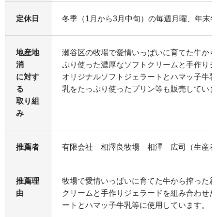
定休日
冬季（1月から3月中旬）の毎週月曜、年末
地産地
瀬谷区の牧場で愛情いっぱいに育てた牛から
消
ぷり使った濃厚なソフトクリームと手作りジ
に対す
オリジナルソフトジェラートとハマッ子牛乳
る
乳をたっぷり使ったプリン等も販売していま
取り組
み
推薦者
有限会社 相澤良牧場 相澤 広司（生産者
推薦理
牧場で愛情いっぱいに育てた牛から搾った新
由
クリームと手作りジェラードを組み合わせた
ートとハマッ子牛乳等に使用しています。