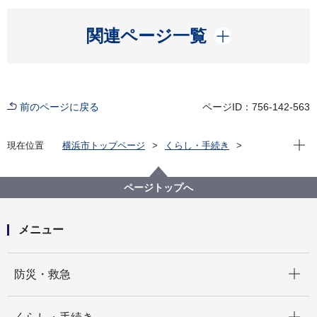
開く
関連ページ一覧
前のページに戻る
ページID：756-142-563
現在位
現在位置
横浜市トップページ
くらし・手続き
まちづくり・環境
農地・農作物
地産地消の取組「買う・味わう」
よこはまの農畜産物を味わう(よこはま地産地消サポー
ページトップへ
ト店等)
店舗詳細（五十音順）
海んちょ
メニュー
開く
防災・救急
開く