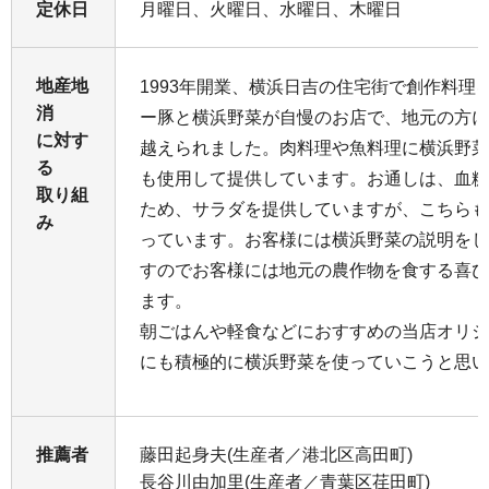
定休日
月曜日、火曜日、水曜日、木曜日
地産地
1993年開業、横浜日吉の住宅街で創作料理
消
ー豚と横浜野菜が自慢のお店で、地元の方に
に対す
越えられました。肉料理や魚料理に横浜野菜
る
も使用して提供しています。お通しは、血糖
取り組
ため、サラダを提供していますが、こちらも
み
っています。お客様には横浜野菜の説明をし
すのでお客様には地元の農作物を食する喜び
ます。
朝ごはんや軽食などにおすすめの当店オリジ
にも積極的に横浜野菜を使っていこうと思い
推薦者
藤田起身夫(生産者／港北区高田町)
長谷川由加里(生産者／青葉区荏田町)