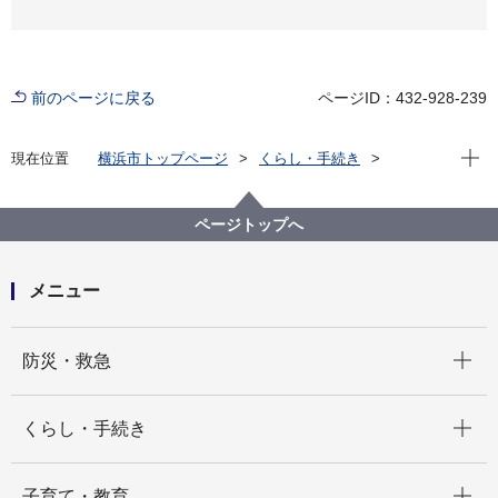
前のページに戻る
ページID：432-928-239
現在位
現在位置
横浜市トップページ
くらし・手続き
まちづくり・環境
農地・農作物
地産地消の取組「買う・味わう」
よこはまの農畜産物を味わう(よこはま地産地消サポー
ページトップへ
ト店等)
店舗詳細（五十音順）
有限会社パリジェンヌ
メニュー
開く
防災・救急
開く
くらし・手続き
開く
子育て・教育