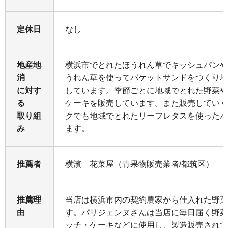
定休日
なし
地産地
横浜市でとれたほうれん草でキッシュパンや
消
うれん草を使ってバケットサンドをつくり地
に対す
しています。季節ごとに地域でとれた野菜や
る
ケーキを販売しています。また販売していく
取り組
クでも地域でとれたリーフレタスを使ったパ
み
ます。
推薦者
横濱 花菜屋（青果物販売業者/都筑区）
推薦理
当店は横浜市内の契約農家から仕入れた野菜
由
す。パリジェンヌさんは当店に毎日届く野菜
ッチ・ケーキなどに使用し、製造販売されて