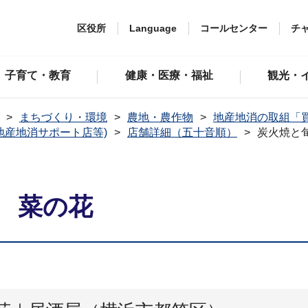
区役所
Language
コールセンター
チ
子育て・教育
健康・医療・福祉
観光・
まちづくり・環境
農地・農作物
地産地消の取組「
地産地消サポート店等)
店舗詳細（五十音順）
炭火焼と
 菜の花