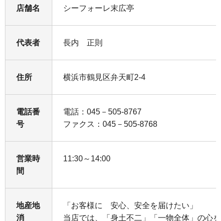
店舗名
シーフォーレ末広亭
代表者
長内 正則
住所
横浜市鶴見区弁天町2-4
電話番
電話：045－505-8767
号
ファクス：045－505-8768
営業時
11:30～14:00
間
地産地
「お客様に 安心、安全を届けたい」
消
当店では、「身土不二」「一物全体」の心を