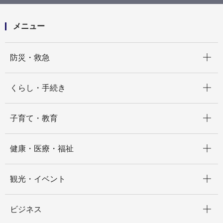
ト店等)
店舗詳細（五十音順）
シーフォーレ末広亭
メニュー
開く
防災・救急
開く
くらし・手続き
開く
子育て・教育
開く
健康・医療・福祉
開く
観光・イベント
開く
ビジネス