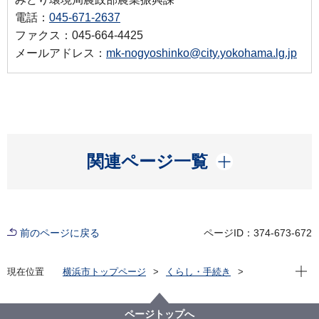
電話：
045-671-2637
ファクス：045-664-4425
メールアドレス：
mk-nogyoshinko@city.yokohama.lg.jp
開く
関連ページ一覧
前のページに戻る
ページID：374-673-672
現在位
現在位置
横浜市トップページ
くらし・手続き
まちづくり・環境
農地・農作物
地産地消の取組「買う・味わう」
よこはまの農畜産物を味わう(よこはま地産地消サポー
ページトップへ