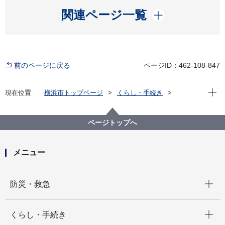
開く
関連ページ一覧
前のページに戻る
ページID：462-108-847
現在位
現在位置
横浜市トップページ
くらし・手続き
まちづくり・環境
農地・農作物
地産地消の取組「買う・味わう」
よこはまの農畜産物を味わう(よこはま地産地消サポー
ページトップへ
ト店等)
店舗詳細（五十音順）
フレスコ
メニュー
開く
防災・救急
開く
くらし・手続き