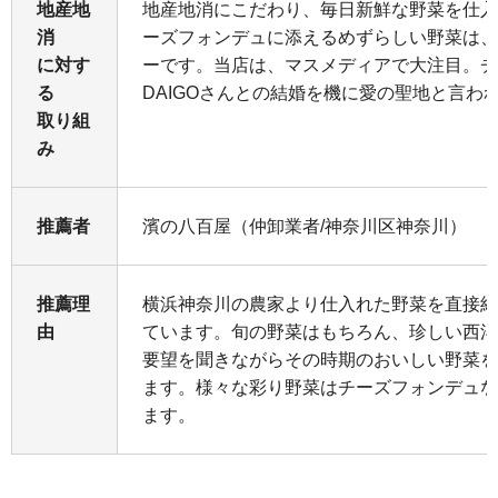
地産地
地産地消にこだわり、毎日新鮮な野菜を仕入
消
ーズフォンデュに添えるめずらしい野菜は、
に対す
ーです。当店は、マスメディアで大注目。チ
る
DAIGOさんとの結婚を機に愛の聖地と言わ
取り組
み
推薦者
濱の八百屋（仲卸業者/神奈川区神奈川）
推薦理
横浜神奈川の農家より仕入れた野菜を直接納
由
ています。旬の野菜はもちろん、珍しい西洋
要望を聞きながらその時期のおいしい野菜を
ます。様々な彩り野菜はチーズフォンデュな
ます。