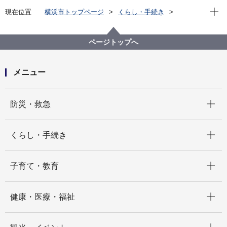
現在位
現在位置
横浜市トップページ
くらし・手続き
まちづくり・環境
農地・農作物
地産地消の取組「買う・味わう」
よこはまの農畜産物を味わう(よこはま地産地消サポー
ページトップへ
ト店等)
店舗詳細（五十音順）
横浜チーズカフェ
メニュー
開く
防災・救急
開く
くらし・手続き
開く
子育て・教育
開く
健康・医療・福祉
開く