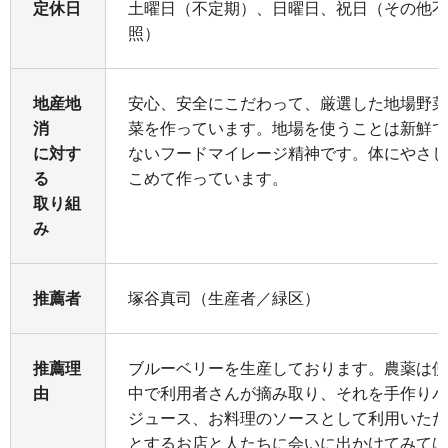
定休日
土曜日（不定期）、日曜日、祝日（その他不
照）
地産地
安心、安全にこだわって、厳選した地場野菜
消
菜を作っています。地場を使うことは新鮮で
に対す
ないフードマイレージ精神です。体にやさし
る
こめて作っています。
取り組
み
推薦者
塚谷真司（生産者／緑区）
推薦理
ブルーベリーを生産しております。農薬は使
由
中で利用者さんが摘み取り、それを手作りパ
ジュース、お料理のソースとして利用いただ
とするお店と人たちに会いに出かけてみては