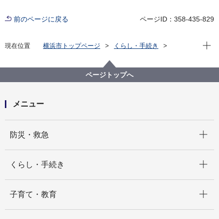
前のページに戻る
ページID：358-435-829
現在位
現在位置
横浜市トップページ
くらし・手続き
まちづくり・環境
農地・農作物
地産地消の取組「買う・味わう」
よこはまの農畜産物を味わう(よこはま地産地消サポー
ページトップへ
ト店等)
店舗詳細（五十音順）
おひさまの台所
メニュー
開く
防災・救急
開く
くらし・手続き
開く
子育て・教育
開く