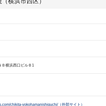
焼（横浜市西区）
ＩＮＢ横浜西口ビルＢ1
oks.com/chikita-yokohamanishiguchi/（外部サイト）