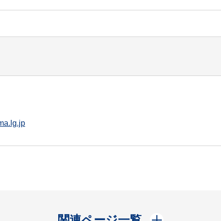
a.lg.jp
開く
関連ページ一覧