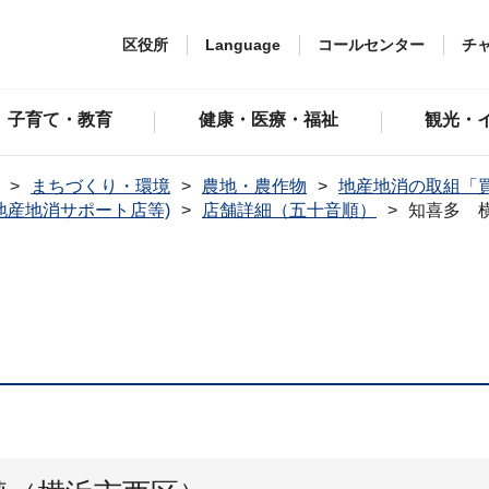
区役所
Language
コールセンター
チ
子育て・教育
健康・医療・福祉
観光・
まちづくり・環境
農地・農作物
地産地消の取組「
地産地消サポート店等)
店舗詳細（五十音順）
知喜多 