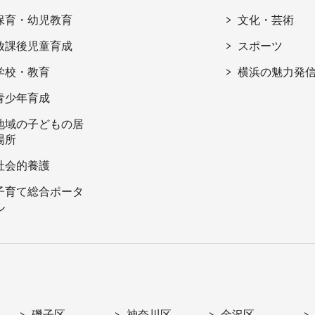
保育・幼児教育
文化・芸術
放課後児童育成
スポーツ
学校・教育
横浜の魅力発
青少年育成
地域の子どもの居
場所
社会的養護
子育て総合ポータ
ル
磯子区
神奈川区
金沢区