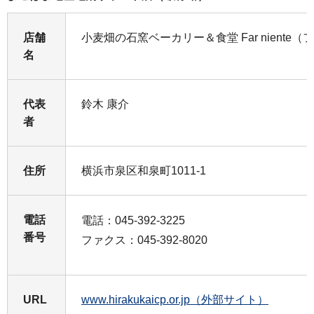
店舗
小麦畑の石窯ベーカリー＆食堂 Far niente
名
代表
鈴木 康介
者
住所
横浜市泉区和泉町1011-1
電話
電話：045-392-3225
番号
ファクス：045-392-8020
URL
www.hirakukaicp.or.jp（外部サイト）