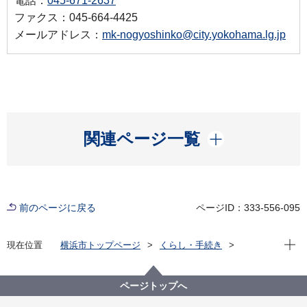
電話：
045-671-2637
ファクス：045-664-4425
メールアドレス：
mk-nogyoshinko@city.yokohama.lg.jp
開く
関連ページ一覧
前のページに戻る
ページID：333-556-095
現在位
現在位置
横浜市トップページ
くらし・手続き
まちづくり・環境
農地・農作物
地産地消の取組「買う・味わう」
よこはまの農畜産物を味わう(よこはま地産地消サポー
ページトップへ
ト店等)
店舗詳細（五十音順）