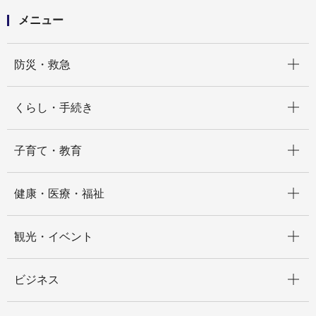
小麦畑の石窯ベーカリー＆食堂 Far niente（ファール
メニュー
ニエンテ）
開く
防災・救急
開く
くらし・手続き
開く
子育て・教育
開く
健康・医療・福祉
開く
観光・イベント
開く
ビジネス
開く