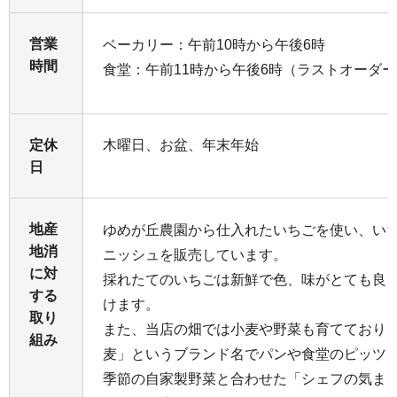
営業
ベーカリー：午前10時から午後6時
時間
食堂：午前11時から午後6時（ラストオーダー
定休
木曜日、お盆、年末年始
日
地産
ゆめが丘農園から仕入れたいちごを使い、い
地消
ニッシュを販売しています。
に対
採れたてのいちごは新鮮で色、味がとても良
する
けます。
取り
また、当店の畑では小麦や野菜も育てており
組み
麦」というブランド名でパンや食堂のピッツ
季節の自家製野菜と合わせた「シェフの気ま