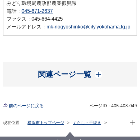
みどり環境局農政部農業振興課
電話：
045-671-2637
ファクス：045-664-4425
メールアドレス：
mk-nogyoshinko@city.yokohama.lg.jp
開く
関連ページ一覧
前のページに戻る
ページID：405-408-049
現在位
現在位置
横浜市トップページ
くらし・手続き
まちづくり・環境
農地・農作物
地産地消の取組「買う・味わう」
よこはまの農畜産物を味わう(よこはま地産地消サポー