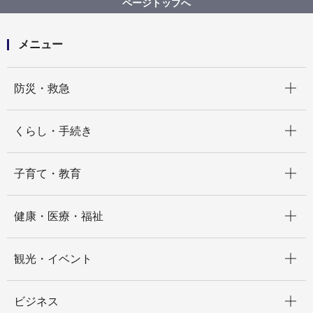
ページトップへ
ト店等)
店舗詳細（五十音順）
PIZZERIA Domani
メニュー
開く
防災・救急
開く
くらし・手続き
開く
子育て・教育
開く
健康・医療・福祉
開く
観光・イベント
開く
ビジネス