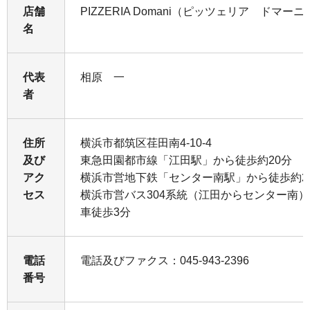
店舗
PIZZERIA Domani（ピッツェリア ドマーニ
名
代表
相原 一
者
住所
横浜市都筑区荏田南4-10-4
及び
東急田園都市線「江田駅」から徒歩約20分
アク
横浜市営地下鉄「センター南駅」から徒歩約2
セス
横浜市営バス304系統（江田からセンター南
車徒歩3分
電話
電話及びファクス：045-943-2396
番号