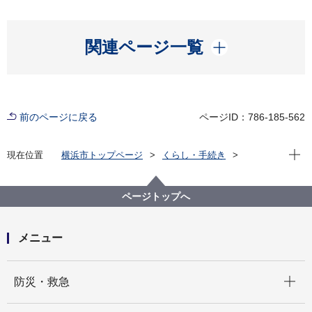
開く
関連ページ一覧
前のページに戻る
ページID：786-185-562
現在位
現在位置
横浜市トップページ
くらし・手続き
まちづくり・環境
農地・農作物
地産地消の取組「買う・味わう」
よこはまの農畜産物を味わう(よこはま地産地消サポー
ページトップへ
ト店等)
「おうちごはん」で楽しむ横浜野菜の料理レシピ
メニュー
開く
防災・救急
開く