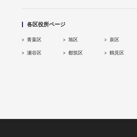
各区役所ページ
青葉区
旭区
泉区
瀬谷区
都筑区
鶴見区