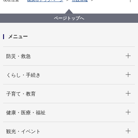
広報・広聴・報道
記者発表
健康福祉局
記者発表 2021年度
新型コロナウイルスワクチンの楽天グループ株式会社
ページトップへ
様での市民向け接種を実施します[新規追加分]
メニュー
開く
防災・救急
開く
くらし・手続き
開く
子育て・教育
開く
健康・医療・福祉
開く
観光・イベント