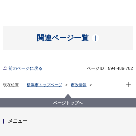
開く
関連ページ一覧
前のページに戻る
ページID：594-486-782
現在位
現在位置
横浜市トップページ
市政情報
広報・広聴・報道
記者発表
健康福祉局
記者発表 2021年度
【記者発表】妊娠中の方への新型コロナウイルスワク
ページトップへ
チン優先接種を実施します
メニュー
開く