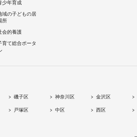
青少年育成
地域の子どもの居
場所
社会的養護
子育て総合ポータ
ル
磯子区
神奈川区
金沢区
戸塚区
中区
西区