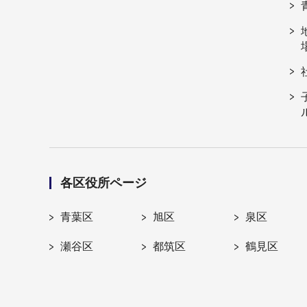
各区役所ページ
青葉区
旭区
泉区
瀬谷区
都筑区
鶴見区