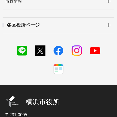
市政情報
開く
各区役所ページ
横浜市役所
〒231-0005