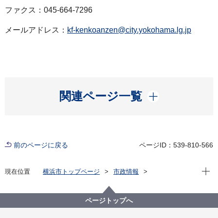
ファクス：045-664-7296
メールアドレス：
kf-kenkoanzen@city.yokohama.lg.jp
開く
関連ページ一覧
前のページに戻る
ページID：539-810-566
現在位
現在位置
横浜市トップページ
市政情報
広報・広聴・報道
記者発表
健康福祉局
記者発表 2021年度
新型コロナウイルス感染症による新たな市内の患者確
ページトップへ
認について