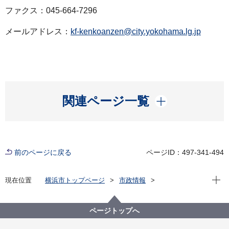
ファクス：045-664-7296
メールアドレス：
kf-kenkoanzen@city.yokohama.lg.jp
開く
関連ページ一覧
前のページに戻る
ページID：497-341-494
現在位
現在位置
横浜市トップページ
市政情報
広報・広聴・報道
記者発表
健康福祉局
記者発表 2021年度
新型コロナウイルス感染症による新たな市内の患者確
ページトップへ
認について