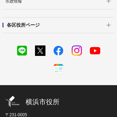
市政情報
開く
各区役所ページ
横浜市役所
〒231-0005