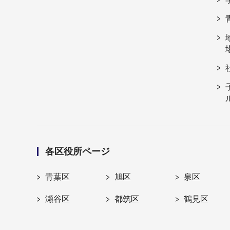
各区役所ページ
青葉区
旭区
泉区
瀬谷区
都筑区
鶴見区