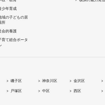
青少年育成
地域の子どもの居
場所
社会的養護
子育て総合ポータ
ル
磯子区
神奈川区
金沢区
戸塚区
中区
西区