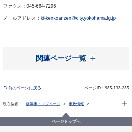
ファクス：045-664-7296
メールアドレス：
kf-kenkoanzen@city.yokohama.lg.jp
開く
関連ページ一覧
前のページに戻る
ページID：985-133-285
現在位
現在位置
横浜市トップページ
市政情報
広報・広聴・報道
記者発表
健康福祉局
記者発表 2021年度
新型コロナウイルス感染症による新たな市内の患者確
ページトップへ
認について