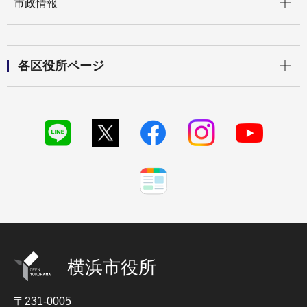
市政情報
開く
各区役所ページ
横浜市役所
〒231-0005