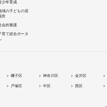
青少年育成
地域の子どもの居
場所
社会的養護
子育て総合ポータ
ル
磯子区
神奈川区
金沢区
戸塚区
中区
西区