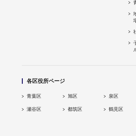
各区役所ページ
青葉区
旭区
泉区
瀬谷区
都筑区
鶴見区