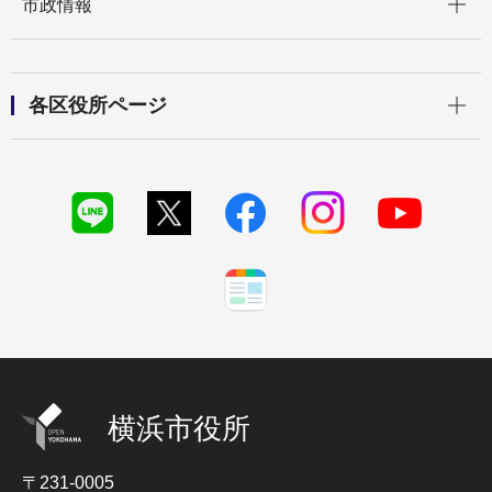
市政情報
開く
各区役所ページ
横浜市役所
〒231-0005