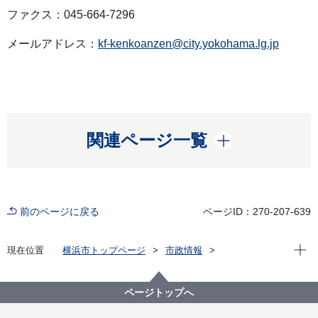
ファクス：045-664-7296
メールアドレス：
kf-kenkoanzen@city.yokohama.lg.jp
開く
関連ページ一覧
前のページに戻る
ページID：270-207-639
現在位
現在位置
横浜市トップページ
市政情報
広報・広聴・報道
記者発表
健康福祉局
記者発表 2021年度
新型コロナウイルス感染症による新たな市内の患者確
ページトップへ
認について