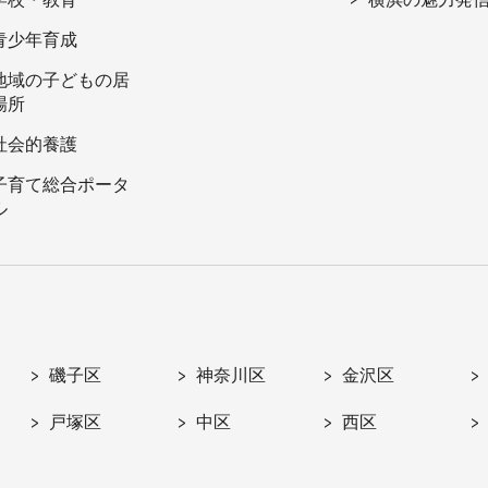
青少年育成
地域の子どもの居
場所
社会的養護
子育て総合ポータ
ル
磯子区
神奈川区
金沢区
戸塚区
中区
西区