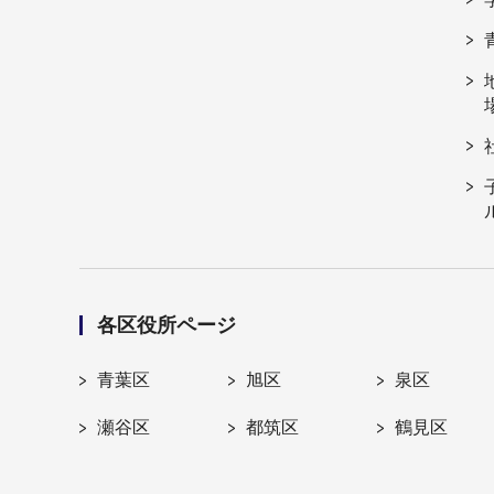
各区役所ページ
青葉区
旭区
泉区
瀬谷区
都筑区
鶴見区