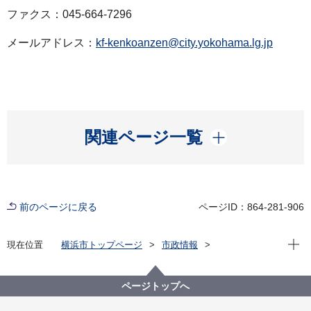
ファクス：045-664-7296
メールアドレス：
kf-kenkoanzen@city.yokohama.lg.jp
開く
関連ページ一覧
前のページに戻る
ページID：864-281-906
現在位
現在位置
横浜市トップページ
市政情報
広報・広聴・報道
記者発表
健康福祉局
記者発表 2021年度
新型コロナウイルス感染症による新たな市内の患者確
ページトップへ
認について