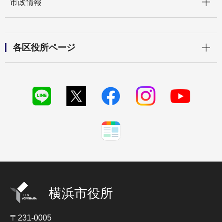
市政情報
開く
各区役所ページ
横浜市役所
〒231-0005